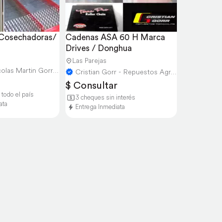
 Cosechadoras/ 
Cadenas ASA 60 H Marca 
Drives / Donghua
Las Parejas
Repuestos Agricolas Martin Gorr S.R.L.
Cristian Gorr - Repuestos Agricolas
$ Consultar
 todo el país
3 cheques sin interés
ata
Entrega Inmediata