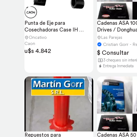
Punta de Eje para 
Cadenas ASA 100
Cosechadoras Case IH 
Drives / Donghu
2388/2799/2399/2688
Oncativo
Las Parejas
Caon
u$s 4.842
$ Consultar
3 cheques sin inter
Entrega Inmediata
Repuestos para 
Cadenas ASA 50 