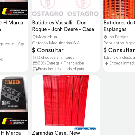
 H Marca 
Batidores Vassalli - Don 
Batidores de
a
Roque - Jonh Deere - Case
Esplangas
Moquehua
Las Parejas
Ostagro Maquinarias S.A.
Cristian Gorr - Repuestos Agricolas
$ Consultar
$ Consultar
3 cheques sin interés
Envío Incluido a
és
30% Entrega + Financiación
Entrega Inmedi
Envío Incluido a todo el país
H Marca 
Zarandas Case, New 