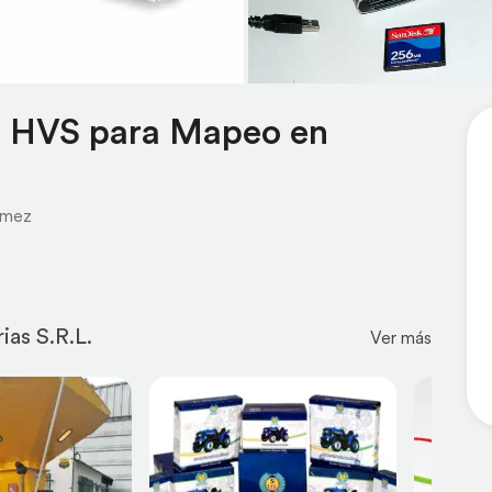
x HVS para Mapeo en
ómez
as S.R.L.
Ver más