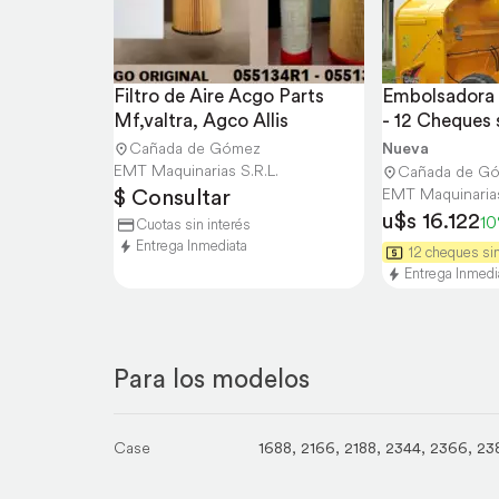
Filtro de Aire Acgo Parts 
Embolsadora A
Mf,valtra, Agco Allis
- 12 Cheques s
Cañada de Gómez
Nueva
EMT Maquinarias S.R.L.
Cañada de G
$ Consultar
EMT Maquinarias
u$s 16.122
1
Cuotas sin interés
Entrega Inmediata
12 cheques sin
Entrega Inmedi
Para los modelos
Case
1688
,
2166
,
2188
,
2344
,
2366
,
23