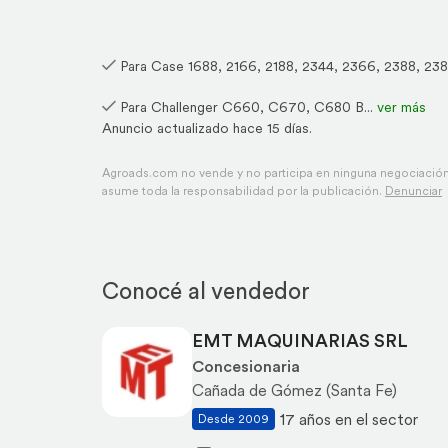
Para Case
1688, 2166, 2188, 2344, 2366, 2388, 238
Para Challenger
C660, C670, C680 B...
ver más
Anuncio actualizado hace 15 días.
Agroads.com no vende y no participa en ninguna negociación,
asume toda la responsabilidad por la publicación.
Denunciar
Conocé al vendedor
EMT MAQUINARIAS SRL
Concesionaria
Cañada de Gómez (Santa Fe)
17 años en el sector
Desde 2009