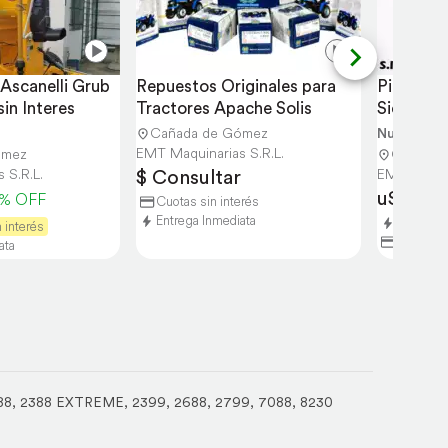
scanelli Grub 
Repuestos Originales para 
Piloto Au
in Interes
Tractores Apache Solis
Siembra c
Cabecer
Cañada de Gómez
Nuevo
EMT Maquinarias S.R.L.
ómez
Cañada 
$ Consultar
 S.R.L.
EMT Maquin
u$s 9.8
0% OFF
Cuotas sin interés
Entrega Inmediata
Entrega 
 interés
Financiac
ata
88
,
2388 EXTREME
,
2399
,
2688
,
2799
,
7088
,
8230