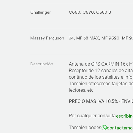
Challenger
C660
,
C670
,
C680 B
Massey Ferguson
34
,
MF 38 MAX
,
MF 9690
,
MF 9
Descripción
Antena de GPS GARMIN 16x HV
Receptor de 12 canales de alta
continuo de los satélites e inf
También ofrecemos tarjetas d
lectores, etc
PRECIO MAS IVA 10,5% - ENVI
Por cualquier consulta
escribin
También podés
contactarno