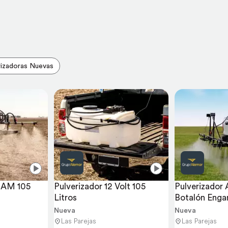
rizadoras Nuevas
 AM 105 
Pulverizador 12 Volt 105 
Pulverizador
Litros
Botalón Engan
Metros
Nueva
Nueva
Las Parejas
Las Parejas