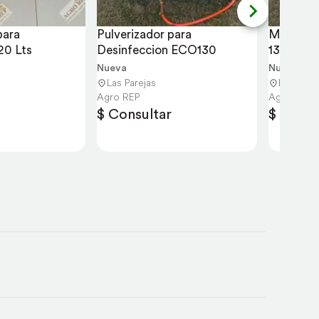
ara 
Pulverizador para 
Mini Fum
20 Lts
Desinfeccion ECO130
130 Lts
Nueva
Nueva
Las Parejas
Las Parej
Agro REP
Agro REP
$ Consultar
$ Consu