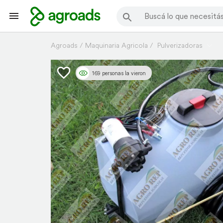
Agroads
Maquinaria Agricola
Pulverizadoras
169 personas la vieron