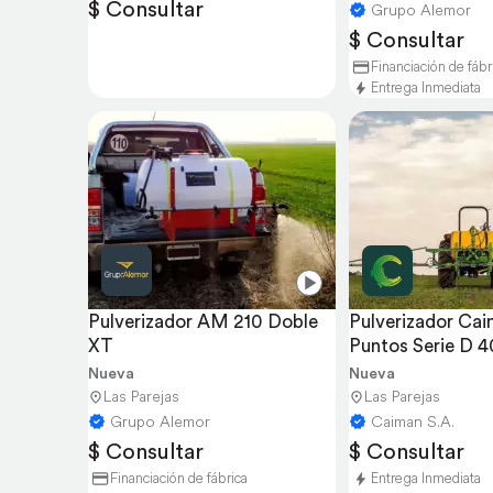
$ Consultar
Grupo Alemor
$ Consultar
Financiación de fábr
Entrega Inmediata
Pulverizador AM 210 Doble 
Pulverizador Cai
XT
Puntos Serie D 
Nueva
Nueva
Las Parejas
Las Parejas
Grupo Alemor
Caiman S.A.
$ Consultar
$ Consultar
Financiación de fábrica
Entrega Inmediata