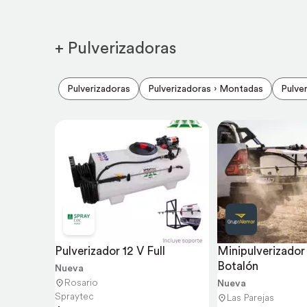
+ Pulverizadoras
Pulverizadoras
Pulverizadoras › Montadas
Pulve
Pulverizador 12 V Full
Minipulverizador
Botalón
Nueva
Rosario
Nueva
Spraytec
Las Parejas