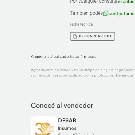
Por cualquier consulta
escribin
También podés
contactarno
Ficha técnica
DESCARGAR PDF
Anuncio actualizado hace 4 meses.
Agroads.com no vende y no participa en ninguna negociación,
asume toda la responsabilidad por la publicación.
Denunciar
Conocé al vendedor
DESAB
Insumos