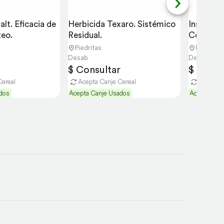
lt. Eficacia de 
Herbicida Texaro. Sistémico 
Insecticid
teo.
Residual.
Completa
Piedritas
Piedritas
Desab
Desab
$ Consultar
$ Consu
Cereal
Acepta Canje Cereal
Acepta C
dos
Acepta Canje Usados
Acepta Can