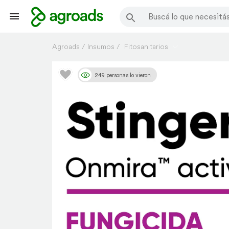
Agroads
Insumos
Fitosanitarios
249 personas lo vieron