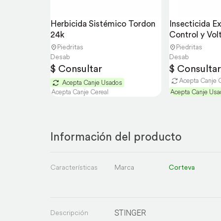
Herbicida Sistémico Tordon 
Insecticida Exa
24k
Control y Vol
Piedritas
Piedritas
Desab
Desab
$ Consultar
$ Consultar
Acepta Canje 
Acepta Canje Usados
Acepta Canje Cereal
Acepta Canje Usa
Información del producto
Características
Marca
Corteva
Descripción
STINGER