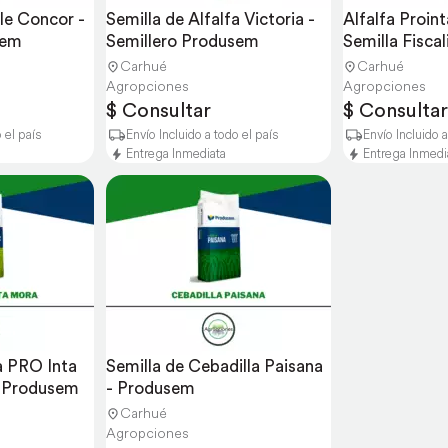
le Concor - 
Semilla de Alfalfa Victoria - 
Alfalfa Prointa
sem
Semillero Produsem
Semilla Fisca
Carhué
Carhué
Agropciones
Agropciones
$ Consultar
$ Consultar
 el país
Envío Incluido a todo el país
Envío Incluido a
Entrega Inmediata
Entrega Inmedi
a PRO Inta 
Semilla de Cebadilla Paisana 
o Produsem
- Produsem
Carhué
Agropciones