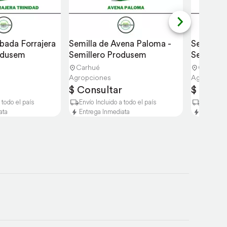
bada Forrajera 
Semilla de Avena Paloma - 
Semilla d
rodusem
Semillero Produsem
Semiller
Carhué
Carhué
Agropciones
Agropcion
$ Consultar
$ Consu
 todo el país
Envío Incluido a todo el país
Envío Inc
ata
Entrega Inmediata
Entrega 