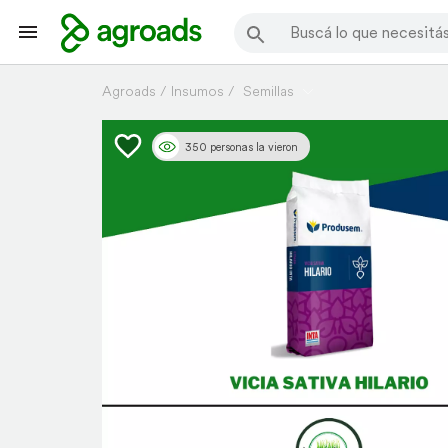
Agroads
Insumos
Semillas
350 personas la vieron