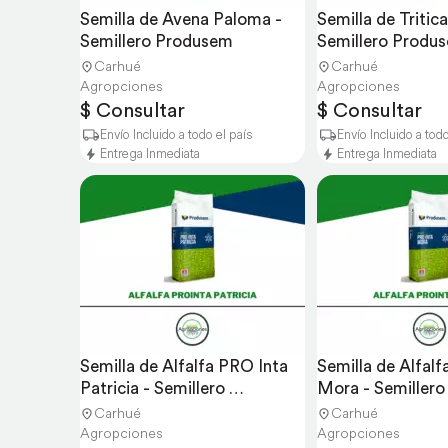
Semilla de Avena Paloma - 
Semilla de Tritica
Semillero Produsem
Semillero Produ
Carhué
Carhué
Agropciones
Agropciones
$ Consultar
$ Consultar
Envío Incluido a todo el país
Envío Incluido a todo
Entrega Inmediata
Entrega Inmediata
Semilla de Alfalfa PRO Inta 
Semilla de Alfalf
Patricia - Semillero 
Mora - Semiller
Produsem
Carhué
Carhué
Agropciones
Agropciones