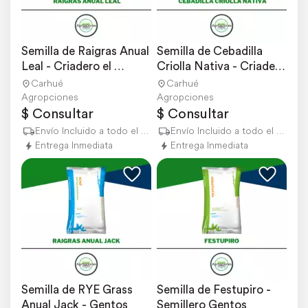
Semilla de Raigras Anual 
Semilla de Cebadilla 
Leal - Criadero el 
Criolla Nativa - Criadero 
Cencerro
el Cencerro
Carhué
Carhué
Agropciones
Agropciones
$ Consultar
$ Consultar
Envío Incluido a todo el país
Envío Incluido a todo el país
Entrega Inmediata
Entrega Inmediata
Semilla de RYE Grass 
Semilla de Festupiro - 
Anual Jack - Gentos
Semillero Gentos