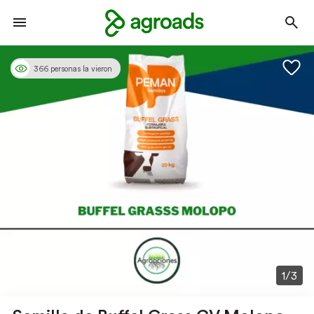
366 personas la vieron
1/3