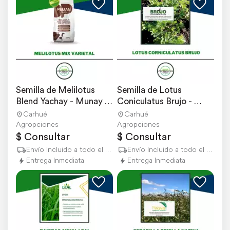
Semilla de Melilotus 
Semilla de Lotus 
Blend Yachay - Munay - 
Coniculatus Brujo - 
Semillero Peman
Criadero el Cencerro
Carhué
Carhué
Agropciones
Agropciones
$ Consultar
$ Consultar
Envío Incluido a todo el país
Envío Incluido a todo el país
Entrega Inmediata
Entrega Inmediata