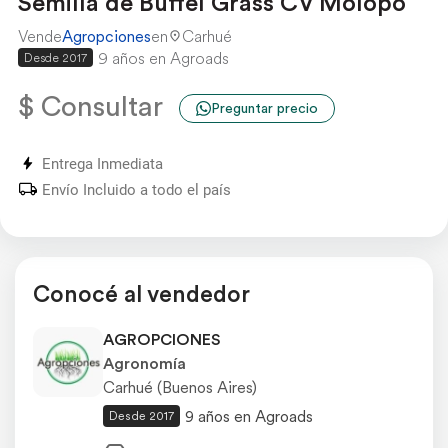
Semilla de Buffel Grass CV Molopo
Vende
Agropciones
en
Carhué
9 años en Agroads
Desde 2017
$ Consultar
Preguntar precio
Entrega Inmediata
Envío Incluido a todo el país
Conocé al vendedor
AGROPCIONES
Agronomía
Carhué (Buenos Aires)
9 años en Agroads
Desde 2017