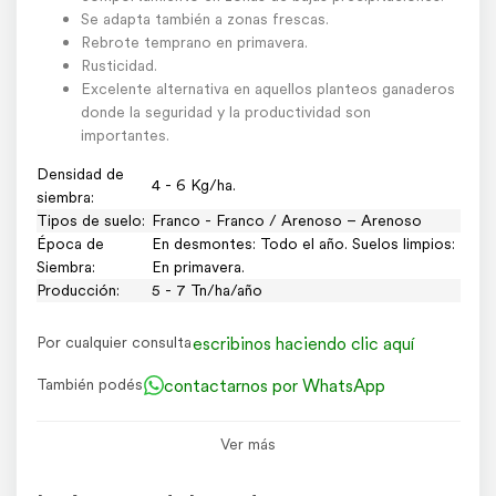
Se adapta también a zonas frescas.
Rebrote temprano en primavera.
Rusticidad.
Excelente alternativa en aquellos planteos ganaderos
donde la seguridad y la productividad son
importantes.
Densidad de
4 - 6 Kg/ha.
siembra:
Tipos de suelo:
Franco - Franco / Arenoso – Arenoso
Época de
En desmontes: Todo el año. Suelos limpios:
Siembra:
En primavera.
Producción:
5 - 7 Tn/ha/año
escribinos haciendo clic aquí
Por cualquier consulta
contactarnos por WhatsApp
También podés
Agroads.com no vende y no participa en ninguna negociación, venta o
Ver más
perfeccionamiento de operaciones de este aviso.
El usuario asume toda la responsabilidad por la publicación.
Denunciar