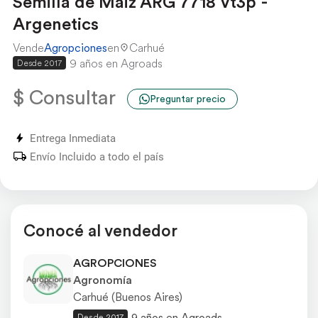
Semilla de Maiz ARG 7718 Vt3p -
Argenetics
Vende
Agropciones
en
Carhué
9 años en Agroads
Desde 2017
$ Consultar
Preguntar precio
Entrega Inmediata
Envío Incluido a todo el país
Conocé al vendedor
AGROPCIONES
Agronomía
Carhué (Buenos Aires)
9 años en Agroads
Desde 2017