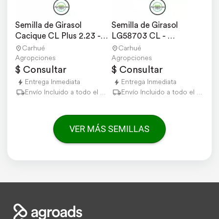
Semilla de Girasol 
Semilla de Girasol 
Cacique CL Plus 2.23 - 
LG58703 CL - 
el Cencerro
Limagrain
Carhué
Carhué
Agropciones
Agropciones
$ Consultar
$ Consultar
Entrega Inmediata
Entrega Inmediata
Envío Incluido a todo el país
Envío Incluido a todo el país
VER MÁS SEMILLAS