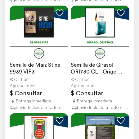
Semilla de Maiz Stine 
Semilla de Girasol 
9939 VIP3
ORI730 CL - Origo 
Semillas
Carhué
Carhué
Agropciones
Agropciones
$ Consultar
$ Consultar
Entrega Inmediata
Entrega Inmediata
Envío Incluido a todo el país
Envío Incluido a todo el país