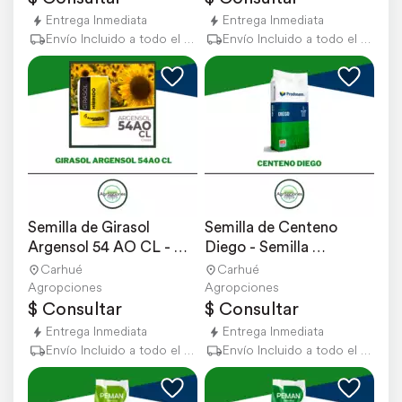
Entrega Inmediata
Entrega Inmediata
Envío Incluido a todo el país
Envío Incluido a todo el país
Semilla de Girasol 
Semilla de Centeno 
Argensol 54 AO CL - 
Diego - Semilla 
Argenetics
Fiscalizada
Carhué
Carhué
Agropciones
Agropciones
$ Consultar
$ Consultar
Entrega Inmediata
Entrega Inmediata
Envío Incluido a todo el país
Envío Incluido a todo el país