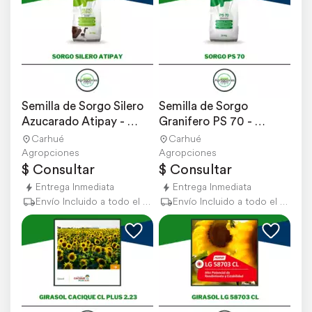
Semilla de Sorgo Silero 
Semilla de Sorgo 
Azucarado Atipay - 
Granifero PS 70 - 
Peman Semillas
Produsem
Carhué
Carhué
Agropciones
Agropciones
$ Consultar
$ Consultar
Entrega Inmediata
Entrega Inmediata
Envío Incluido a todo el país
Envío Incluido a todo el país