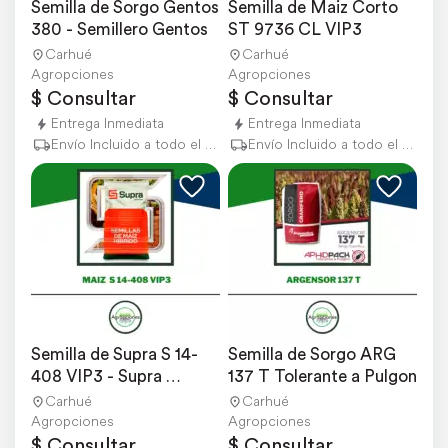
Semilla de Sorgo Gentos 
Semilla de Maiz Corto 
380 - Semillero Gentos
ST 9736 CL VIP3
Carhué
Carhué
Agropciones
Agropciones
$ Consultar
$ Consultar
Entrega Inmediata
Entrega Inmediata
Envío Incluido a todo el país
Envío Incluido a todo el país
Semilla de Supra S 14-
Semilla de Sorgo ARG 
408 VIP3 - Supra 
137 T Tolerante a Pulgon
Semillas
Carhué
Carhué
Agropciones
Agropciones
$ Consultar
$ Consultar