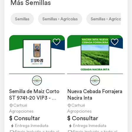
Más Semillas
Semillas
Semillas › Agrícolas
Semillas › Agrícolas › 
Semilla de Maiz Corto 
Nueva Cebada Forrajera 
ST 9741-20 VIP3 - 
Nacira Inta
Semillero Stine
Carhué
Carhué
Agropciones
Agropciones
$ Consultar
$ Consultar
Entrega Inmediata
Entrega Inmediata
Envío Incluido a todo el país
Envío Incluido a todo el país