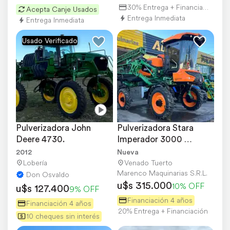
30% Entrega + Financiación
Acepta Canje Usados
Entrega Inmediata
Entrega Inmediata
Usado Verificado
Pulverizadora John 
Pulverizadora Stara 
Deere 4730.
Imperador 3000 
Entrega Inmediata
2012
Nueva
Lobería
Venado Tuerto
Marenco Maquinarias S.R.L.
Don Osvaldo
u$s 315.000
10% OFF
u$s 127.400
9% OFF
Financiación 4 años
Financiación 4 años
20% Entrega + Financiación
10 cheques sin interés