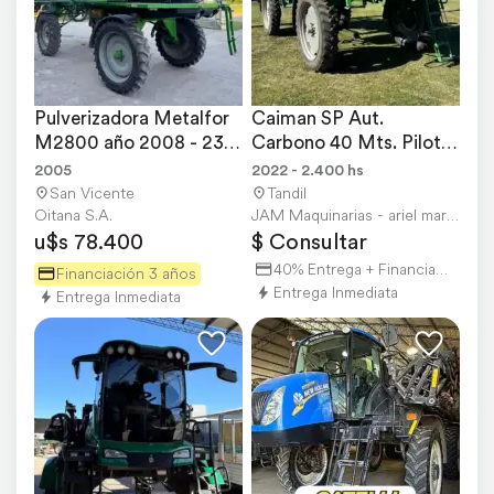
Pulverizadora Metalfor 
Caiman SP Aut. 
M2800 año 2008 - 23 
Carbono 40 Mts. Piloto 
Mts - San Vicente
12 Cortes. 2400 Hs
2005
2022 - 2.400 hs
San Vicente
Tandil
Oitana S.A.
JAM Maquinarias - ariel martinez
u$s 78.400
$ Consultar
40% Entrega + Financiación
Financiación 3 años
Entrega Inmediata
Entrega Inmediata