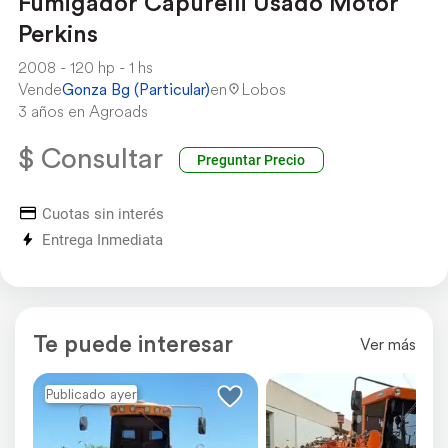
Fumigador Capurelli Usado Motor
Perkins
2008
120 hp
1 hs
Vende
Gonza Bg (Particular)
en
Lobos
3 años en Agroads
$ Consultar
Preguntar Precio
Cuotas sin interés
Entrega Inmediata
Te puede interesar
Ver más
Publicado ayer