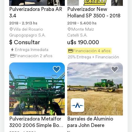
Pulverizadora Praba AR 
Pulverizador New 
3.4
Holland SP 3500 - 2018
2018 - 2.913 hs
2018 - 5.400 hs
Villa del Rosario
Monte Maíz
Grupogopagro S.A.
Catelli S.A.
$ Consultar
u$s 190.000
Entrega Inmediata
Financiación 4 años
Financiación 2 años
25% Entrega + Financiación
Pulverizadora Metalfor 
Barrales de Aluminio 
3200 2006 Simple Bot. 
para John Deere
28mts