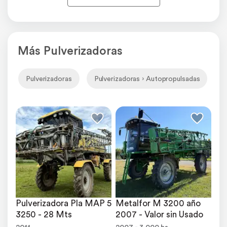
Más Pulverizadoras
Pulverizadoras
Pulverizadoras › Autopropulsadas
P
Pulverizadora Pla MAP 5 
Metalfor M 3200 año 
3250 - 28 Mts
2007 - Valor sin Usado
2011
2007 - 3.000 hs