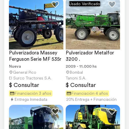
Usado Verificado
Pulverizadora Massey 
Pulverizador Metalfor 
Ferguson Serie MF 535r
3200 .
Nueva
2009 - 11.000 hs
General Pico
Bombal
El Surco Tractores S.A.
Tanoni S.A.
$ Consultar
$ Consultar
Financiación 3 años
Financiación 4 años
Entrega Inmediata
20% Entrega + Financiación