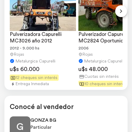
Pulverizadora Capurelli 
Pulverizador Capurelli 
MC3026 año 2012
MC2824 Oportunidad
2012 - 9.000 hs
2006
Rojas
Rojas
Metalurgica Capurelli
Metalurgica Capurelli
u$s 60.000
u$s 48.000
Cuotas sin interés
12 cheques sin interés
Entrega Inmediata
10 cheques sin interés
Conocé al vendedor
GONZA BG
G
Particular