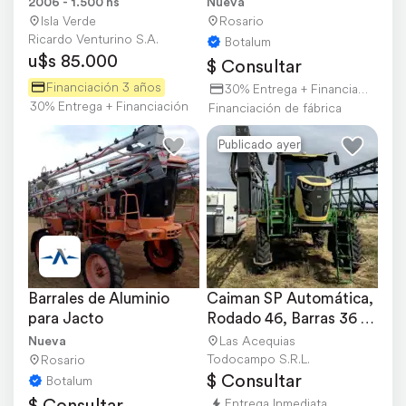
2006 - 1.500 hs
Nueva
Isla Verde
Rosario
Ricardo Venturino S.A.
Botalum
u$s 85.000
$ Consultar
Financiación 3 años
30% Entrega + Financiación
30% Entrega + Financiación
Financiación de fábrica
Publicado ayer
Barrales de Aluminio 
Caiman SP Automática, 
para Jacto
Rodado 46, Barras 36 
MTS,3800 Lts
Nueva
Las Acequias
Todocampo S.R.L.
Rosario
$ Consultar
Botalum
$ Consultar
Entrega Inmediata