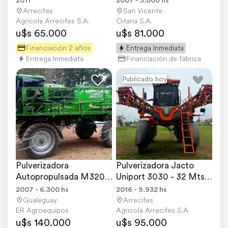
Arrecifes
San Vicente
Agricola Arrecifes S.A.
Oitana S.A.
u$s 65.000
u$s 81.000
Financiación 2 años
Entrega Inmediata
Entrega Inmediata
Financiación de fábrica
Publicado hoy
Pulverizadora 
Pulverizadora Jacto 
Autopropulsada M3200 
Uniport 3030 - 32 Mts - 
Metalfor - 2007 - 30 M
Corte Pico a PIC
2007 - 6.300 hs
2016 - 9.932 hs
Gualeguay
Arrecifes
ER Agroequipos
Agricola Arrecifes S.A.
u$s 140.000
u$s 95.000