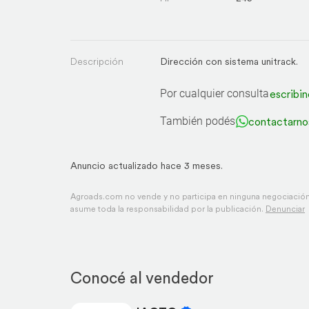
Descripción
Dirección con sistema unitrack.
Por cualquier consulta
escribin
También podés
contactarno
Anuncio actualizado hace 3 meses.
Agroads.com no vende y no participa en ninguna negociación,
asume toda la responsabilidad por la publicación.
Denunciar
Conocé al vendedor