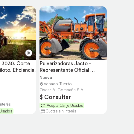
 3030. Corte 
Pulverizadoras Jacto - 
loto. Eficiencia.
Representante Oficial 
Venado Tuerto
Nueva
Venado Tuerto
Oscar A. Compañs S.A.
$ Consultar
interés
Acepta Canje Usados
 Usados
Cuotas sin interés