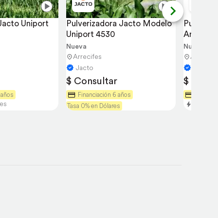
Jacto Uniport 
Pulverizadora Jacto Modelo 
Pulveriza
Uniport 4530
Arrastre
18
Nueva
Nueva
Arrecifes
Arrecife
Jacto
Jacto
$ Consultar
$ Consu
 años
Financiación 6 años
Tasa 0%
res
Entrega 
Tasa 0% en Dólares