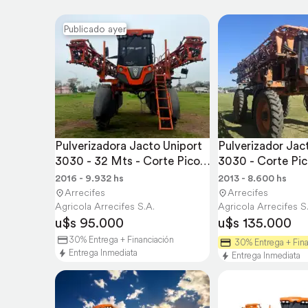
Publicado ayer
Pulverizadora Jacto Uniport 
Pulverizador Jact
3030 - 32 Mts - Corte Pico a 
3030 - Corte Pico
PIC
32 Mts
2016 - 9.932 hs
2013 - 8.600 hs
Arrecifes
Arrecifes
Agricola Arrecifes S.A.
Agricola Arrecifes S
u$s 95.000
u$s 135.000
30% Entrega + Financiación
30% Entrega + Fina
Entrega Inmediata
Entrega Inmediata