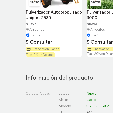
Pulverizador Autopropulsado 
Pulverizador 
Uniport 2530
3000
Nueva
Nueva
Arrecifes
Arrecifes
Jacto
Jacto
$ Consultar
$ Consultar
Financiación 6 años
Financiación 6
Tasa 20% en Dóla
Tasa 0% en Dólares
Información del producto
Características
Estado
Nueva
Marca
Jacto
Modelo
UNIPORT 3030
HP
243