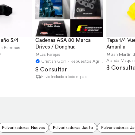
Caño 3/4
Cadenas ASA 80 Marca 
Tapa 1/4 Vuel
Drives / Donghua
Amarilla
as Escobas
s
Las Parejas
San Martín 
Alanda Maquin
Cristian Gorr - Repuestos Agricolas
$ Consulta
$ Consultar
Envío Incluido a todo el país
Pulverizadoras Nuevas
Pulverizadoras Jacto
Pulverizadoras 