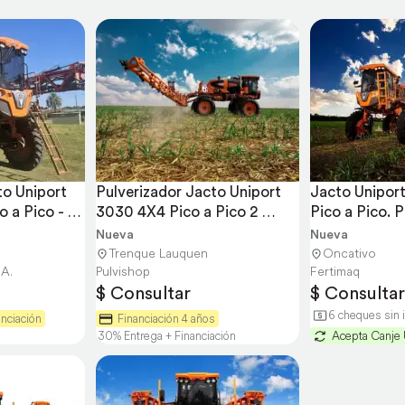
o Uniport 
Pulverizador Jacto Uniport 
Jacto Uniport
 a Pico - 
3030 4X4 Pico a Pico 2 
Pico a Pico. Pi
Dirección
Nueva
Nueva
Trenque Lauquen
Oncativo
.A.
Pulvishop
Fertimaq
$ Consultar
$ Consultar
6 cheques sin 
nciación
Financiación 4 años
30% Entrega + Financiación
Acepta Canje