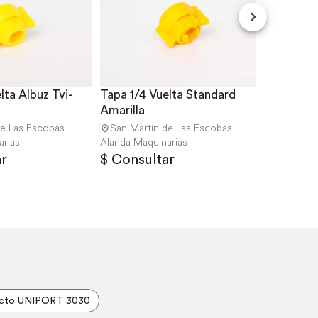
ta Albuz Tvi- 
Tapa 1/4 Vuelta Standard 
Cadenas 
Amarilla
Drives /
de Las Escobas
San Martín de Las Escobas
Las Parej
arias
Alanda Maquinarias
r
$ Consultar
$ Consu
Envío Inc
Jacto UNIPORT 3030