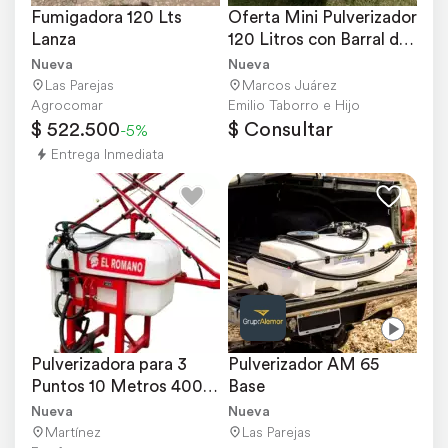
Fumigadora 120 Lts 
Oferta Mini Pulverizador 
Lanza
120 Litros con Barral de 
4.5 Metros
Nueva
Nueva
Las Parejas
Marcos Juárez
Agrocomar
Emilio Taborro e Hijo
$ 522.500
$ Consultar
-5%
Entrega Inmediata
Pulverizadora para 3 
Pulverizador AM 65 
Puntos 10 Metros 400 
Base
Litros
Nueva
Nueva
Martínez
Las Parejas