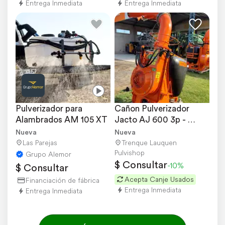
Entrega Inmediata
Entrega Inmediata
Pulverizador para 
Cañon Pulverizador 
Alambrados AM 105 XT
Jacto AJ 600 3p - 
Tambo, Feed Lot, 
Nueva
Nueva
Mosca
Las Parejas
Trenque Lauquen
Pulvishop
Grupo Alemor
$ Consultar
-10%
$ Consultar
Acepta Canje Usados
Financiación de fábrica
Entrega Inmediata
Entrega Inmediata