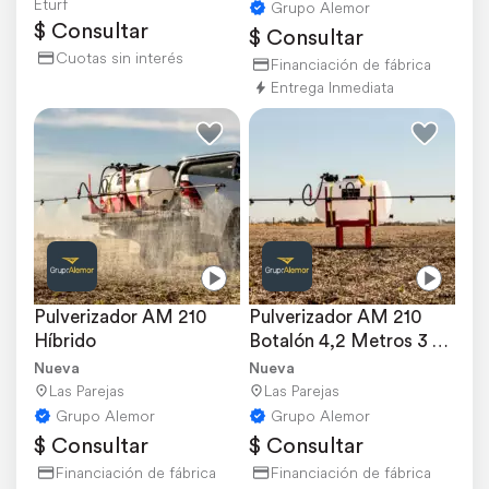
Eturf
Grupo Alemor
$ Consultar
$ Consultar
Cuotas sin interés
Financiación de fábrica
Entrega Inmediata
Pulverizador AM 210 
Pulverizador AM 210 
Híbrido
Botalón 4,2 Metros 3 
Puntos
Nueva
Nueva
Las Parejas
Las Parejas
Grupo Alemor
Grupo Alemor
$ Consultar
$ Consultar
Financiación de fábrica
Financiación de fábrica