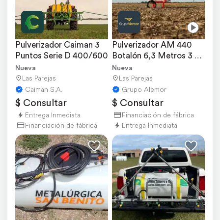
Pulverizador Caiman 3 
Pulverizador AM 440 
Puntos Serie D 400/600
Botalón 6,3 Metros 3 
Puntos
Nueva
Nueva
Las Parejas
Las Parejas
Caiman S.A.
Grupo Alemor
$ Consultar
$ Consultar
Entrega Inmediata
Financiación de fábrica
Financiación de fábrica
Entrega Inmediata