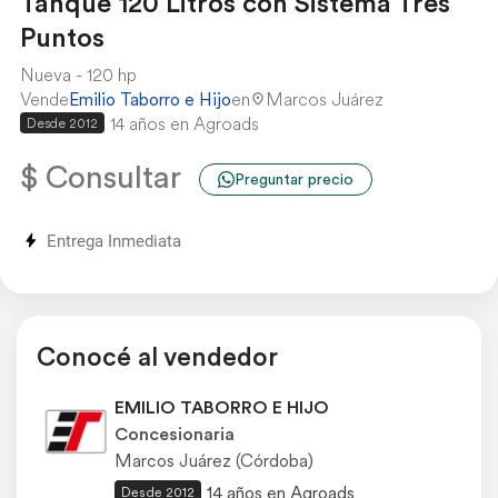
Tanque 120 Litros con Sistema Tres
Puntos
Nueva
120 hp
Vende
Emilio Taborro e Hijo
en
Marcos Juárez
14 años en Agroads
Desde 2012
$ Consultar
Preguntar precio
Entrega Inmediata
Conocé al vendedor
EMILIO TABORRO E HIJO
Concesionaria
Marcos Juárez (Córdoba)
14 años en Agroads
Desde 2012