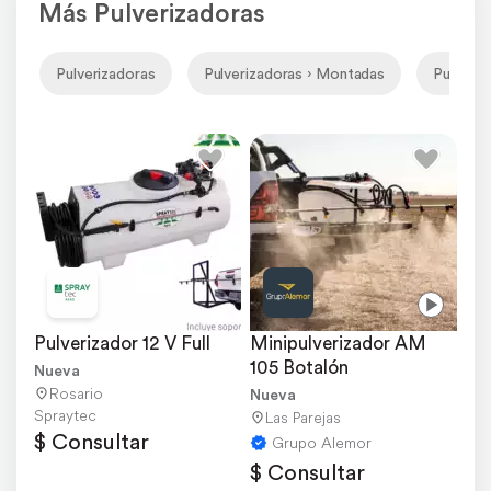
Más Pulverizadoras
Pulverizadoras
Pulverizadoras › Montadas
Pulveri
Pulverizador 12 V Full
Minipulverizador AM 
105 Botalón
Nueva
Rosario
Nueva
Spraytec
Las Parejas
$ Consultar
Grupo Alemor
$ Consultar