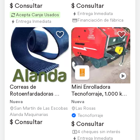
$ Consultar
$ Consultar
Entrega Inmediata
Acepta Canje Usados
Financiación de fábrica
Entrega Inmediata
Correas de 
Mini Enrolladora 
Rotoenfardadoras 
Tecnoforraje, 1.000 km 
Origen USA
de Flete Gratis
Nueva
Nueva
San Martín de Las Escobas
Las Rosas
Alanda Maquinarias
Tecnoforraje
$ Consultar
$ Consultar
4 cheques sin interés
Entrega Inmediata