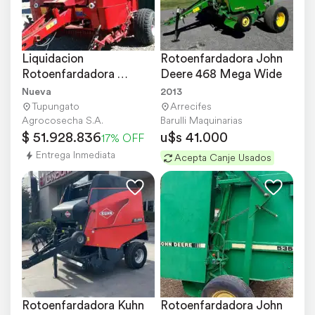
Liquidacion 
Rotoenfardadora John 
Rotoenfardadora 
Deere 468 Mega Wide
Mainero 5871 Nueva
Nueva
2013
Tupungato
Arrecifes
Agrocosecha S.A.
Barulli Maquinarias
$ 51.928.836
u$s 41.000
17% OFF
Entrega Inmediata
Acepta Canje Usados
Rotoenfardadora Kuhn 
Rotoenfardadora John 