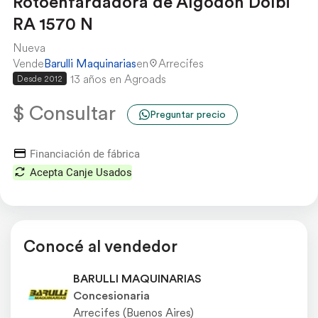
Rotoenfardadora de Algodón Dolbi
RA 1570 N
Nueva
Vende
Barulli Maquinarias
en
Arrecifes
13 años en Agroads
Desde 2012
$ Consultar
Preguntar precio
Financiación de fábrica
Acepta Canje Usados
Conocé al vendedor
BARULLI MAQUINARIAS
Concesionaria
Arrecifes (Buenos Aires)