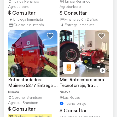
Huinca Renanco
Huinca Renanco
Agrobarbero
Agrobarbero
$ Consultar
$ Consultar
Entrega Inmediata
Financiación 2 años
Cuotas sin interés
Entrega Inmediata
Rotoenfardadora 
Mini Rotoenfardadora 
Mainero 5877 Entrega 
Tecnoforraje, 1ra 
Inmediata
Calidad y Garantía
Nueva
Nueva
Coronel Brandsen
Las Rosas
Agrosur Brandsen
Tecnoforraje
$ Consultar
$ Consultar
10 cheques sin interés