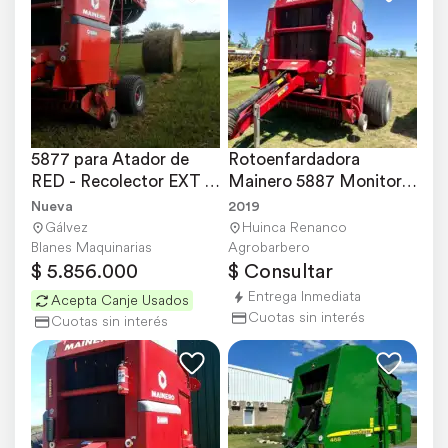
5877 para Atador de 
Rotoenfardadora 
RED - Recolector EXT 
Mainero 5887 Monitor 
1,80 Mts
MAG 100
Nueva
2019
Gálvez
Huinca Renanco
Blanes Maquinarias
Agrobarbero
$ 5.856.000
$ Consultar
Entrega Inmediata
Acepta Canje Usados
Cuotas sin interés
Cuotas sin interés