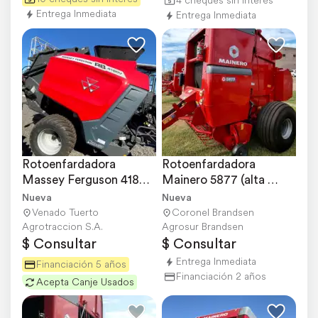
4 cheques sin interés
Entrega Inmediata
Entrega Inmediata
Rotoenfardadora 
Rotoenfardadora 
Massey Ferguson 4180v 
Mainero 5877 (alta 
- Nueva
Flotación y Red)
Nueva
Nueva
Venado Tuerto
Coronel Brandsen
Agrotraccion S.A.
Agrosur Brandsen
$ Consultar
$ Consultar
Entrega Inmediata
Financiación 5 años
Financiación 2 años
Acepta Canje Usados