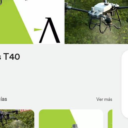
s T40
ías
Ver más