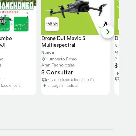
ombo 
Drone DJI Mavic 3 
Drone Ag
JI
Multiespectral
Nuevo
Humbert
Nuevo
Aran Tecno
mo
Humberto Primo
$ Consu
s
Aran Tecnologías
$ Consultar
Entrega 
Envío Inc
ata
Envío Incluido a todo el país
 todo el país
Entrega Inmediata