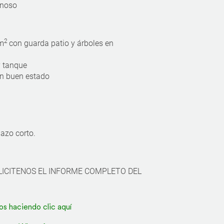
enoso
2
 m
con guarda patio y árboles en
y tanque
n buen estado
azo corto.
LICITENOS EL INFORME COMPLETO DEL
os haciendo clic aquí