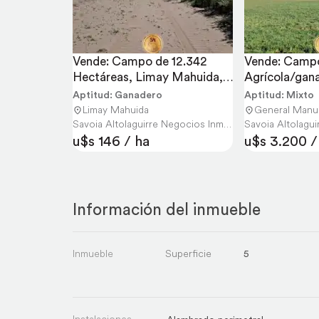
Vende: Campo de 12.342 
Vende: Campo
Hectáreas, Limay Mahuida, 
Agrícola/gana
la Pampa
Has en Gener
Aptitud: Ganadero
Aptitud: Mixto
Limay Mahuida
General Manu
Savoia Altolaguirre Negocios Inmobiliarios
u$s 146 / ha
u$s 3.200 /
Información del inmueble
Inmueble
Superficie
5