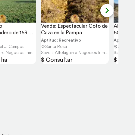
 
Vende: Espectacular Coto de 
Alquila:
dero de 169 
Caza en la Pampa
6000 Hec
al Campos.
San Luis
Aptitud: Recreativo
Aptitud: 
el J. Campos
Santa Rosa
Arizona
Savoia Altolaguirre Negocios Inmobiliarios
Savoia Altolaguirre Negocios Inmobiliarios
 ha
$ Consultar
$ Consu