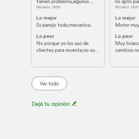
tienen problema,algunos 
no apto pa
Modelo: 1995
Modelo: 1997
vinieron con motor Deutz 4 
pesadas, m
cilindros turbo de 110hp,son 
repuestos 
Lo mejor
Lo mejor
mejores con Perkins,los 
Es parejo todo,mecanica.
Motor muy
otros tuvieron algunos 
problemitas,el resto anda 
Lo peor
Lo peor
bien,para lo que es el tractor.
No porque yo los uso de 
Muy liviano
clientes para reventa,no soy 
cambios reg
usuario.
frágil
Ver todo
Dejá tu opinión