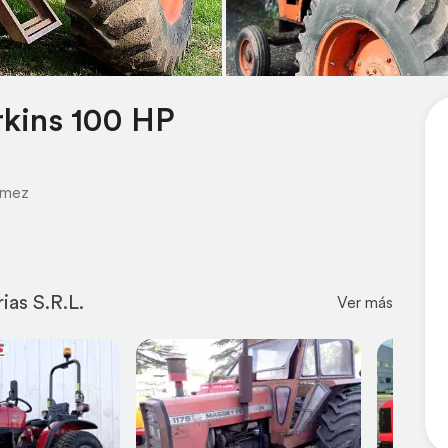
rkins 100 HP
ómez
as S.R.L.
Ver más