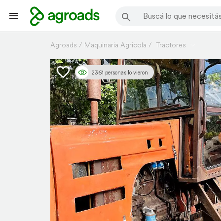
Agroads
Maquinaria Agricola
Tractores
2361 personas lo vieron