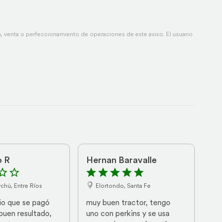
 venta o perfeccionamiento de operaciones de este aviso. El usuario
o R
Hernan Baravalle
chú, Entre Ríos
Elortondo, Santa Fe
io que se pagó 
muy buen tractor, tengo 
buen resultado, 
uno con perkins y se usa 