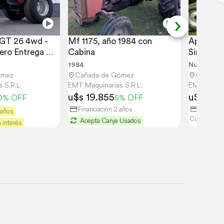
 GT 26 4wd -
Mf 1175, año 1984 con 
Apache So
ro Entrega 
Cabina
Simple
1984
Nuevo
ómez
Cañada de Gómez
Cañada 
 S.R.L.
EMT Maquinarias S.R.L.
EMT Maquin
u$s 19.855
u$s 20.
0% OFF
5% OFF
Financiación 2 años
30% Entr
 años
Cuotas sin i
Acepta Canje Usados
 interés