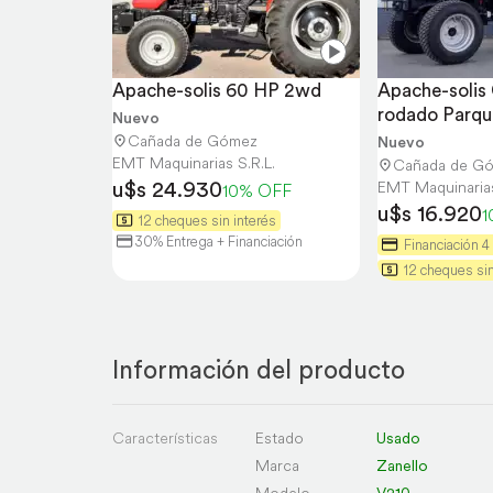
Apache-solis 60 HP 2wd
Apache-solis
rodado Parque
Nuevo
Inmediata
Cañada de Gómez
Nuevo
EMT Maquinarias S.R.L.
Cañada de G
u$s 24.930
EMT Maquinarias
10% OFF
u$s 16.920
1
12 cheques sin interés
30% Entrega + Financiación
Financiación 4
12 cheques sin
Información del producto
Características
Estado
Usado
Marca
Zanello
Modelo
V210