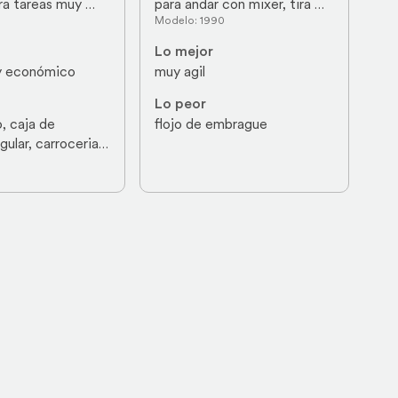
ra tareas muy 
para andar con mixer, tira 
Modelo: 1990
uy económico, 
muy bien y es comodo en el 
accesibles,
manejo
Lo mejor
 económico
muy agil
Lo peor
, caja de 
flojo de embrague
ular, carroceria  