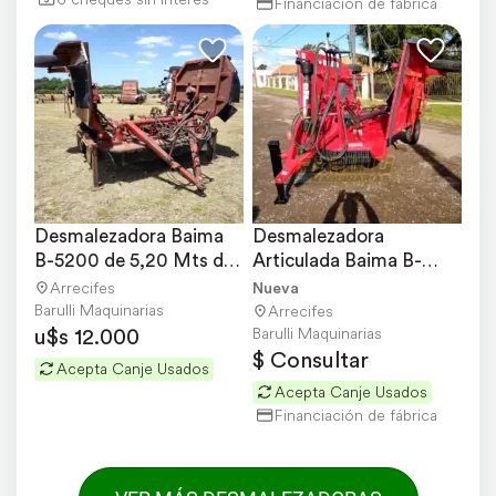
Financiación de fábrica
Desmalezadora Baima 
Desmalezadora 
B-5200 de 5,20 Mts de 
Articulada Baima B-
Ancho de Labor
4300 Nuevo
Arrecifes
Nueva
Barulli Maquinarias
Arrecifes
u$s 12.000
Barulli Maquinarias
$ Consultar
Acepta Canje Usados
Acepta Canje Usados
Financiación de fábrica