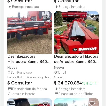
$ Consultar
$ Consultar
Entrega Inmediata
Entrega Inmediata
Desmlaezadora 
Desmalezadora Hiladora 
Hileradora Baima B400 
de Arrastre Baima B400 
de 4 Mts
de 4 Mts
Nueva
Nueva
San Francisco
Tandil
Lucas Botto Maquinas y Tractores
Clanard
$ Consultar
$ 34.370.884
15% OFF
Financiación de fábrica
Entrega Inmediata
Cuotas sin interés
Financiación de fábrica