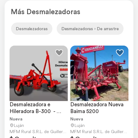
Más Desmalezadoras
Desmalezadoras
Desmalezadoras › De arrastre
De
Desmalezadora e 
Desmalezadora Nueva 
Hileradora B-300  - 
Baima 5200
Entrega Inmediata
Nueva
Nueva
Luján
Luján
MFM Rural S.R.L. de Guillermo Culacciati e HI
MFM Rural S.R.L. de Guillermo Culacciati e HI