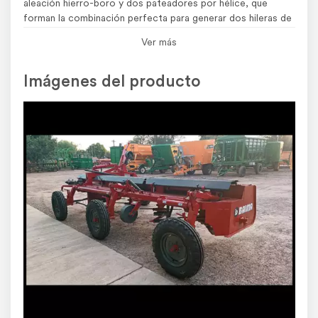
aleación hierro-boro y dos pateadores por hélice, que
forman la combinación perfecta para generar dos hileras de
excelente terminación y volumen homogéneo.
Ver más
SISTEMA HIDRAULICO: Compuesto de tres cilindros
compensados para lograr un movimiento uniforme en la
Imágenes del producto
transición desde la posición de transporte a la de trabajo.
ANCHO DE CORTE: 3,90mts
ALTURA DE CORTE: de 0 a 40cm, regulable con topes de
aluminio en los cilindros hidráulicos.
CAPACIDAD DE TRABAJO: Hasta 5 Has/hora.
ACCIONAMIENTO: Desde toma de fuerza de tractor
(540rpm).
RODADOS: tres, para neumáticos 600×16 y uno para
neumático 11-L-14-SL.
POTENCIA REQUERIDA: Desde 70HP.
PESO: 1650kg aproximadamente.