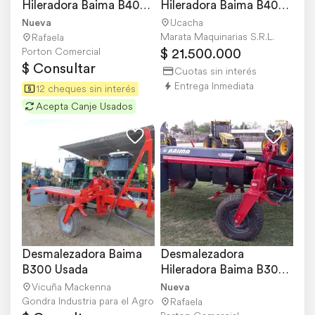
Hileradora Baima B400 
Hileradora Baima B400 
Cardánica Nueva
(reparada)
Nueva
Ucacha
Marata Maquinarias S.R.L.
Rafaela
$ 21.500.000
Porton Comercial
$ Consultar
Cuotas sin interés
Entrega Inmediata
12 cheques sin interés
Acepta Canje Usados
Desmalezadora Baima 
Desmalezadora 
B300 Usada
Hileradora Baima B300-
2000 Nueva
Vicuña Mackenna
Nueva
Gondra Industria para el Agro
Rafaela