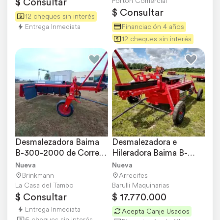
$ Consultar
Porton Comercial
$ Consultar
12 cheques sin interés
Entrega Inmediata
Financiación 4 años
12 cheques sin interés
Desmalezadora Baima 
Desmalezadora e 
B-300-2000 de Correa 
Hileradora Baima B-
Plana-
300-2000 Disponible
Nueva
Nueva
Brinkmann
Arrecifes
La Casa del Tambo
Barulli Maquinarias
$ Consultar
$ 17.770.000
Entrega Inmediata
Acepta Canje Usados
6 cheques sin interés