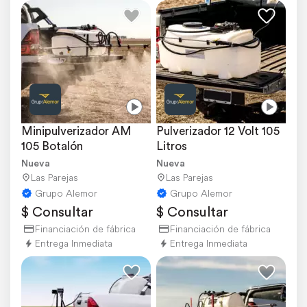
Minipulverizador AM 
Pulverizador 12 Volt 105 
105 Botalón
Litros
Nueva
Nueva
Las Parejas
Las Parejas
Grupo Alemor
Grupo Alemor
$ Consultar
$ Consultar
Financiación de fábrica
Financiación de fábrica
Entrega Inmediata
Entrega Inmediata