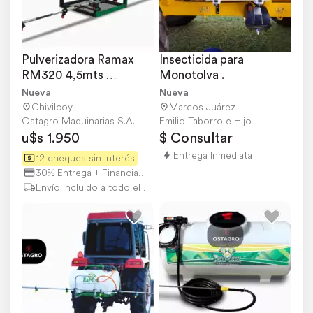
Pulverizadora Ramax 
Insecticida para 
RM320 4,5mts 
Monotolva .
Rebatible
Nueva
Nueva
Chivilcoy
Marcos Juárez
Ostagro Maquinarias S.A.
Emilio Taborro e Hijo
u$s 1.950
$ Consultar
Entrega Inmediata
12 cheques sin interés
30% Entrega + Financiación
Envío Incluido a todo el país