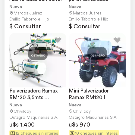
Nueva
Nueva
Marcos Juárez
Marcos Juárez
Emilio Taborro e Hijo
Emilio Taborro e Hijo
$ Consultar
$ Consultar
Pulverizadora Ramax 
Mini Pulverizador 
RM120 3,5mts 
Ramax RM120 I
Rebatible
Nueva
Nueva
Chivilcoy
Chivilcoy
Ostagro Maquinarias S.A.
Ostagro Maquinarias S.A.
u$s 1.400
u$s 970
12 cheques sin interés
10 cheques sin interés