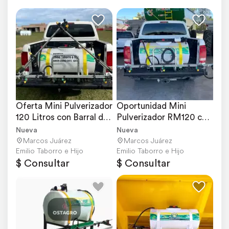
Oferta Mini Pulverizador 
Oportunidad Mini 
120 Litros con Barral de 
Pulverizador RM120 con 
4.5 Metros
Barral
Nueva
Nueva
Marcos Juárez
Marcos Juárez
Emilio Taborro e Hijo
Emilio Taborro e Hijo
$ Consultar
$ Consultar