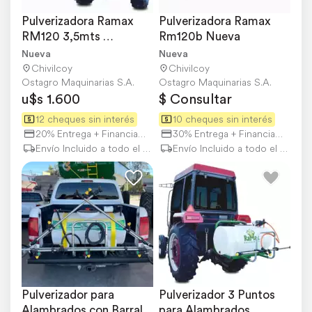
Pulverizadora Ramax 
Pulverizadora Ramax 
RM120 3,5mts 
Rm120b Nueva
Rebatible - 3 Puntos
Nueva
Nueva
Chivilcoy
Chivilcoy
Ostagro Maquinarias S.A.
Ostagro Maquinarias S.A.
u$s 1.600
$ Consultar
12 cheques sin interés
10 cheques sin interés
20% Entrega + Financiación
30% Entrega + Financiación
Envío Incluido a todo el país
Envío Incluido a todo el país
Pulverizador para 
Pulverizador 3 Puntos 
Alambrados con Barral
para Alambrados