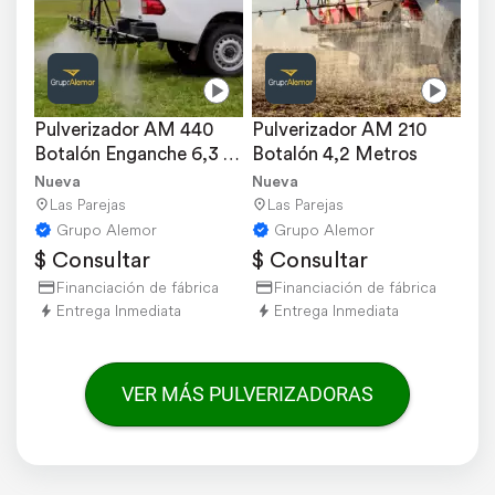
Pulverizador AM 440 
Pulverizador AM 210 
Botalón Enganche 6,3 
Botalón 4,2 Metros
Metros
Nueva
Nueva
Las Parejas
Las Parejas
Grupo Alemor
Grupo Alemor
$ Consultar
$ Consultar
Financiación de fábrica
Financiación de fábrica
Entrega Inmediata
Entrega Inmediata
VER MÁS PULVERIZADORAS