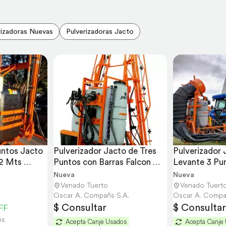
rizadoras Nuevas
Pulverizadoras Jacto
untos Jacto 
Pulverizador Jacto de Tres 
Pulverizador 
2 Mts 
Puntos con Barras Falcon 
Levante 3 Pun
AM14
de Viento
Nueva
Nueva
Venado Tuerto
Venado Tuert
Oscar A. Compañs S.A.
Oscar A. Compa
$ Consultar
$ Consultar
FF
és
Acepta Canje Usados
Acepta Canje