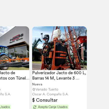
Jacto de 
Pulverizador Jacto de 600 L, 
tos con Túnel 
Barras 14 M, Levante 3 
Puntos
Nueva
o
Venado Tuerto
ñs S.A.
Oscar A. Compañs S.A.
$ Consultar
 Usados
Acepta Canje Usados