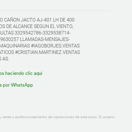
O CAÑON JACTO AJ-401 LH DE 400
OS DE ALCANCE SEGUN EL VIENTO,
ULTAS 3329542786-3329538714-
29630257 LLAMADAS-MENSAJES-
MAQUINARIAS #IAGOBORJES.VENTAS
ICOS #CRISTIAN.MARTINEZ.VENTAS
 AS.
os haciendo clic aquí
s por WhatsApp
 venta o perfeccionamiento de operaciones de este aviso. El usuario