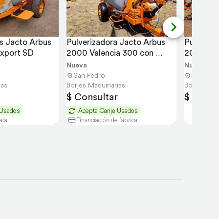
s Jacto Arbus 
Pulverizadora Jacto Arbus 
Pulveriza
xport SD
2000 Valencia 300 con 
2000 3p
Bomba JP 190
Nueva
Nueva
San Pedro
San Ped
ias
Borjes Maquinarias
Borjes Maq
$ Consultar
$ Consu
 Usados
Acepta Canje Usados
ata
Financiación de fábrica