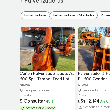
+ Pulverizadoras
Pulverizadoras
Pulverizadoras › Montadas
Pulve
Cañon Pulverizador Jacto AJ 
Pulverizador 3 P
600 3p - Tambo, Feed Lot, 
PJ 600 Cóndor 1
Mosca
Tambos
Nueva
Nueva
Trenque Lauquen
Trenque Lauquen
Pulvishop
Pulvishop
$ Consultar
u$s 12.144
-10%
8% O
3 cheques sin inter
Acepta Canje Usados