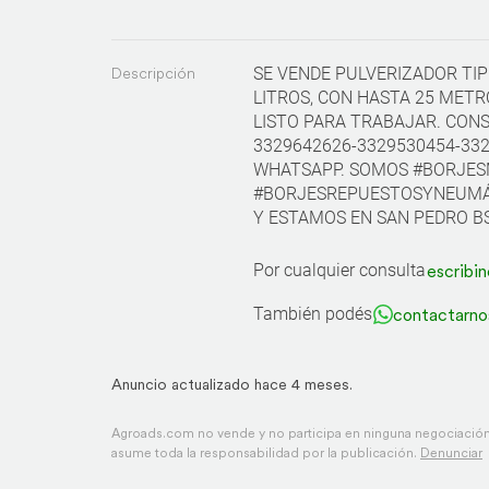
Descripción
SE VENDE PULVERIZADOR TIP
LITROS, CON HASTA 25 METR
LISTO PARA TRABAJAR. CONS
3329642626-3329530454-33
WHATSAPP. SOMOS #BORJES
#BORJESREPUESTOSYNEUMÁT
Y ESTAMOS EN SAN PEDRO BS
Por cualquier consulta
escribin
También podés
contactarno
Anuncio actualizado hace 4 meses.
Agroads.com no vende y no participa en ninguna negociación,
asume toda la responsabilidad por la publicación.
Denunciar