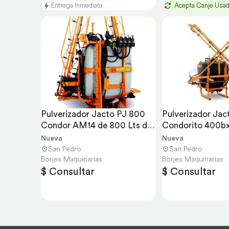
Entrega Inmediata
Acepta Canje Usa
Pulverizador Jacto PJ 800 
Pulverizador Jact
Condor AM14 de 800 Lts de 
Condorito 400bx 
3 Pts
Barra de 10 Mts
Nueva
Nueva
San Pedro
San Pedro
Borjes Maquinarias
Borjes Maquinarias
$ Consultar
$ Consultar