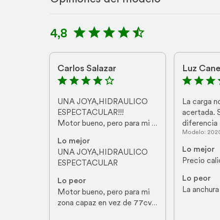
4,8
Carlos Salazar
Luz Can
UNA JOYA,HIDRAULICO 
La carga no
ESPECTACULAR!!!

acertada. 
Motor bueno, pero para mi 
diferencia 
Modelo: 202
zona capaz en vez de 77cv, 
modelos,lo
Lo mejor
hubiese sido mejor con 85. 
tambien la 
Lo mejor
UNA JOYA,HIDRAULICO 
Consumo medio de gasoil y 
correcta. 
Precio cali
ESPECTACULAR
la bomba rotativa jodía el 
sorprendido
cabezal (pero a los 12 años 
calidad  a 
Lo peor
Lo peor
de uso recién)...
standards.
La anchura
Motor bueno, pero para mi 
zona capaz en vez de 77cv, 
hubiese sido mejor con 85.