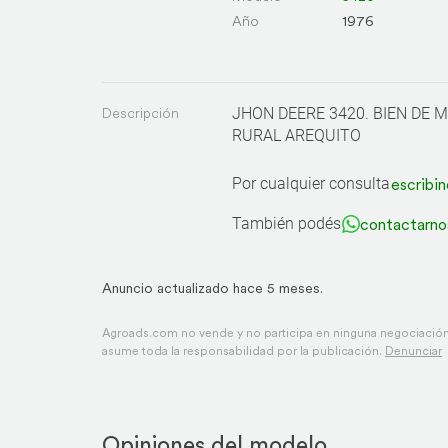
Año
1976
Descripción
JHON DEERE 3420. BIEN DE 
RURAL AREQUITO
Por cualquier consulta
escribin
También podés
contactarno
Anuncio actualizado hace 5 meses.
Agroads.com no vende y no participa en ninguna negociación,
asume toda la responsabilidad por la publicación.
Denunciar
Opiniones del modelo