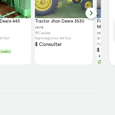
 Deere 445
Tractor Jhon Deere 3530
Fiat 700 
Mano
1979
Casilda
1974
l Sur.
Agronegocios del Sur.
Casilda
$ Consultar
Agronegoci
$ Consu
 Usados
Entrega 
Acepta 