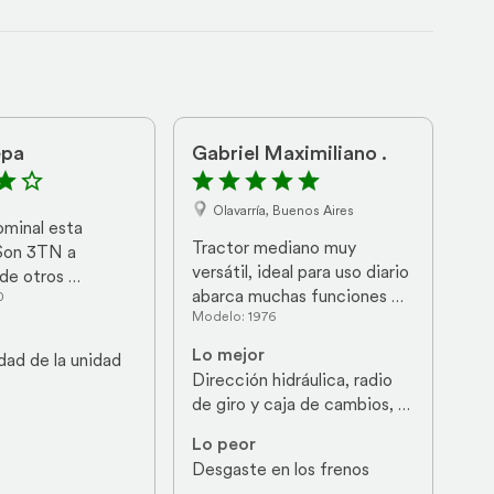
epa
Gabriel Maximiliano .
Olavarría, Buenos Aires
minal esta 
Tractor mediano muy 
Son 3TN a 
versátil, ideal para uso diario 
de otros 
abarca muchas funciones 
0
s neumaticos 
Modelo: 1976
por su practicidad para el 
informacion es 
manejo, ideal para uso con 
Me ha 
Lo mejor
dad de la unidad
pala frontal y para 
 la buena 
Dirección hidráulica, radio 
enganchar en 
pesar de ser 
de giro y caja de cambios, 
rotoenfardadora
pedal de embrague liviano, 
Lo peor
tdf independiente
Desgaste en los frenos