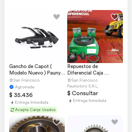
Gancho de Capot ( 
Repuestos de 
Modelo Nuevo ) Pauny-
Diferencial Caja 
zanello
Zanello/pauny
San Francisco
San Francisco
Paumotors S.R.L.
Agromade
$ Consultar
$ 35.436
Entrega Inmediata
Entrega Inmediata
Acepta Canje Usados