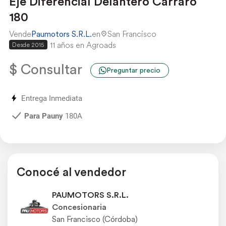
Eje Diferencial Delantero Carraro
180
Vende
Paumotors S.R.L.
en
San Francisco
11 años en Agroads
Desde 2015
$ Consultar
Preguntar precio
Entrega Inmediata
Para Pauny
180A
Conocé al vendedor
PAUMOTORS S.R.L.
Concesionaria
San Francisco (Córdoba)