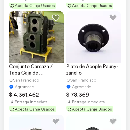
Acepta Canje Usados
Acepta Canje Usados
Conjunto Carcaza / 
Plato de Acople Pauny-
Tapa Caja de 
zanello
Velocidades Pauny-
San Francisco
San Francisco
zanello
Agromade
Agromade
$ 4.351.462
$ 78.369
Entrega Inmediata
Entrega Inmediata
Acepta Canje Usados
Acepta Canje Usados