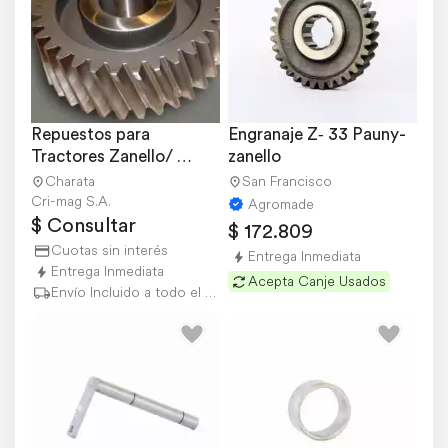
Repuestos para 
Engranaje Z‐ 33 Pauny-
Tractores Zanello/ 
zanello
Pauny
Charata
San Francisco
Cri-mag S.A.
Agromade
$ Consultar
$ 172.809
Cuotas sin interés
Entrega Inmediata
Entrega Inmediata
Acepta Canje Usados
Envío Incluido a todo el país