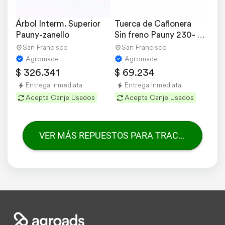
Árbol Interm. Superior 
Tuerca de Cañonera 
Pauny-zanello
Sin freno Pauny 230- 
250- 280 a
San Francisco
San Francisco
Agromade
Agromade
$ 326.341
$ 69.234
Entrega Inmediata
Entrega Inmediata
Acepta Canje Usados
Acepta Canje Usados
VER MÁS REPUESTOS PARA TRACTORES