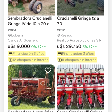
Sembradora Crucianelli 
Crucianelli Gringa 12 a 
Gringa IV de 10 a 70 con 
70
Monitor
2004
2012
Lobería
Realicó
Carlos A. Guerrero
Realico Agrosoluciones S.R.L.
u$s 9.000
u$s 29.750
10% OFF
15% OFF
Financiación 3 años
Financiación 3 años
12 cheques sin interés
8 cheques sin interés