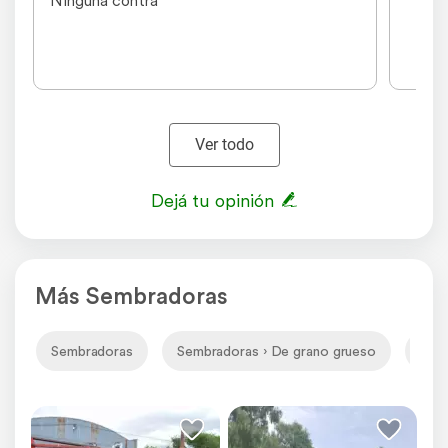
Ninguna contra
Ver todo
Dejá tu opinión
Más Sembradoras
Sembradoras
Sembradoras › De grano grueso
Semb