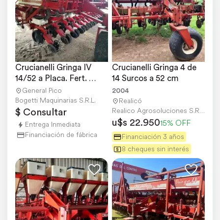
Crucianelli Gringa IV 
Crucianelli Gringa 4 de 
14/52 a Placa. Fert. 
14 Surcos a 52 cm
Doble
General Pico
2004
Bogetti Maquinarias S.R.L.
Realicó
$ Consultar
Realico Agrosoluciones S.R.L.
u$s 22.950
15% OFF
Entrega Inmediata
Financiación de fábrica
Financiación 3 años
8 cheques sin interés