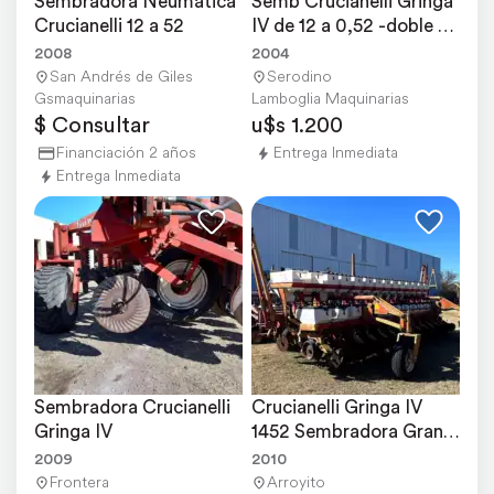
Sembradora Neumática 
Semb Crucianelli Gringa 
Crucianelli 12 a 52
IV de 12 a 0,52 -doble 
Fert-monitor
2008
2004
San Andrés de Giles
Serodino
Gsmaquinarias
Lamboglia Maquinarias
$ Consultar
u$s 1.200
Financiación 2 años
Entrega Inmediata
Entrega Inmediata
Sembradora Crucianelli 
Crucianelli Gringa IV 
Gringa IV
1452 Sembradora Grano 
Grueso
2009
2010
Frontera
Arroyito