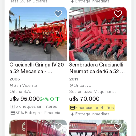
Tasa 3% en Dólares
Entrega Inmediata
Crucianelli Gringa IV 20 
Sembradora Crucianelli 
a 52 Mecanica - 
Neumatica de 16 a 52 
Reparada
cm
2006
2011
San Vicente
Oncativo
Oitana S.A.
Scaramuzza Maquinarias
u$s 95.000
u$s 70.000
24% OFF
3 cheques sin interés
Financiación 4 años
50% Entrega + Financiación
Entrega Inmediata