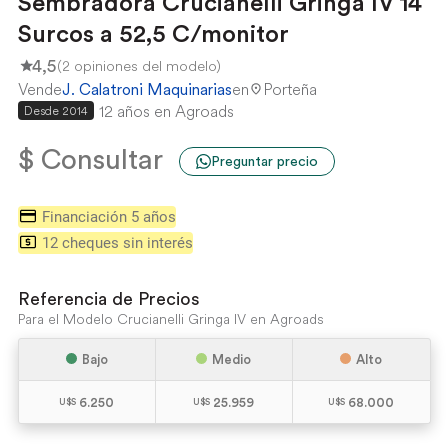
Sembradora Crucianelli Gringa IV 14
Surcos a 52,5 C/monitor
4,5
(2 opiniones del modelo)
Vende
J. Calatroni Maquinarias
en
Porteña
12 años en Agroads
Desde 2014
$ Consultar
Preguntar precio
Financiación 5 años
12 cheques sin interés
Referencia de Precios
Para el Modelo Crucianelli Gringa IV en Agroads
Bajo
Medio
Alto
6.250
25.959
68.000