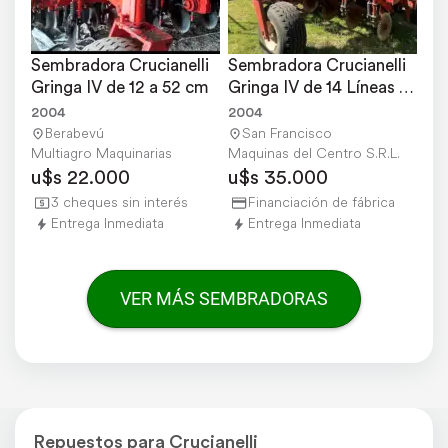
Sembradora Crucianelli 
Sembradora Crucianelli 
Gringa IV de 12 a 52 cm
Gringa IV de 14 Líneas a 
52.5 CM.
2004
2004
Berabevú
San Francisco
Multiagro Maquinarias
Maquinas del Centro S.R.L.
u$s 22.000
u$s 35.000
3 cheques sin interés
Financiación de fábrica
Entrega Inmediata
Entrega Inmediata
VER MÁS SEMBRADORAS
Repuestos para Crucianelli