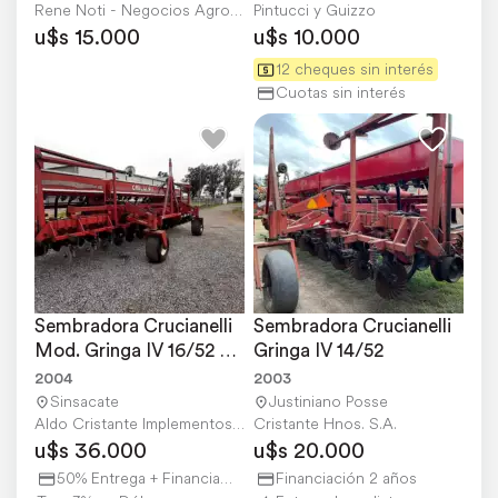
Rene Noti - Negocios Agropecuarios
Pintucci y Guizzo
u$s 15.000
u$s 10.000
12 cheques sin interés
Cuotas sin interés
Sembradora Crucianelli 
Sembradora Crucianelli 
Mod. Gringa IV 16/52 
Gringa IV 14/52
FS, año 2004
2004
2003
Sinsacate
Justiniano Posse
Aldo Cristante Implementos Agricolas S.A.
Cristante Hnos. S.A.
u$s 36.000
u$s 20.000
50% Entrega + Financiación
Financiación 2 años