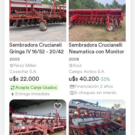
Sembradora Crucianeli 
Sembradora Crucianelli 
Gringa IV 16/52 - 20/42
Neumatica con Monitor
2003
2008
Pérez Millán
Azul
Cosechar S.A.
Campo Activo S.A.
u$s 22.000
u$s 40.200
-33%
Financiación 2 años
Acepta Canje Usados
6 cheques sin interés
Entrega Inmediata