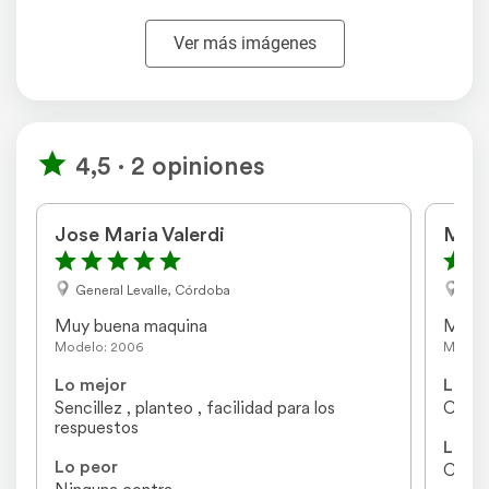
Ver más imágenes
4,5 · 2 opiniones
Jose Maria Valerdi
Marc
General Levalle, Córdoba
Capi
Muy buena maquina
Muy 
Modelo: 2006
Modelo
Lo mejor
Lo me
Sencillez , planteo , facilidad para los 
Confi
respuestos
Lo pe
Lo peor
Cost