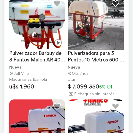
Pulverizador Barbuy de 
Pulverizadora para 3 
3 Puntos Malon AR 400 
Puntos 10 Metros 500 
H
Litros
Nueva
Nueva
Bell Ville
Martínez
Maquinarias Ibarrola
Eturf
u$s 1.960
$ 7.099.350
5% OFF
6 cheques sin interés