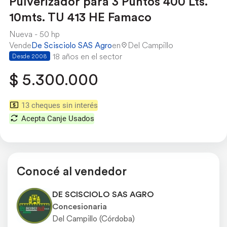
Pulverizador para 3 Puntos 400 Lts.
10mts. TU 413 HE Famaco
Nueva
50 hp
Vende
De Scisciolo SAS Agro
en
Del Campillo
18 años en el sector
Desde 2008
$ 5.300.000
13 cheques sin interés
Acepta Canje Usados
Conocé al vendedor
DE SCISCIOLO SAS AGRO
Concesionaria
Del Campillo (Córdoba)