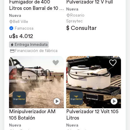
Fumigador de 400 
Pulverizador 12 V Full
Litros con Barral de 10 
Nueva
Metros
Rosario
Nueva
Spraytec
Bell Ville
$ Consultar
Famacosa
u$s 4.012
Entrega Inmediata
Financiación de fábrica
Minipulverizador AM 
Pulverizador 12 Volt 105 
105 Botalón
Litros
Nueva
Nueva