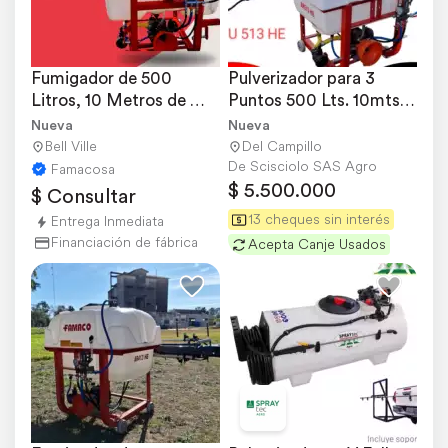
Fumigador de 500 
Pulverizador para 3 
Litros, 10 Metros de 
Puntos 500 Lts. 10mts. 
Labor
TU 513 HE Famaco
Nueva
Nueva
Bell Ville
Del Campillo
De Scisciolo SAS Agro
Famacosa
$ 5.500.000
$ Consultar
13 cheques sin interés
Entrega Inmediata
Financiación de fábrica
Acepta Canje Usados