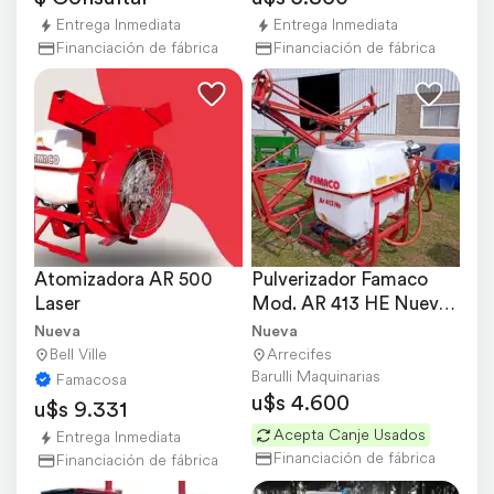
Entrega Inmediata
Entrega Inmediata
Financiación de fábrica
Financiación de fábrica
Atomizadora AR 500 
Pulverizador Famaco 
Laser
Mod. AR 413 HE Nuevo 
Disponible
Nueva
Nueva
Bell Ville
Arrecifes
Barulli Maquinarias
Famacosa
u$s 4.600
u$s 9.331
Acepta Canje Usados
Entrega Inmediata
Financiación de fábrica
Financiación de fábrica