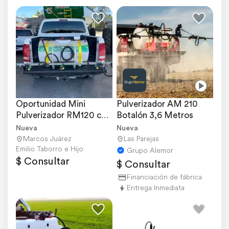
Oportunidad Mini 
Pulverizador AM 210 
Pulverizador RM120 con 
Botalón 3,6 Metros
Barral
Nueva
Nueva
Marcos Juárez
Las Parejas
Emilio Taborro e Hijo
Grupo Alemor
$ Consultar
$ Consultar
Financiación de fábrica
Entrega Inmediata