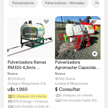
Pulverizadoras
Pulverizadoras › Montadas
Pulveri
Pulverizadora Ramax 
Pulverizadora 
RM320 4,5mts 
Agromaster Capacidad 
Rebatible
de 400 Litros
Nueva
Nueva
Chivilcoy
Alta Gracia
Ostagro Maquinarias S.A.
Lombardi Maquinarias
u$s 1.950
$ Consultar
5 cheques sin interés
12 cheques sin interés
Envío Incluido hasta 150 km
30% Entrega + Financiación
Envío Incluido a todo el país