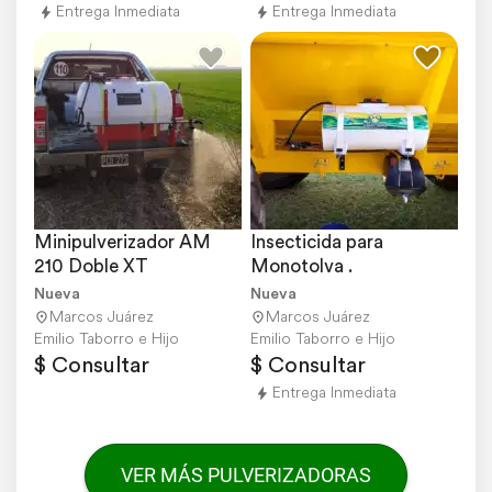
Entrega Inmediata
Entrega Inmediata
Minipulverizador AM 
Insecticida para 
210 Doble XT
Monotolva .
Nueva
Nueva
Marcos Juárez
Marcos Juárez
Emilio Taborro e Hijo
Emilio Taborro e Hijo
$ Consultar
$ Consultar
Entrega Inmediata
VER MÁS PULVERIZADORAS