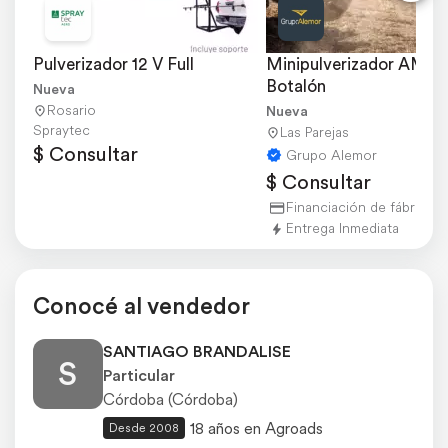
Pulverizador 12 V Full
Minipulverizador AM 10
Botalón
Nueva
Rosario
Nueva
Spraytec
Las Parejas
$ Consultar
Grupo Alemor
$ Consultar
Financiación de fábrica
Entrega Inmediata
Conocé al vendedor
SANTIAGO BRANDALISE
S
Particular
Córdoba (Córdoba)
18 años en Agroads
Desde 2008