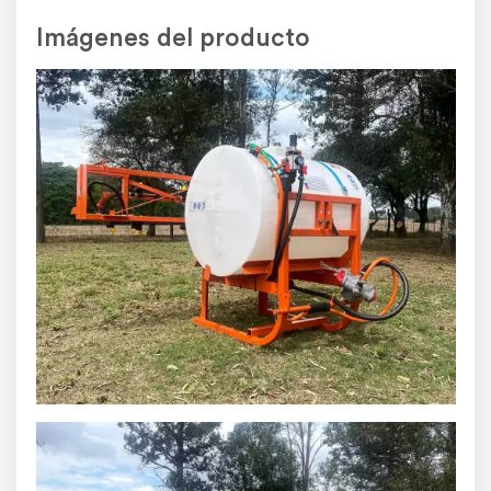
electrica o para toma de fuerza.
Imágenes del producto
Pintura:
pintada con epoxi al horno.
Excelente relación calidad/precio.
Opcionales. control remoto a distancia para boba electrica,
lanza para aplcaciones especificas.
No dude en consultarnos.
Simple, robusta, fuerte.
escribinos haciendo clic aquí
Por cualquier consulta
Agroads.com no vende y no participa en ninguna negociación, venta o
perfeccionamiento de operaciones de este aviso.
El usuario asume toda la responsabilidad por la publicación.
Denunciar