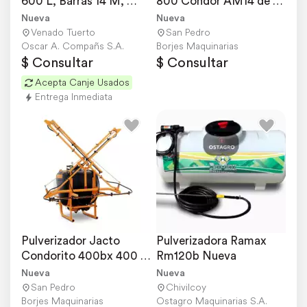
600 L, Barras 14 M, 
800 Condor AM14 de 
Levante 3 Puntos
800 Lts de 3 Pts
Nueva
Nueva
Venado Tuerto
San Pedro
Oscar A. Compañs S.A.
Borjes Maquinarias
$ Consultar
$ Consultar
Acepta Canje Usados
Entrega Inmediata
Pulverizador Jacto 
Pulverizadora Ramax 
Condorito 400bx 400 
Rm120b Nueva
Lts y Barra de 10 Mts
Nueva
Nueva
San Pedro
Chivilcoy
Borjes Maquinarias
Ostagro Maquinarias S.A.