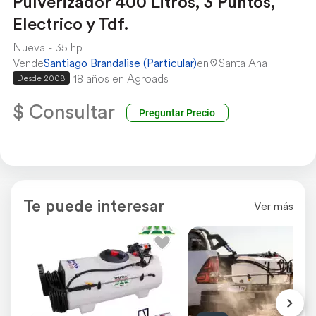
Pulverizador 400 Litros, 3 Puntos,
Electrico y Tdf.
Nueva
35 hp
Vende
Santiago Brandalise (Particular)
en
Santa Ana
18 años en Agroads
Desde 2008
$ Consultar
Preguntar Precio
Te puede interesar
Ver más