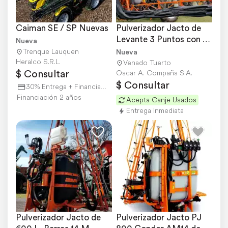
Caiman SE / SP Nuevas
Pulverizador Jacto de 
Levante 3 Puntos con 
Nueva
Túnel de Viento
Trenque Lauquen
Nueva
Heralco S.R.L.
Venado Tuerto
$ Consultar
Oscar A. Compañs S.A.
$ Consultar
30% Entrega + Financiación
Financiación 2 años
Acepta Canje Usados
Entrega Inmediata
Pulverizador Jacto de 
Pulverizador Jacto PJ 