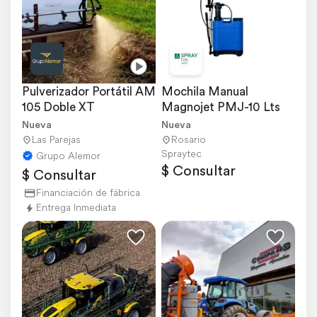
Pulverizador Portátil AM 
Mochila Manual 
105 Doble XT
Magnojet PMJ-10 Lts
Nueva
Nueva
Las Parejas
Rosario
Spraytec
Grupo Alemor
$ Consultar
$ Consultar
Financiación de fábrica
Entrega Inmediata