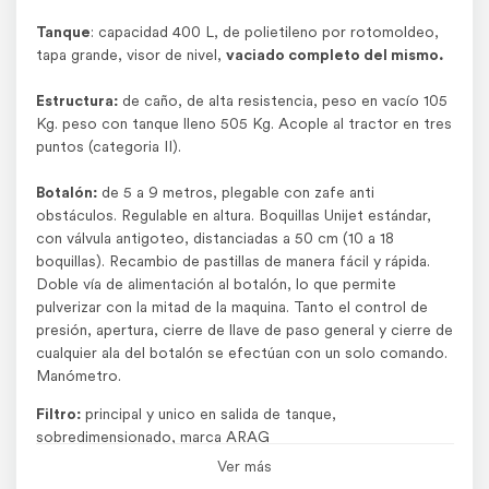
Tanque
: capacidad 400 L, de polietileno por rotomoldeo,
tapa grande, visor de nivel,
vaciado completo del mismo.
Estructura:
de caño, de alta resistencia, peso en vacío 105
Kg. peso con tanque lleno 505 Kg. Acople al tractor en tres
puntos (categoria II).
Botalón:
de 5 a 9 metros, plegable con zafe anti
obstáculos. Regulable en altura. Boquillas Unijet estándar,
con válvula antigoteo, distanciadas a 50 cm (10 a 18
boquillas). Recambio de pastillas de manera fácil y rápida.
Doble vía de alimentación al botalón, lo que permite
pulverizar con la mitad de la maquina. Tanto el control de
presión, apertura, cierre de llave de paso general y cierre de
cualquier ala del botalón se efectúan con un solo comando.
Manómetro.
Filtro:
principal y unico en salida de tanque,
sobredimensionado, marca ARAG
Ver más
Bomba:
la pulverizadora puede venir equipada con bomba