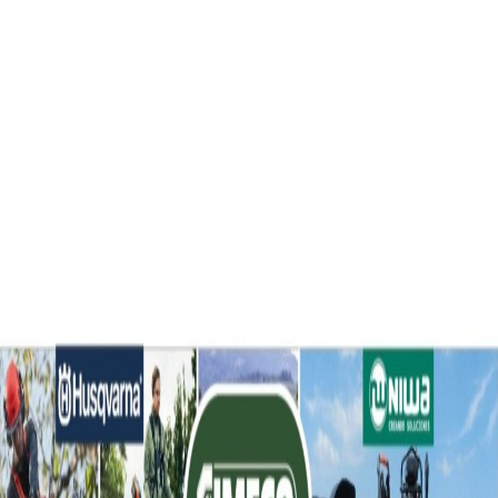
Agroads
Ingresar
Registrate
Andres Rosso
Concesionaria
Chacabuco, Buenos Aires
Desde 2010
15 años en el sector
Este vendedor no tiene anuncios activos por el momento.
Compartir