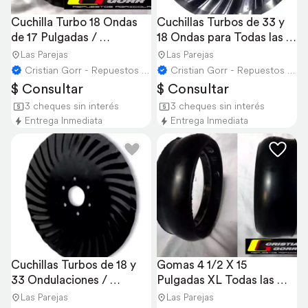
Cuchilla Turbo 18 Ondas 
Cuchillas Turbos de 33 y 
de 17 Pulgadas / 
18 Ondas para Todas las 
Sembradoras
Sembradoras
Las Parejas
Las Parejas
Cristian Gorr - Repuestos Agricolas
Cristian Gorr - Repuestos Agricolas
$ Consultar
$ Consultar
3 cheques sin interés
3 cheques sin interés
Entrega Inmediata
Entrega Inmediata
Cuchillas Turbos de 18 y 
Gomas 4 1/2 X 15 
33 Ondulaciones / 
Pulgadas XL Todas las 
Oncativo
Sembradoras
Las Parejas
Las Parejas