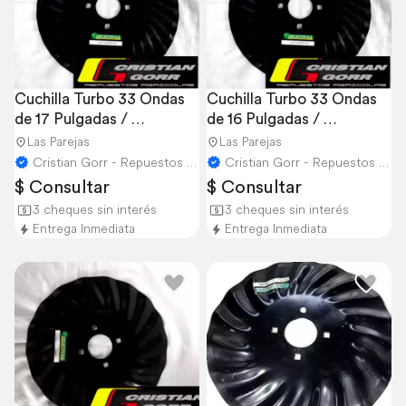
Cuchilla Turbo 33 Ondas 
Cuchilla Turbo 33 Ondas 
de 17 Pulgadas / 
de 16 Pulgadas / 
Sembradoras
Sembradoras
Las Parejas
Las Parejas
Cristian Gorr - Repuestos Agricolas
Cristian Gorr - Repuestos Agricolas
$ Consultar
$ Consultar
3 cheques sin interés
3 cheques sin interés
Entrega Inmediata
Entrega Inmediata