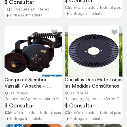
$ Consultar
$ Consultar
Envío Incluido a todo el país
3 cheques sin interés
Entrega Inmediata
Entrega Inmediata
Cuerpo de Siembra 
Cuchillas Dura Flute Todas 
Vassalli / Apache – 
las Medidas Consúltanos
Completo con Resorte
Las Parejas
Las Parejas
Repuestos Agricolas Martin Gorr S.R.L.
Repuestos Agricolas Martin Gorr S.R.L.
$ Consultar
$ Consultar
Envío Incluido a todo el país
Envío Incluido a todo el país
Entrega Inmediata
Entrega Inmediata