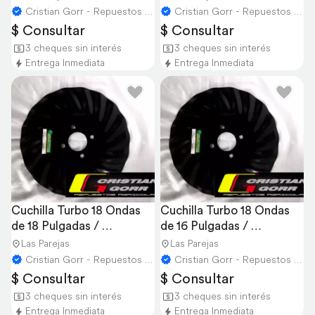
Cristian Gorr - Repuestos Agricolas
Cristian Gorr - Repuestos Agricolas
$ Consultar
$ Consultar
3 cheques sin interés
3 cheques sin interés
Entrega Inmediata
Entrega Inmediata
Cuchilla Turbo 18 Ondas 
Cuchilla Turbo 18 Ondas 
de 18 Pulgadas / 
de 16 Pulgadas / 
Sembradoras
Sembradoras
Las Parejas
Las Parejas
Cristian Gorr - Repuestos Agricolas
Cristian Gorr - Repuestos Agricolas
$ Consultar
$ Consultar
3 cheques sin interés
3 cheques sin interés
Entrega Inmediata
Entrega Inmediata