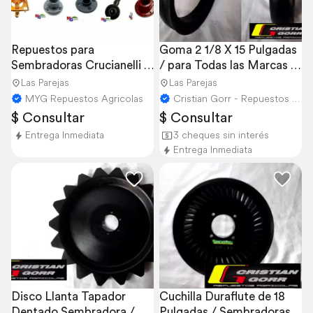
Repuestos para 
Goma 2 1/8 X 15 Pulgadas 
Sembradoras Crucianelli - 
/ para Todas las Marcas y 
Erca - Pla
Modelos
Las Parejas
Las Parejas
MYG Repuestos Agricolas
Cristian Gorr - Repuestos Agricolas
$ Consultar
$ Consultar
Entrega Inmediata
3 cheques sin interés
Entrega Inmediata
Disco Llanta Tapador 
Cuchilla Duraflute de 18 
Dentado Sembradora / 
Pulgadas / Sembradoras