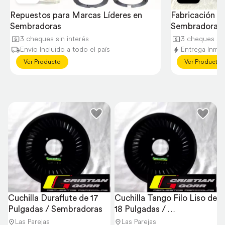
Repuestos para Marcas Líderes en 
Fabricación y
Sembradoras
Sembradoras
3 cheques sin interés
3 cheques sin
Envío Incluido a todo el país
Entrega Inmed
Ver Producto
Ver Producto
Cuchilla Duraflute de 17 
Cuchilla Tango Filo Liso de 
Pulgadas / Sembradoras
18 Pulgadas / 
Sembradoras
Las Parejas
Las Parejas