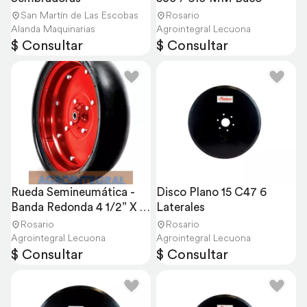
San Martín de Las Escobas
Rosario
Alanda Maquinarias
Agrointegral Lecuona
$ Consultar
$ Consultar
Rueda Semineumática - 
Disco Plano 15 C47 6 
Banda Redonda 4 1/2” X 
Laterales
15”114x390 MM
Rosario
Rosario
Agrointegral Lecuona
Agrointegral Lecuona
$ Consultar
$ Consultar