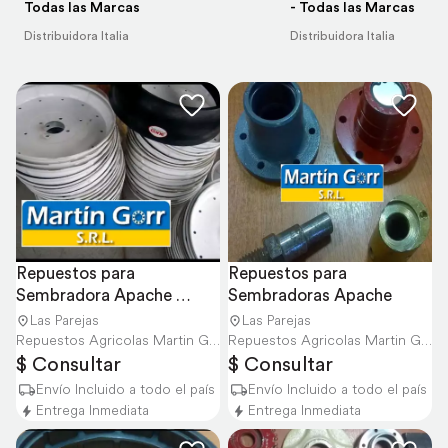
Todas las Marcas
- Todas las Marcas
Distribuidora Italia
Distribuidora Italia
Repuestos para 
Repuestos para 
Sembradora Apache 
Sembradoras Apache
Envíos a Todo el País
Las Parejas
Las Parejas
Repuestos Agricolas Martin Gorr S.R.L.
Repuestos Agricolas Martin Gorr S.R.L.
$ Consultar
$ Consultar
Envío Incluido a todo el país
Envío Incluido a todo el país
Entrega Inmediata
Entrega Inmediata