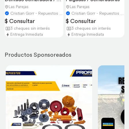
Todos los Modelos
Las Parejas
Las Parejas
Cristian Gorr - Repuestos Agricolas
Cristian Gorr - Repuestos Agricolas
$ Consultar
$ Consultar
3 cheques sin interés
3 cheques sin interés
Entrega Inmediata
Entrega Inmediata
Productos Sponsoreados