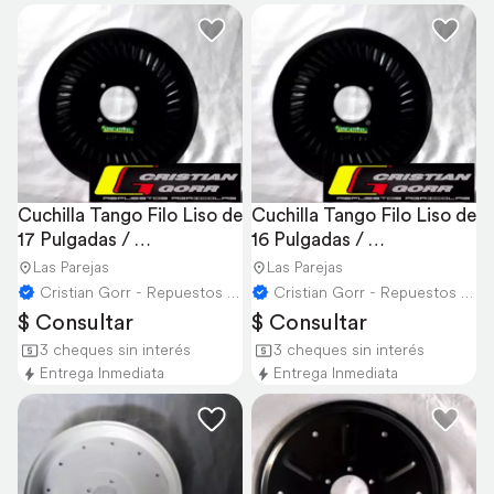
Cuchilla Tango Filo Liso de 
Cuchilla Tango Filo Liso de 
17 Pulgadas / 
16 Pulgadas / 
Sembradoras
Sembradoras
Las Parejas
Las Parejas
Cristian Gorr - Repuestos Agricolas
Cristian Gorr - Repuestos Agricolas
$ Consultar
$ Consultar
3 cheques sin interés
3 cheques sin interés
Entrega Inmediata
Entrega Inmediata