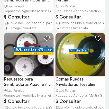
Sembradoras - Gomas 
Fercam
para Sembradoras
Las Parejas
Las Parejas
Repuestos Agricolas Martin Gorr S.R.L.
Repuestos Agricolas Martin Gorr S.R.L.
$ Consultar
$ Consultar
Envío Incluido a todo el país
Envío Incluido a todo el país
Entrega Inmediata
Entrega Inmediata
Repuestos para 
Gomas Ruedas 
Sembradoras Apache / 
Niveladoras Tossolini
Envios
Las Parejas
Las Parejas
Repuestos Agricolas Martin Gorr S.R.L.
Repuestos Agricolas Martin Gorr S.R.L.
$ Consultar
$ Consultar
Envío Incluido a todo el país
Envío Incluido a todo el país