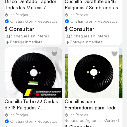
Disco Dentado Tapador 
Cuchilla Duraflute de 16 
Todas las Marcas / 
Pulgadas / Sembradoras
Sembradoras
Las Parejas
Las Parejas
Cristian Gorr - Repuestos Agricolas
Cristian Gorr - Repuestos Agricolas
$ Consultar
$ Consultar
3 cheques sin interés
3 cheques sin interés
Entrega Inmediata
Entrega Inmediata
Cuchilla Turbo 33 Ondas 
Cuchillas para 
de 18 Pulgadas / 
Sembradoras para Todas 
Sembradoras
las Marcas y Medidas
Las Parejas
Las Parejas
Repuestos Agricolas Martin Gorr S.R.L.
Cristian Gorr - Repuestos Agricolas