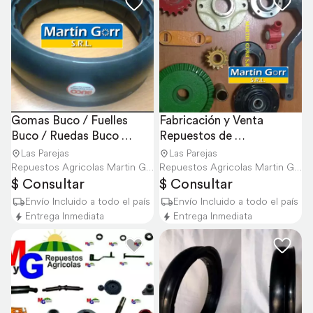
Gomas Buco / Fuelles 
Fabricación y Venta 
Buco / Ruedas Buco 
Repuestos de 
Consúltanos
Sembradoras Consúltanos
Las Parejas
Las Parejas
Repuestos Agricolas Martin Gorr S.R.L.
Repuestos Agricolas Martin Gorr S.R.L.
$ Consultar
$ Consultar
Envío Incluido a todo el país
Envío Incluido a todo el país
Entrega Inmediata
Entrega Inmediata