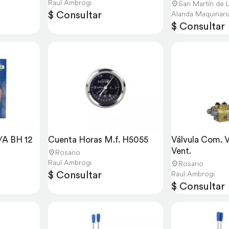
3000)
Raul Ambrogi
San Martín de 
$ Consultar
Alanda Maquinari
$ Consultar
A BH 12 
Cuenta Horas M.f. H5055
Válvula Com. V
Vent.
Rosario
Raul Ambrogi
Rosario
$ Consultar
Raul Ambrogi
$ Consultar