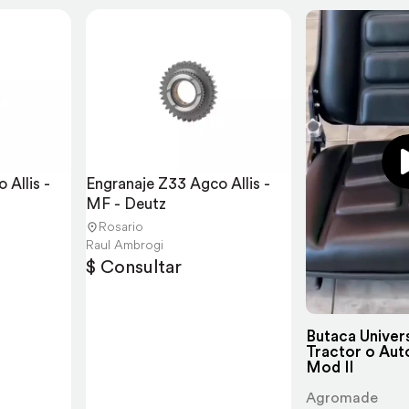
Allis - 
Engranaje Z33 Agco Allis - 
MF - Deutz
Rosario
Raul Ambrogi
$ Consultar
Butaca Univers
Tractor o Aut
Mod II
Agromade