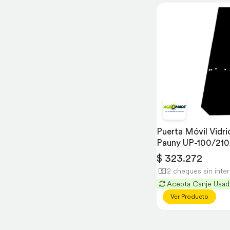
Puerta Móvil Vidrio
Pauny UP-100/21
$ 323.272
2 cheques sin inte
Acepta Canje Usa
Ver Producto