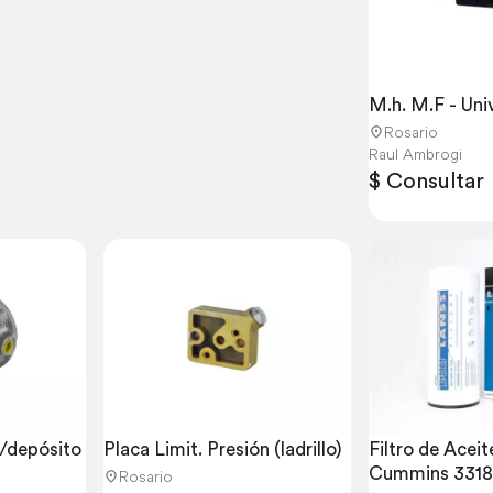
M.h. M.F - Uni
Rosario
Raul Ambrogi
$ Consultar
S/depósito 
Placa Limit. Presión (ladrillo)
Filtro de Aceit
Cummins 33188
Rosario