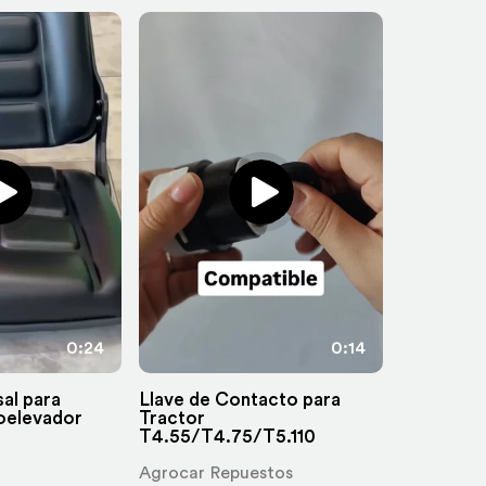
0:24
0:14
al para
Llave de Contacto para
oelevador
Tractor
T4.55/T4.75/T5.110
Agrocar Repuestos