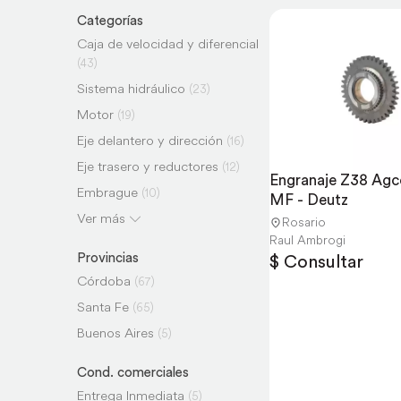
Categorías
Caja de velocidad y diferencial
(43)
Sistema hidráulico
(23)
Motor
(19)
Eje delantero y dirección
(16)
Eje trasero y reductores
(12)
Engranaje Z38 Agco 
Embrague
(10)
MF - Deutz
Accesorios y carrocería
Ver más
(10)
Rosario
Raul Ambrogi
Implementos y toma de fuerza
Provincias
$ Consultar
(4)
Córdoba
(67)
Santa Fe
(65)
Buenos Aires
(5)
Cond. comerciales
Entrega Inmediata
(5)