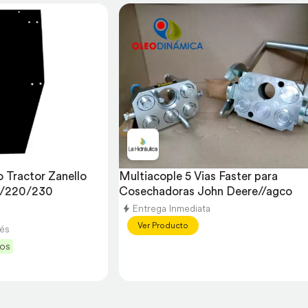
 Tractor Zanello 
Multiacople 5 Vias Faster para 
0/220/230
Cosechadoras John Deere//agco
Entrega Inmediata
Ver Producto
rés
dos