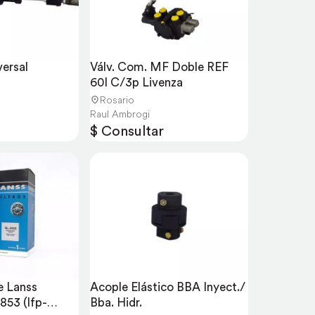
versal
Válv. Com. MF Doble REF 
60l C/3p Livenza
Rosario
Raul Ambrogi
$ Consultar
e Lanss 
Acople Elástico BBA Inyect./ 
53 (lfp-
Bba. Hidr.