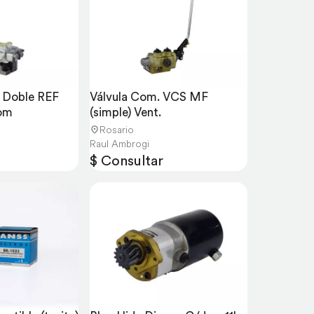
 Doble REF 
Válvula Com. VCS MF 
om
(simple) Vent.
Rosario
Raul Ambrogi
$ Consultar