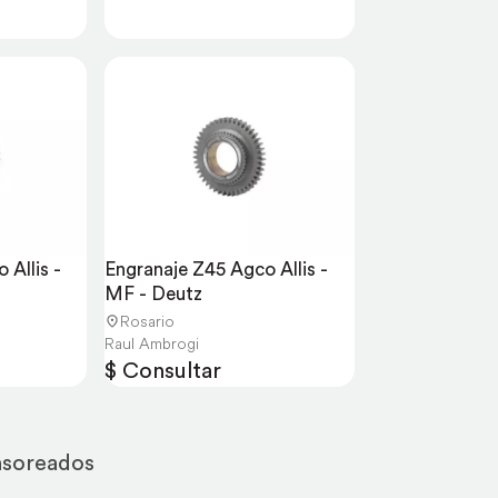
Allis - 
Engranaje Z45 Agco Allis - 
MF - Deutz
Rosario
Raul Ambrogi
$ Consultar
nsoreados