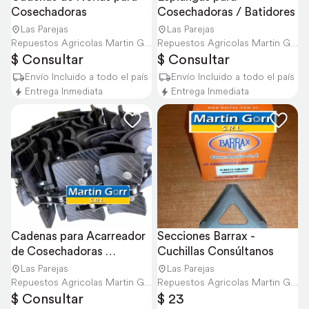
Cosechadoras
Cosechadoras / Batidores
Las Parejas
Las Parejas
Repuestos Agricolas Martin Gorr S.R.L.
Repuestos Agricolas Martin Gorr S.R.L.
$ Consultar
$ Consultar
Envío Incluido a todo el país
Envío Incluido a todo el país
Entrega Inmediata
Entrega Inmediata
Cadenas para Acarreador 
Secciones Barrax - 
de Cosechadoras 
Cuchillas Consúltanos
Consúltanos
Las Parejas
Las Parejas
Repuestos Agricolas Martin Gorr S.R.L.
Repuestos Agricolas Martin Gorr S.R.L.
$ Consultar
$ 23