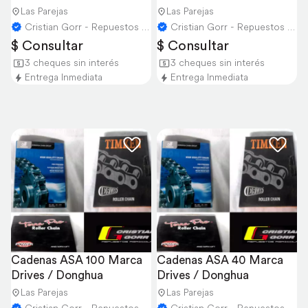
Cosechadora Newholland
Las Parejas
Las Parejas
Cristian Gorr - Repuestos Agricolas
Cristian Gorr - Repuestos Agricolas
$ Consultar
$ Consultar
3 cheques sin interés
3 cheques sin interés
Entrega Inmediata
Entrega Inmediata
Cadenas ASA 100 Marca 
Cadenas ASA 40 Marca 
Drives / Donghua
Drives / Donghua
Las Parejas
Las Parejas