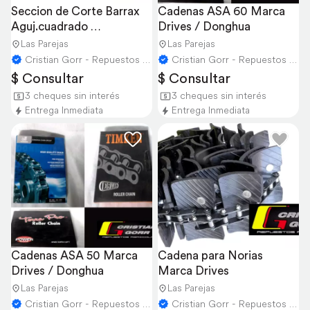
Seccion de Corte Barrax 
Cadenas ASA 60 Marca 
Aguj.cuadrado 
Drives / Donghua
Cosechadora Newholland
Las Parejas
Las Parejas
Cristian Gorr - Repuestos Agricolas
Cristian Gorr - Repuestos Agricolas
$ Consultar
$ Consultar
3 cheques sin interés
3 cheques sin interés
Entrega Inmediata
Entrega Inmediata
Cadenas ASA 50 Marca 
Cadena para Norias 
Drives / Donghua
Marca Drives
Las Parejas
Las Parejas
Cristian Gorr - Repuestos Agricolas
Cristian Gorr - Repuestos Agricolas