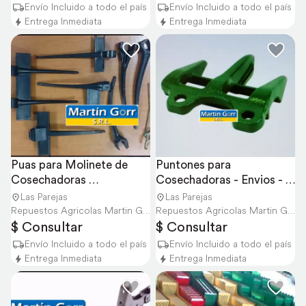
Envío Incluido a todo el país
Envío Incluido a todo el país
Entrega Inmediata
Entrega Inmediata
Puas para Molinete de 
Puntones para 
Cosechadoras 
Cosechadoras - Envios - 
Consúltanos
Mejor Precio
Las Parejas
Las Parejas
Repuestos Agricolas Martin Gorr S.R.L.
Repuestos Agricolas Martin Gorr S.R.L.
$ Consultar
$ Consultar
Envío Incluido a todo el país
Envío Incluido a todo el país
Entrega Inmediata
Entrega Inmediata