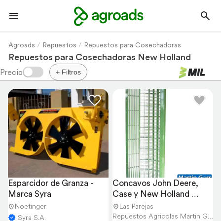
Agroads
Repuestos
Repuestos para Cosechadoras
Repuestos para Cosechadoras New Holland
+ Filtros
Esparcidor de Granza - 
Concavos John Deere, 
Marca Syra
Case y New Holland 
Consúltanos
Noetinger
Las Parejas
Repuestos Agricolas Martin Gorr S.R.L.
Syra S.A.