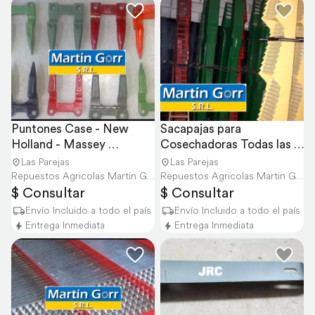
Puntones Case - New 
Sacapajas para 
Holland - Massey 
Cosechadoras Todas las 
Ferguson - John Deere -
Marcas Consúltanos
Las Parejas
Las Parejas
Repuestos Agricolas Martin Gorr S.R.L.
Repuestos Agricolas Martin Gorr S.R.L.
$ Consultar
$ Consultar
Envío Incluido a todo el país
Envío Incluido a todo el país
Entrega Inmediata
Entrega Inmediata