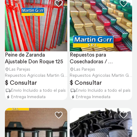
Peine de Zaranda 
Repuestos para 
Ajustable Don Roque 125
Cosechadoras / 
Consúltanos por Modelos
Las Parejas
Las Parejas
Repuestos Agricolas Martin Gorr S.R.L.
Repuestos Agricolas Martin Gorr S.R.L.
$ Consultar
$ Consultar
Envío Incluido a todo el país
Envío Incluido a todo el país
Entrega Inmediata
Entrega Inmediata