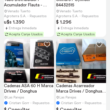
Acumulador Flauta - 
84432515
504373407
Venado Tuerto
Venado Tuerto
Agroterra S.A. - Repuestos
Agroterra S.A. - Repuestos
u$s 1.390
$ 1.296
Entrega Inmediata
Entrega Inmediata
Acepta Canje Usados
Acepta Canje Usados
Cadenas ASA 60 H Marca 
Cadenas Acarreador 
Drives / Donghua
Marca Drives / Donghua / 
Esmoca
Las Parejas
Las Parejas
Cristian Gorr - Repuestos Agricolas
Cristian Gorr - Repuestos Agricolas
$ Consultar
$ Consultar