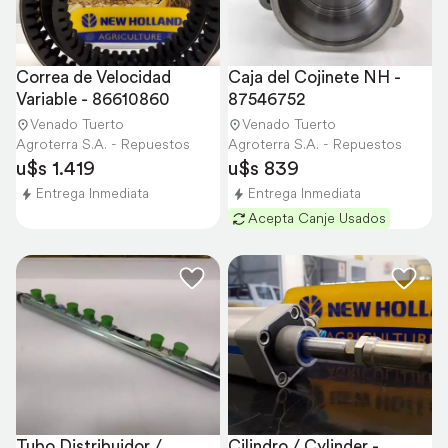
Correa de Velocidad 
Caja del Cojinete NH - 
Variable - 86610860
87546752
Venado Tuerto
Venado Tuerto
Agroterra S.A. - Repuestos
Agroterra S.A. - Repuestos
u$s 1.419
u$s 839
Entrega Inmediata
Entrega Inmediata
Acepta Canje Usados
Tubo Distribuidor / 
Cilindro / Cylinder - 