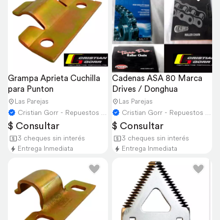
Grampa Aprieta Cuchilla 
Cadenas ASA 80 Marca 
para Punton
Drives / Donghua
Las Parejas
Las Parejas
Cristian Gorr - Repuestos Agricolas
Cristian Gorr - Repuestos Agricolas
$ Consultar
$ Consultar
3 cheques sin interés
3 cheques sin interés
Entrega Inmediata
Entrega Inmediata