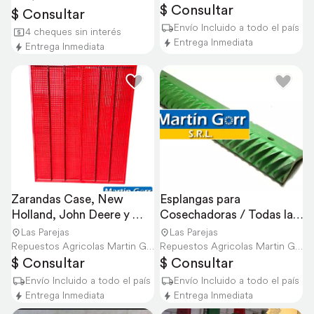
$ Consultar
$ Consultar
Envío Incluido a todo el país
4 cheques sin interés
Entrega Inmediata
Entrega Inmediata
Zarandas Case, New 
Esplangas para 
Holland, John Deere y 
Cosechadoras / Todas las 
MAS - Consúltanos
Marcas Consúltanos
Las Parejas
Las Parejas
Repuestos Agricolas Martin Gorr S.R.L.
Repuestos Agricolas Martin Gorr S.R.L.
$ Consultar
$ Consultar
Envío Incluido a todo el país
Envío Incluido a todo el país
Entrega Inmediata
Entrega Inmediata