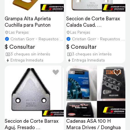
Grampa Alta Aprieta 
Seccion de Corte Barrax 
Cuchilla para Punton
Calada Cuad. 
Cosechadora Newholland
Las Parejas
Las Parejas
Cristian Gorr - Repuestos Agricolas
Cristian Gorr - Repuestos Agricolas
$ Consultar
$ Consultar
3 cheques sin interés
3 cheques sin interés
Entrega Inmediata
Entrega Inmediata
Seccion de Corte Barrax 
Cadenas ASA 100 H 
Aguj. Fresado 
Marca Drives / Donghua