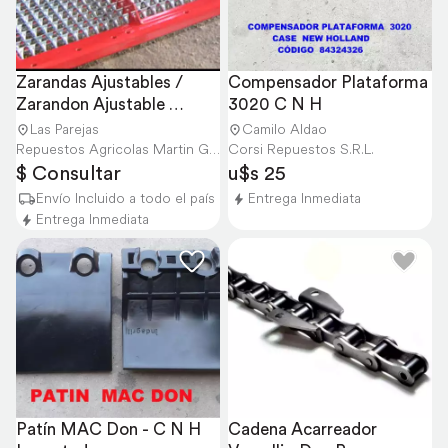
Zarandas Ajustables / 
Compensador Plataforma 
Zarandon Ajustable 
3020 C N H
Consúltanos
Las Parejas
Camilo Aldao
Repuestos Agricolas Martin Gorr S.R.L.
Corsi Repuestos S.R.L.
$ Consultar
u$s 25
Envío Incluido a todo el país
Entrega Inmediata
Entrega Inmediata
Patín MAC Don - C N H 
Cadena Acarreador 