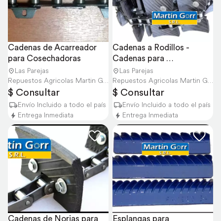
Cadenas de Acarreador 
Cadenas a Rodillos - 
para Cosechadoras
Cadenas para 
Cosechadoras
Las Parejas
Las Parejas
Repuestos Agricolas Martin Gorr S.R.L.
Repuestos Agricolas Martin Gorr S.R.L.
$ Consultar
$ Consultar
Envío Incluido a todo el país
Envío Incluido a todo el país
Entrega Inmediata
Entrega Inmediata
Cadenas de Norias para 
Esplangas para 