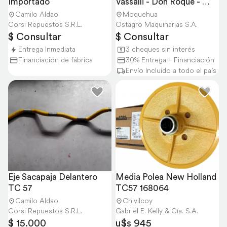
Importado
Vassalli - Don Roque - 
Casee - Jonh Deere
Camilo Aldao
Moquehua
Corsi Repuestos S.R.L.
Ostagro Maquinarias S.A.
$ Consultar
$ Consultar
Entrega Inmediata
3 cheques sin interés
Financiación de fábrica
30% Entrega + Financiación
Envío Incluido a todo el país
Eje Sacapaja Delantero 
Media Polea New Holland 
TC 57
TC57 168064
Camilo Aldao
Chivilcoy
Corsi Repuestos S.R.L.
Gabriel E. Kelly & Cía. S.A.
$ 15.000
u$s 945