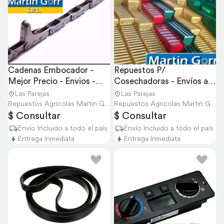
Cadenas Embocador - 
Repuestos P/ 
Mejor Precio - Envios -
Cosechadoras - Envíos a 
todos los Modelos
Todo el País Consulté
Las Parejas
Las Parejas
Repuestos Agricolas Martin Gorr S.R.L.
Repuestos Agricolas Martin Gorr S.R.L.
$ Consultar
$ Consultar
Envío Incluido a todo el país
Envío Incluido a todo el país
Entrega Inmediata
Entrega Inmediata