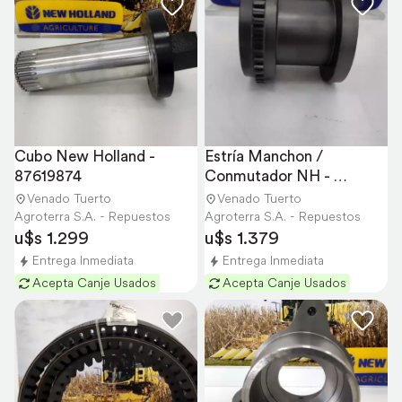
Cubo New Holland - 
Estría Manchon / 
87619874
Conmutador NH - 
87011639
Venado Tuerto
Venado Tuerto
Agroterra S.A. - Repuestos
Agroterra S.A. - Repuestos
u$s 1.299
u$s 1.379
Entrega Inmediata
Entrega Inmediata
Acepta Canje Usados
Acepta Canje Usados