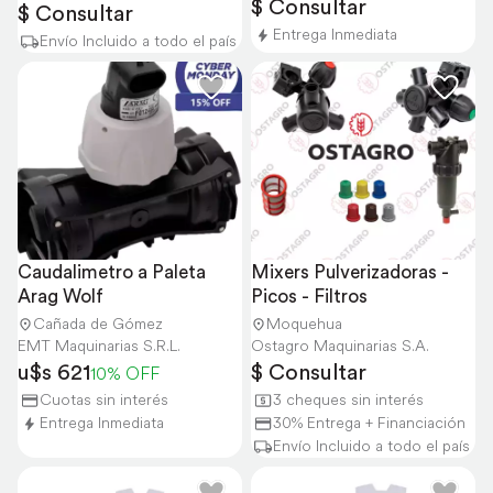
$ Consultar
$ Consultar
Entrega Inmediata
Envío Incluido a todo el país
Caudalimetro a Paleta 
Mixers Pulverizadoras - 
Arag Wolf
Picos - Filtros
Cañada de Gómez
Moquehua
EMT Maquinarias S.R.L.
Ostagro Maquinarias S.A.
u$s 621
$ Consultar
10% OFF
Cuotas sin interés
3 cheques sin interés
Entrega Inmediata
30% Entrega + Financiación
Envío Incluido a todo el país