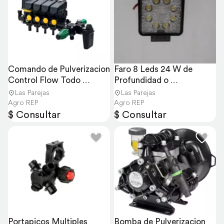
Comando de Pulverizacion 
Faro 8 Leds 24 W de 
Control Flow Todo 
Profundidad o 
Electrico
Desparrame
Las Parejas
Las Parejas
Agro REP
Agro REP
$ Consultar
$ Consultar
Portapicos Multiples 
Bomba de Pulverizacion 