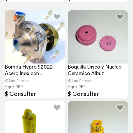
Bomba Hypro 92022 
Boquilla Disco y Nucleo 
Acero Inox con 
Ceramico Albuz
Electroiman
Las Parejas
Las Parejas
Agro REP
Agro REP
$ Consultar
$ Consultar