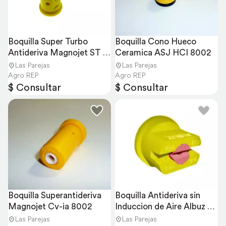
Boquilla Super Turbo 
Boquilla Cono Hueco 
Antideriva Magnojet ST 
Ceramica ASJ HCI 8002
IA
Las Parejas
Las Parejas
Agro REP
Agro REP
$ Consultar
$ Consultar
Boquilla Superantideriva 
Boquilla Antideriva sin 
Magnojet Cv-ia 8002
Induccion de Aire Albuz 
ADI 11002
Las Parejas
Las Parejas