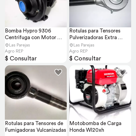
Bomba Hypro 9306 
Rotulas para Tensores 
Centrifuga con Motor 
Pulverizadoras Extra 
Hidraulico
Reforzadas
Las Parejas
Las Parejas
Agro REP
Agro REP
$ Consultar
$ Consultar
Rotulas para Tensores de 
Motobomba de Carga 
Fumigadoras Vulcanizadas
Honda Wl20xh