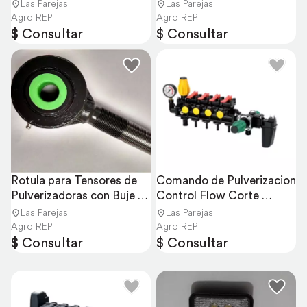
Las Parejas
Las Parejas
Agro REP
Agro REP
$ Consultar
$ Consultar
Rotula para Tensores de 
Comando de Pulverizacion 
Pulverizadoras con Buje de 
Control Flow Corte 
Grillon
Electrico
Las Parejas
Las Parejas
Agro REP
Agro REP
$ Consultar
$ Consultar