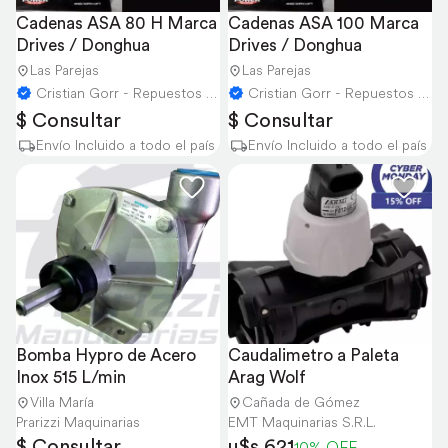
Cadenas ASA 80 H Marca 
Cadenas ASA 100 Marca 
Drives / Donghua
Drives / Donghua
Las Parejas
Las Parejas
Cristian Gorr - Repuestos Agricolas
Cristian Gorr - Repuestos Agricolas
$ Consultar
$ Consultar
Envío Incluido a todo el país
Envío Incluido a todo el país
Bomba Hypro de Acero 
Caudalimetro a Paleta 
Inox 515 L/min
Arag Wolf
Villa María
Cañada de Gómez
Prarizzi Maquinarias
EMT Maquinarias S.R.L.
$ Consultar
u$s 621
10% OFF