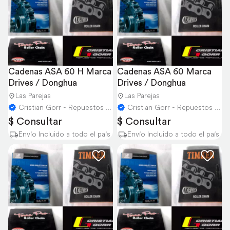
Cadenas ASA 60 H Marca 
Cadenas ASA 60 Marca 
Drives / Donghua
Drives / Donghua
Las Parejas
Las Parejas
Cristian Gorr - Repuestos Agricolas
Cristian Gorr - Repuestos Agricolas
$ Consultar
$ Consultar
Envío Incluido a todo el país
Envío Incluido a todo el país