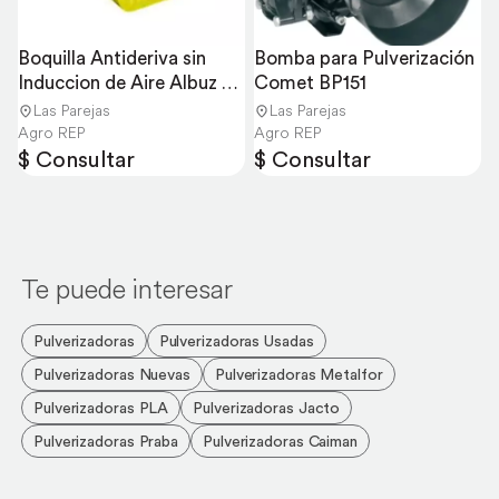
Boquilla Antideriva sin 
Bomba para Pulverización 
Induccion de Aire Albuz 
Comet BP151
ADI 11002
Las Parejas
Las Parejas
Agro REP
Agro REP
$ Consultar
$ Consultar
Te puede interesar
Pulverizadoras
Pulverizadoras Usadas
Pulverizadoras Nuevas
Pulverizadoras Metalfor
Pulverizadoras PLA
Pulverizadoras Jacto
Pulverizadoras Praba
Pulverizadoras Caiman