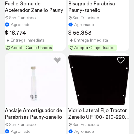
Fuelle Goma de 
Bisagra de Parabrisa 
Acelerador Zanello Pauny
Pauny-zanello
San Francisco
San Francisco
Agromade
Agromade
$ 18.774
$ 55.863
Entrega Inmediata
Entrega Inmediata
Acepta Canje Usados
Acepta Canje Usados
Anclaje Amortiguador de 
Vidrio Lateral Fijo Tractor 
Parabrisas Pauny-zanello
Zanello UP 100- 210-220-
230
San Francisco
San Francisco
Agromade
Agromade