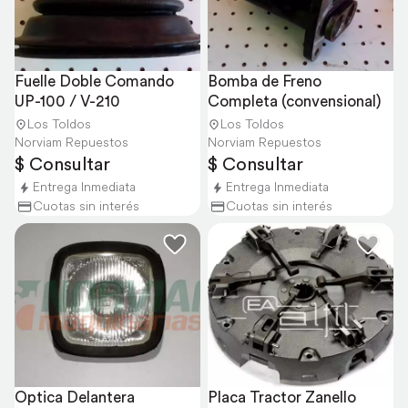
Fuelle Doble Comando 
Bomba de Freno 
UP-100 / V-210
Completa (convensional)
Los Toldos
Los Toldos
Norviam Repuestos
Norviam Repuestos
$ Consultar
$ Consultar
Entrega Inmediata
Entrega Inmediata
Cuotas sin interés
Cuotas sin interés
Optica Delantera 
Placa Tractor Zanello 