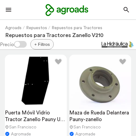
Agroads
Repuestos
Repuestos para Tractores
Repuestos para Tractores Zanello V210
+ Filtros
Puerta Móvil Vidrio 
Maza de Rueda Delantera 
Tractor Zanello Pauny UP-
Pauny-zanello
100/210/220/230
San Francisco
San Francisco
Agromade
Agromade