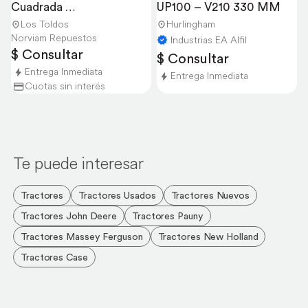
Cuadrada 
UP100 – V210 330 MM
UP100/V210/W22
Los Toldos
Hurlingham
Norviam Repuestos
Industrias EA Alfil
$ Consultar
$ Consultar
Entrega Inmediata
Entrega Inmediata
Cuotas sin interés
Te puede interesar
Tractores
Tractores Usados
Tractores Nuevos
Tractores John Deere
Tractores Pauny
Tractores Massey Ferguson
Tractores New Holland
Tractores Case