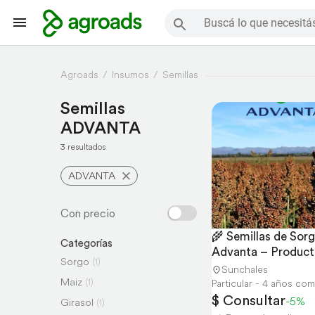
Agroads
Insumos
Semillas
Semillas
ADVANTA
3 resultados
ADVANTA
🌾 Semillas de Sorg
Categorías
Advanta – Producti
Sorgo
(1)
Garantizada
Sunchales
Maiz
(1)
Particular - 4 años co
$ Consultar
-5%
Girasol
(1)