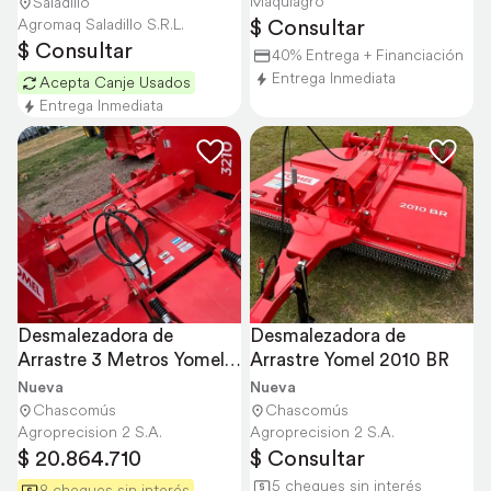
Maquiagro
Saladillo
$ Consultar
Agromaq Saladillo S.R.L.
$ Consultar
40% Entrega + Financiación
Entrega Inmediata
Acepta Canje Usados
Entrega Inmediata
Desmalezadora de 
Desmalezadora de 
Arrastre 3 Metros Yomel 
Arrastre Yomel 2010 BR
3210
Nueva
Nueva
Chascomús
Chascomús
Agroprecision 2 S.A.
Agroprecision 2 S.A.
$ 20.864.710
$ Consultar
5 cheques sin interés
8 cheques sin interés