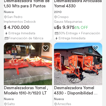
Desmalezadora Yomel de 
Desmalezadora Articulada 
1,50 Mts para 3 Puntos
Yomel 4330
Nueva
2010
San Pedro
Crespo
Implementos Debock
Gauss Maquinarias
$ 4.700.000
u$s 9.975
5% OFF
Entrega Inmediata
30% Entrega + Financiación
Financiación de fábrica
Entrega Inmediata
Desmalezadoras Yomel , 
Desmalezadora Yomel 
Modelo 1510-lt/1520 LT
4330 - Disponibilidad 
Inmediata
Nueva
Nueva
Salto
Arrecifes