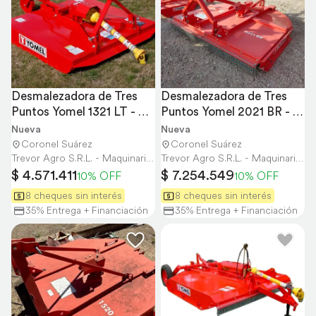
Desmalezadora de Tres 
Desmalezadora de Tres 
Puntos Yomel 1321 LT - 
Puntos Yomel 2021 BR - 
1,30 Mts
2,00 Mts
Nueva
Nueva
Coronel Suárez
Coronel Suárez
Trevor Agro S.R.L. - Maquinaria Agrícola y Vial
Trevor Agro S.R.L. - Maquinaria Agrícola y Vial
$ 4.571.411
$ 7.254.549
10% OFF
10% OFF
8 cheques sin interés
8 cheques sin interés
35% Entrega + Financiación
35% Entrega + Financiación