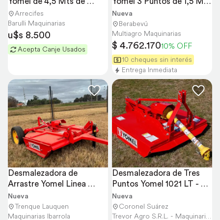
Yomel de 4,5 Mts de 
Yomel 3 Puntos de 1,5 Mts 
Labor
de Corte
Arrecifes
Nueva
Barulli Maquinarias
Berabevú
u$s 8.500
Multiagro Maquinarias
$ 4.762.170
10% OFF
Acepta Canje Usados
10 cheques sin interés
Entrega Inmediata
Desmalezadora de 
Desmalezadora de Tres 
Arrastre Yomel Linea 
Puntos Yomel 1021 LT - 
Reforzada BR
1,00 MT
Nueva
Nueva
Trenque Lauquen
Coronel Suárez
Maquinarias Ibarrola
Trevor Agro S.R.L. - Maquinaria Agrícola y Vial