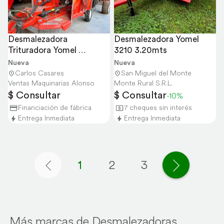
Desmalezadora 
Desmalezadora Yomel 
Trituradora Yomel 
3210 3.20mts
Articulada 4330
Nueva
Nueva
Carlos Casares
San Miguel del Monte
Ventas Maquinarias Alonso
Monte Rural S.R.L.
$ Consultar
$ Consultar
-10%
Financiación de fábrica
7 cheques sin interés
Entrega Inmediata
Entrega Inmediata
1
2
3
Página anterior
Página si
Más marcas de Desmalezadoras