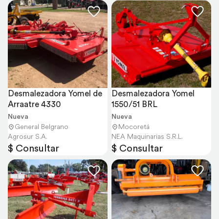
Desmalezadora Yomel de 
Desmalezadora Yomel 
Arraatre 4330
1550/51 BRL
Nueva
Nueva
General Belgrano
Mocoretá
Agrosur S.A.
NEA Maquinarias S.R.L.
$ Consultar
$ Consultar