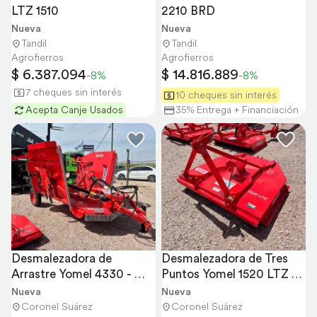
LTZ 1510
2210 BRD
Nueva
Nueva
Tandil
Tandil
Agrofierros
Agrofierros
$ 6.387.094
$ 14.816.889
-8%
-8%
7 cheques sin interés
10 cheques sin interés
Acepta Canje Usados
35% Entrega + Financiación
Desmalezadora de 
Desmalezadora de Tres 
Arrastre Yomel 4330 - 
Puntos Yomel 1520 LTZ - 
4,30 Mts
1,50 Mts
Nueva
Nueva
Coronel Suárez
Coronel Suárez