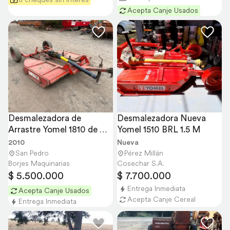
Acepta Canje Usados
Desmalezadora de 
Desmalezadora Nueva 
Arrastre Yomel 1810 de 
Yomel 1510 BRL 1.5 M
1,75 de Corte
2010
Nueva
San Pedro
Pérez Millán
Borjes Maquinarias
Cosechar S.A.
$ 5.500.000
$ 7.700.000
Entrega Inmediata
Acepta Canje Usados
Acepta Canje Cereal
Entrega Inmediata