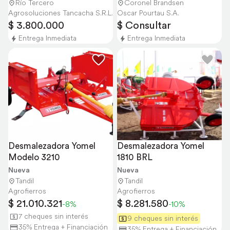
Río Tercero
Coronel Brandsen
Agrosoluciones Tancacha S.R.L.
Oscar Pourtau S.A.
$ 3.800.000
$ Consultar
Entrega Inmediata
Entrega Inmediata
Desmalezadora Yomel 
Desmalezadora Yomel 
Modelo 3210
1810 BRL
Nueva
Nueva
Tandil
Tandil
Agrofierros
Agrofierros
$ 21.010.321
$ 8.281.580
-8%
-10%
7 cheques sin interés
9 cheques sin interés
35% Entrega + Financiación
35% Entrega + Financiación