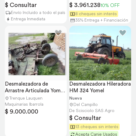
$ Consultar
$ 3.961.238
10% OFF
Envío Incluido a todo el país
8 cheques sin interés
Entrega Inmediata
35% Entrega + Financiación
Desmalezadora de 
Desmalezadora Hileradora 
Arrastre Articulada Yomel 
HM 324 Yomel
4310 Usada
Trenque Lauquen
Nueva
Maquinarias Ibarrola
Del Campillo
$ 9.000.000
De Scisciolo SAS Agro
$ Consultar
13 cheques sin interés
Acepta Canje Usados