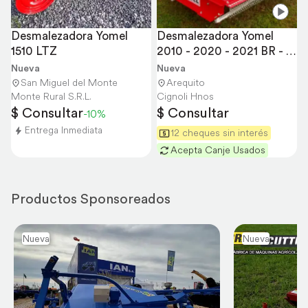
Desmalezadora Yomel 
Desmalezadora Yomel 
1510 LTZ
2010 - 2020 - 2021 BR - 
2,06 Metros
Nueva
Nueva
San Miguel del Monte
Arequito
Monte Rural S.R.L.
Cignoli Hnos
$ Consultar
$ Consultar
-10%
Entrega Inmediata
12 cheques sin interés
Acepta Canje Usados
Productos Sponsoreados
Nueva
Nueva