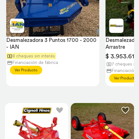
Desmalezadora 3 Puntos 1700 - 2000 
Desmalezadora
- IAN
Arrastre
$ 3.953.612
8 cheques sin interés
Financiación de fábrica
7 cheques sin
Ver Producto
Financiación 
Ver Producto