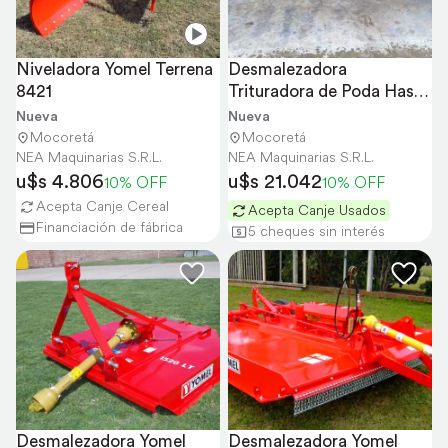
Niveladora Yomel Terrena 
Desmalezadora 
8421
Trituradora de Poda Hasta 
80 MM Falc
Nueva
Nueva
Mocoretá
Mocoretá
NEA Maquinarias S.R.L.
NEA Maquinarias S.R.L.
u$s 4.806
u$s 21.042
10% OFF
10% OFF
Acepta Canje Cereal
Acepta Canje Usados
Financiación de fábrica
5 cheques sin interés
Desmalezadora Yomel 
Desmalezadora Yomel 