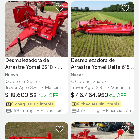
Desmalezadora de 
Desmalezadora de 
Arrastre Yomel 3210 - 
Arrastre Yomel Delta 6150 
3,20 Mts
- 6,10 Mts
Nueva
Nueva
Coronel Suárez
Coronel Suárez
Trevor Agro S.R.L. - Maquinaria Agrícola y Vial
Trevor Agro S.R.L. - Maquinaria Agrícola y Vial
$ 18.600.521
$ 46.464.950
10% OFF
8% OFF
8 cheques sin interés
8 cheques sin interés
35% Entrega + Financiación
35% Entrega + Financiación