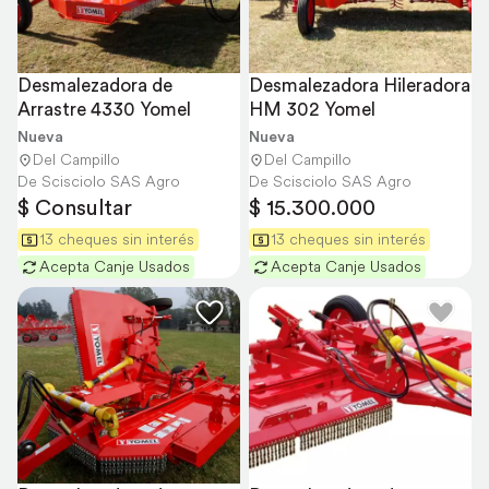
Desmalezadora de 
Desmalezadora Hileradora 
Arrastre 4330 Yomel
HM 302 Yomel
Nueva
Nueva
Del Campillo
Del Campillo
De Scisciolo SAS Agro
De Scisciolo SAS Agro
$ Consultar
$ 15.300.000
13 cheques sin interés
13 cheques sin interés
Acepta Canje Usados
Acepta Canje Usados