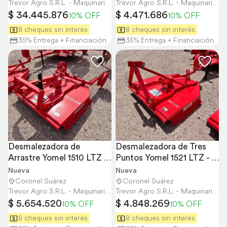
Trevor Agro S.R.L. - Maquinaria Agrícola y Vial
Trevor Agro S.R.L. - Maquinaria Agrícola y Vial
$ 34.445.876
$ 4.471.686
10% OFF
10% OFF
8 cheques sin interés
8 cheques sin interés
35% Entrega + Financiación
35% Entrega + Financiación
Desmalezadora de 
Desmalezadora de Tres 
Arrastre Yomel 1510 LTZ - 
Puntos Yomel 1521 LTZ - 
1,50 Mts
1,50 Mts
Nueva
Nueva
Coronel Suárez
Coronel Suárez
Trevor Agro S.R.L. - Maquinaria Agrícola y Vial
Trevor Agro S.R.L. - Maquinaria Agrícola y Vial
$ 5.654.520
$ 4.848.269
10% OFF
10% OFF
8 cheques sin interés
8 cheques sin interés