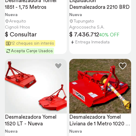
Desmalezadora Yomel 
Liquidacion 
1851 - 1,75 Metros
Desmalezadora 2210 BRD
Nueva
Nueva
Arequito
Tupungato
Cignoli Hnos
Agrocosecha S.A.
$ Consultar
$ 7.436.712
40% OFF
Entrega Inmediata
12 cheques sin interés
Acepta Canje Usados
Desmalezadora Yomel 
Desmalezadora Yomel 
1520 LT - Nueva
Liviana de 1 Metro 1020 / 
21 LT
Nueva
Nueva