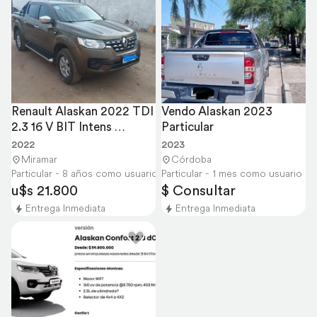
Renault Alaskan 2022 TDI 
Vendo Alaskan 2023 
2.3 16 V BIT Intens 
Particular
110.000 km
2022
2023
Miramar
Córdoba
Particular - 8 años como usuario
Particular - 1 mes como usuario
u$s 21.800
$ Consultar
Entrega Inmediata
Entrega Inmediata