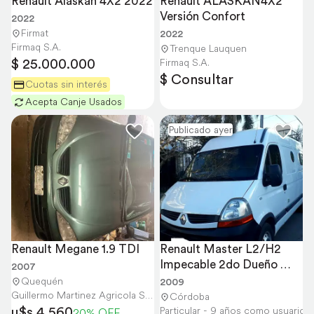
Renault Alaskan 4X2 2022
Renault ALASKAN4X2 
Versión Confort
2022
Firmat
2022
Firmaq S.A.
Trenque Lauquen
$ 25.000.000
Firmaq S.A.
$ Consultar
Cuotas sin interés
Acepta Canje Usados
Publicado ayer
Renault Megane 1.9 TDI
Renault Master L2/H2 
Impecable 2do Dueño 
2007
Motorhome o Furgon
Quequén
2009
Guillermo Martinez Agricola S.A.
Córdoba
u$s 4.560
Particular - 9 años como usuario
20% OFF