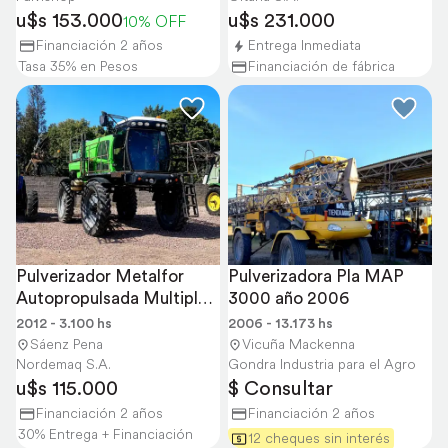
u$s 153.000
u$s 231.000
10% OFF
Financiación 2 años
Entrega Inmediata
Tasa 35% en Pesos
Financiación de fábrica
Pulverizador Metalfor 
Pulverizadora Pla MAP 
Autopropulsada Multiple 
3000 año 2006
3200
2012 - 3.100 hs
2006 - 13.173 hs
Sáenz Pena
Vicuña Mackenna
Nordemaq S.A.
Gondra Industria para el Agro
u$s 115.000
$ Consultar
Financiación 2 años
Financiación 2 años
30% Entrega + Financiación
12 cheques sin interés