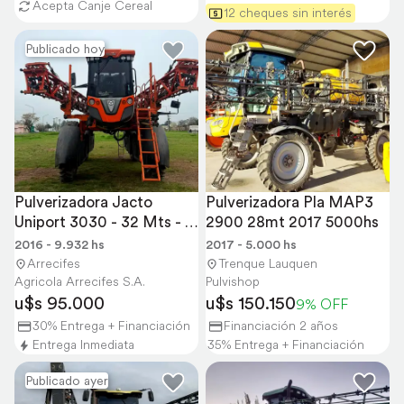
Acepta Canje Cereal
12 cheques sin interés
Publicado hoy
Pulverizadora Jacto 
Pulverizadora Pla MAP3 
Uniport 3030 - 32 Mts - 
2900 28mt 2017 5000hs
Corte Pico a PIC
2016 - 9.932 hs
2017 - 5.000 hs
Arrecifes
Trenque Lauquen
Agricola Arrecifes S.A.
Pulvishop
u$s 95.000
u$s 150.150
9% OFF
30% Entrega + Financiación
Financiación 2 años
Entrega Inmediata
35% Entrega + Financiación
Publicado ayer