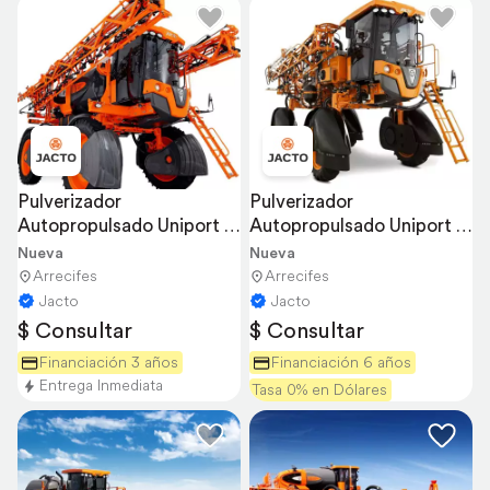
Pulverizador 
Pulverizador 
Autopropulsado Uniport 
Autopropulsado Uniport 
3030
2530
Nueva
Nueva
Arrecifes
Arrecifes
Jacto
Jacto
$ Consultar
$ Consultar
Financiación 3 años
Financiación 6 años
Entrega Inmediata
Tasa 0% en Dólares