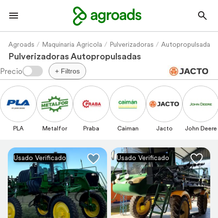
Agroads
Maquinaria Agricola
Pulverizadoras
Autopropulsadas
Pulverizadoras Autopropulsadas
+ Filtros
PLA
Metalfor
Praba
Caiman
Jacto
John Deere
Usado Verificado
Usado Verificado