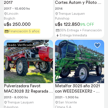
2017
Cortes Autom y Piloto 
Autom Trimble
2017 - 10.600 hs
2014
Lincoln
Trenque Lauquen
Boglich
Pulvishop
u$s 250.000
u$s 122.850
9% OFF
35% Entrega + Financiación
Financiación 5 años
Entrega Inmediata
Usado Verificado
Pulverizadora Favot 
Metalfor 3025 año 2021 
MAC3028 32 Reparada 
con WEEDSEEKER2 - 
Integral-mira Bien
Valor sin Usado
2013 - 8.000 hs
2021 - 1.900 hs
Trenque Lauquen
San Vicente
Pulvishop
Oitana S.A.