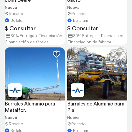
John Deere
Jacto
Nueva
Nueva
Rosario
Rosario
Botalum
Botalum
$ Consultar
$ Consultar
30% Entrega + Financiación
30% Entrega + Financiación
Financiación de fábrica
Financiación de fábrica
Barrales Aluminio para 
Barrales de Aluminio para 
Metalfor.
Pla
Nueva
Nueva
Rosario
Rosario
Botalum
Botalum