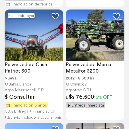
Financiación de fábrica
Publicado ayer
Pulverizadora Case 
Pulverizadora Marca 
Patriot 300
Metalfor 3200
Nueva
2012 - 8.500 hs
Bahía Blanca
Chivilcoy
Agro Mazzuchelli S.R.L.
Agrotrac S.R.L.
$ Consultar
u$s 76.500
15% OFF
Financiación 5 años
Entrega Inmediata
50% Entrega + Financiación
Envío Incluido a todo el país