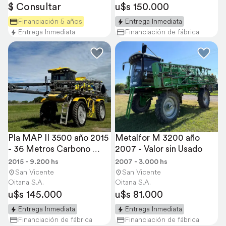
$ Consultar
u$s 150.000
Financiación 5 años
Entrega Inmediata
Entrega Inmediata
Financiación de fábrica
Pla MAP II 3500 año 2015 
Metalfor M 3200 año 
- 36 Metros Carbono 
2007 - Valor sin Usado
Valor sin Usado
2015 - 9.200 hs
2007 - 3.000 hs
San Vicente
San Vicente
Oitana S.A.
Oitana S.A.
u$s 145.000
u$s 81.000
Entrega Inmediata
Entrega Inmediata
Financiación de fábrica
Financiación de fábrica