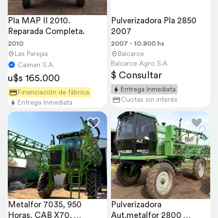
Pla MAP II 2010. 
Pulverizadora Pla 2850 
Reparada Completa.
2007
2010
2007 - 10.800 hs
Las Parejas
Balcarce
Balcarce Agro S.A.
Caiman S.A.
$ Consultar
u$s 165.000
Entrega Inmediata
Financiación de fábrica
Cuotas sin interés
Entrega Inmediata
Metalfor 7035, 950 
Pulverizadora 
Horas, CAB X70, 
Aut.metalfor 2800 