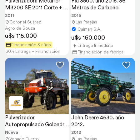
Pulverizadora Metalfor 
Pla 3500. año 2015. 36 
M3200 SE 2011 Corte + 
Metros de Carbono.
Piloto
2011
2015
Coronel Suárez
Las Parejas
Agro de Souza
Caiman S.A.
u$s 115.000
u$s 160.000
Financiación 3 años
Entrega Inmediata
30% Entrega + Financiación
Financiación de fábrica
Pulverizador 
John Deere 4630. año 
Autopropulsado Golondrin 
2012.
GTI 35-26
Nueva
2012
Venado Tuerto
Las Parejas