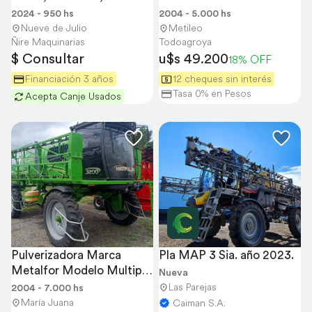
Cummins, Trimble 11 
Aut.bot.24mt Deutz 
2024 - 950 hs
2004 - 5.000 hs
Corte
120hp
Nueve de Julio
Metileo
Ñire Maquinarias
Todoagroya
$ Consultar
u$s 49.200
18% OFF
Financiación 3 años
12 cheques sin interés
Tasa 0% en Pesos
Acepta Canje Usados
Pulverizadora Marca 
Pla MAP 3 Sia. año 2023.
Metalfor Modelo Multiple 
Nueva
3200
Las Parejas
2004 - 7.000 hs
María Juana
Caiman S.A.