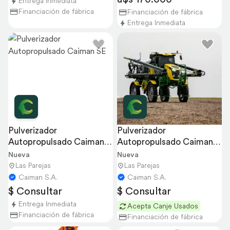
Entrega Inmediata
Financiación de fábrica
Financiación de fábrica
Entrega Inmediata
Pulverizador 
Pulverizador 
Autopropulsado Caiman 
Autopropulsado Caiman 
SE
SP
Nueva
Nueva
Las Parejas
Las Parejas
Caiman S.A.
Caiman S.A.
$ Consultar
$ Consultar
Entrega Inmediata
Acepta Canje Usados
Financiación de fábrica
Financiación de fábrica