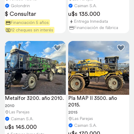
Golondrin
Caiman S.A.
$ Consultar
u$s 135.000
Entrega Inmediata
Financiación 5 años
Financiación de fábrica
12 cheques sin interés
Metalfor 3200. año 2010.
Pla MAP II 3500. año 
2015.
2010
Las Parejas
2015
Las Parejas
Caiman S.A.
Caiman S.A.
u$s 145.000
u$s 170.000