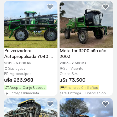
Pulverizadora 
Metalfor 3200 año año 
Autopropulsada 7040 
2003
Metalfor -2019 -barra 
2019 - 6.000 hs
2003 - 7.500 hs
40m
Gualeguay
San Vicente
ER Agroequipos
Oitana S.A.
u$s 266.968
u$s 73.500
Acepta Canje Usados
Financiación 3 años
Entrega Inmediata
50% Entrega + Financiación