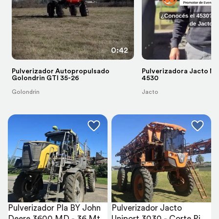
0:42
Pulverizador Autopropulsado
Pulverizadora Jacto M
Golondrin GTI 35-26
4530
Golondrin
Jacto
Pulverizador Pla BY John 
Pulverizador Jacto 
Deere 3600 MD - 36 Mts 
Uniport 3030 - Corte Pico 