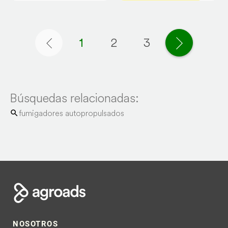
1
2
3
Página anterior
Página si
Búsquedas relacionadas:
fumigadores autopropulsados
NOSOTROS