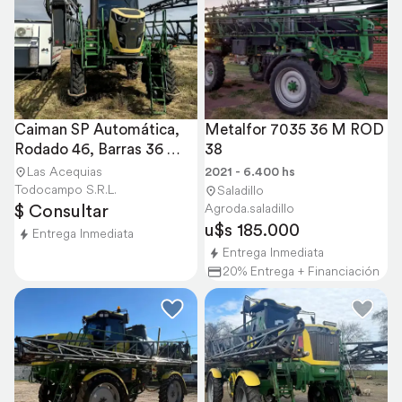
Caiman SP Automática, 
Metalfor 7035 36 M ROD 
Rodado 46, Barras 36 
38
MTS,3800 Lts
Las Acequias
2021 - 6.400 hs
Todocampo S.R.L.
Saladillo
$ Consultar
Agroda.saladillo
u$s 185.000
Entrega Inmediata
Entrega Inmediata
20% Entrega + Financiación