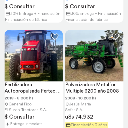
$ Consultar
$ Consultar
30% Entrega + Financiación
30% Entrega + Financiación
Financiación de fábrica
Financiación de fábrica
Fertilizadora 
Pulverizadora Metalfor 
Autopropulsada Fertec 
Multiple 3200 año 2008
618 – año 2018
2018 - 6.000 hs
2008 - 10.200 hs
General Pico
Jesús María
El Surco Tractores S.A.
Sefar S.A.
$ Consultar
u$s 74.932
Entrega Inmediata
Financiación 3 años