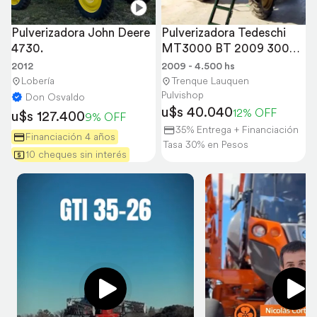
Pulverizadora John Deere 
Pulverizadora Tedeschi 
4730.
MT3000 BT 2009 3000lt 
25mt
2012
2009 - 4.500 hs
Lobería
Trenque Lauquen
Pulvishop
Don Osvaldo
u$s 40.040
12% OFF
u$s 127.400
9% OFF
35% Entrega + Financiación
Financiación 4 años
Tasa 30% en Pesos
10 cheques sin interés