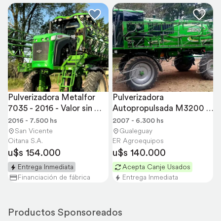
Pulverizadora Metalfor 
Pulverizadora 
7035 - 2016 - Valor sin 
Autopropulsada M3200 
Usado
Metalfor - 2007 - 30 M
2016 - 7.500 hs
2007 - 6.300 hs
San Vicente
Gualeguay
Oitana S.A.
ER Agroequipos
u$s 154.000
u$s 140.000
Entrega Inmediata
Acepta Canje Usados
Financiación de fábrica
Entrega Inmediata
Productos Sponsoreados