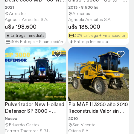
- año 2021
a Pico - 32 Mts
2021
2013 - 8.600 hs
Arrecifes
Arrecifes
Agricola Arrecifes S.A.
Agricola Arrecifes S.A.
u$s 198.500
u$s 135.000
Entrega Inmediata
30% Entrega + Financiación
30% Entrega + Financiación
Entrega Inmediata
Pulverizador New Holland 
Pla MAP II 3250 año 2010 
Defensor SP 3000 - 
Reconstruida Valor sin 
Nueva
Usado
Nueva
2010
Eduardo Castex
San Vicente
Ferrero Tractores S.R.L.
Oitana S.A.