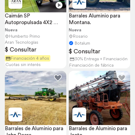
Caimán SP 
Barrales Aluminio para 
Autopropulsada 4X2 
Montana.
Configurable
Nueva
Nueva
Humberto Primo
Rosario
Aran Tecnologías
Botalum
$ Consultar
$ Consultar
Financiación 4 años
30% Entrega + Financiación
Cuotas sin interés
Financiación de fábrica
Barrales de Aluminio para 
Barrales de Aluminio para 