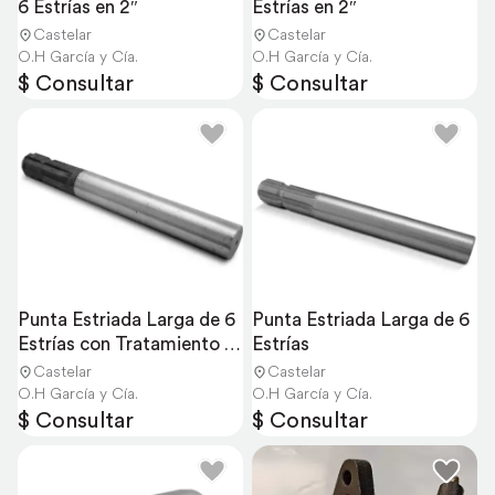
6 Estrías en 2″
Estrías en 2″
Castelar
Castelar
O.H García y Cía.
O.H García y Cía.
$ Consultar
$ Consultar
Punta Estriada Larga de 6 
Punta Estriada Larga de 6 
Estrías con Tratamiento 
Estrías
Térmico
Castelar
Castelar
O.H García y Cía.
O.H García y Cía.
$ Consultar
$ Consultar