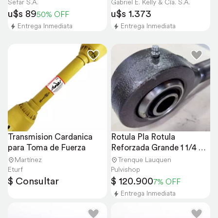
Sefar S.A.
Gabriel E. Kelly & Cía. S.A.
u$s 89
u$s 1.373
50% OFF
Entrega Inmediata
Entrega Inmediata
Transmision Cardanica 
Rotula Pla Rotula 
para Toma de Fuerza
Reforzada Grande 1 1/4 
Buje Intercambiable
Martínez
Trenque Lauquen
Eturf
Pulvishop
$ Consultar
$ 120.900
7% OFF
Entrega Inmediata