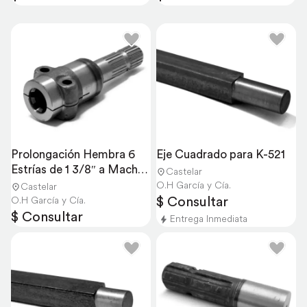
Prolongación Hembra 6 
Eje Cuadrado para K-521
Estrías de 1 3/8″ a Macho 
Castelar
21 Estrias
O.H García y Cía.
Castelar
$ Consultar
O.H García y Cía.
$ Consultar
Entrega Inmediata