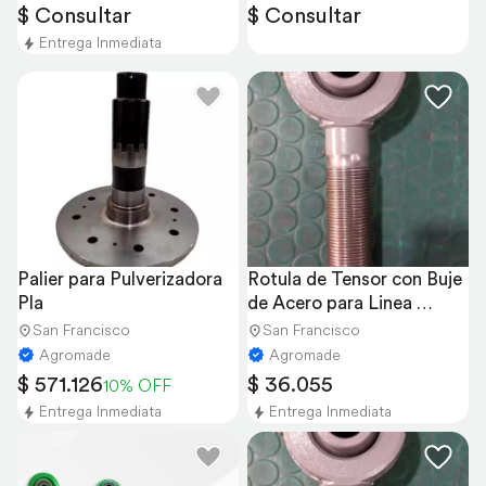
$ Consultar
$ Consultar
Entrega Inmediata
Palier para Pulverizadora 
Rotula de Tensor con Buje 
Pla
de Acero para Linea 
Metalfor
San Francisco
San Francisco
Agromade
Agromade
$ 571.126
$ 36.055
10% OFF
Entrega Inmediata
Entrega Inmediata