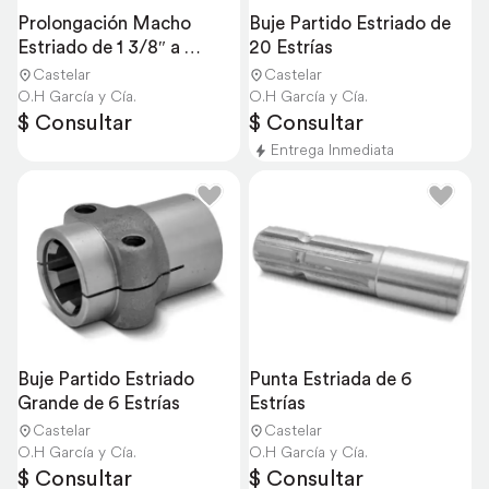
Prolongación Macho 
Buje Partido Estriado de 
Estriado de 1 3/8″ a 
20 Estrías
Hembra de 6 Estrías
Castelar
Castelar
O.H García y Cía.
O.H García y Cía.
$ Consultar
$ Consultar
Entrega Inmediata
Buje Partido Estriado 
Punta Estriada de 6 
Grande de 6 Estrías
Estrías
Castelar
Castelar
O.H García y Cía.
O.H García y Cía.
$ Consultar
$ Consultar