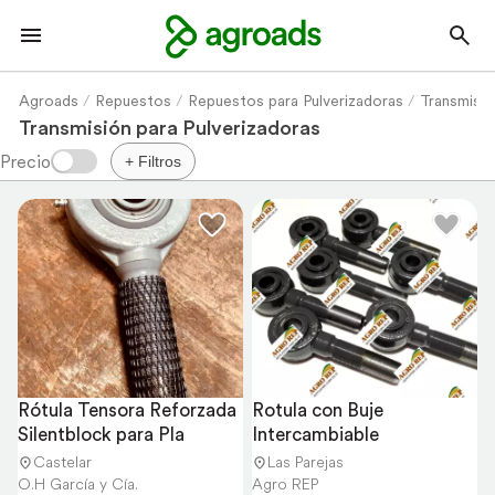
Agroads
Repuestos
Repuestos para Pulverizadoras
Transmisió
Transmisión para Pulverizadoras
+ Filtros
Rótula Tensora Reforzada 
Rotula con Buje 
Silentblock para Pla
Intercambiable
Castelar
Las Parejas
O.H García y Cía.
Agro REP