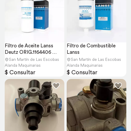
Filtro de Aceite Lanss 
Filtro de Combustible 
Deutz ORIG.1164406 
Lanss
4305722
San Martín de Las Escobas
San Martín de Las Escobas
Alanda Maquinarias
Alanda Maquinarias
$ Consultar
$ Consultar