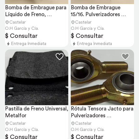
Bomba de Embrague para 
Bomba de Embrague 
Líquido de Freno, 
15/16. Pulverizadores 
Metalfor
Metalfor
Castelar
Castelar
O.H García y Cía.
O.H García y Cía.
$ Consultar
$ Consultar
Entrega Inmediata
Entrega Inmediata
Pastilla de Freno Universal, 
Rótula Tensora Jacto para 
Metalfor
Pulverizadores 
Autopropulsados
Castelar
Castelar
O.H García y Cía.
O.H García y Cía.
$ Consultar
$ Consultar