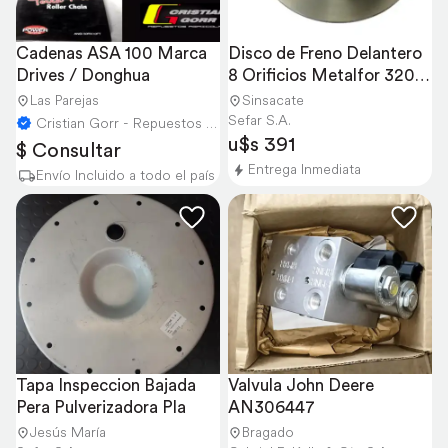
Cadenas ASA 100 Marca 
Disco de Freno Delantero 
Drives / Donghua
8 Orificios Metalfor 3200 
- 7035
Las Parejas
Sinsacate
Sefar S.A.
Cristian Gorr - Repuestos Agricolas
u$s 391
$ Consultar
Entrega Inmediata
Envío Incluido a todo el país
Tapa Inspeccion Bajada 
Valvula John Deere 
Pera Pulverizadora Pla
AN306447
Jesús María
Bragado