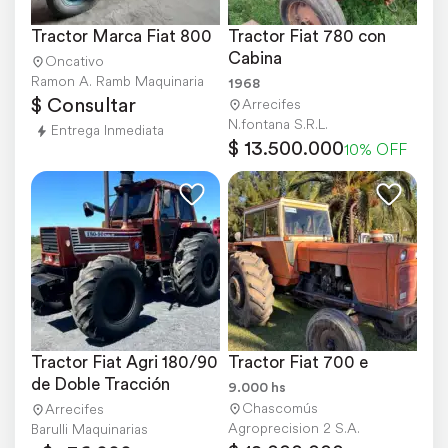
Tractor Marca Fiat 800
Tractor Fiat 780 con 
Cabina
Oncativo
Ramon A. Ramb Maquinaria
1968
$ Consultar
Arrecifes
N.fontana S.R.L.
Entrega Inmediata
$ 13.500.000
10% OFF
Tractor Fiat Agri 180/90 
Tractor Fiat 700 e
de Doble Tracción
9.000 hs
Chascomús
Arrecifes
Agroprecision 2 S.A.
Barulli Maquinarias