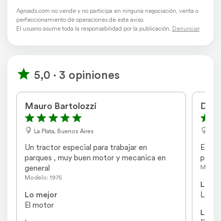
Agroads.com no vende y no participa en ninguna negociación, venta o
perfeccionamiento de operaciones de este aviso.
El usuario asume toda la responsabilidad por la publicación.
Denunciar
5,0 · 3 opiniones
Mauro Bartolozzi
Dieg
La Plata, Buenos Aires
Sala
Un tractor especial para trabajar en 
Es un 
parques , muy buen motor y mecanica en 
para 
general
Modelo
Modelo: 1975
Lo me
Lo mejor
Levant
El motor
Lo pe