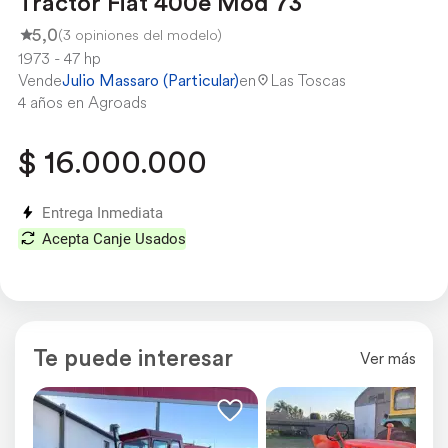
Tractor Fiat 400e Mod 73
5,0
(3 opiniones del modelo)
1973
47 hp
Vende
Julio Massaro (Particular)
en
Las Toscas
4 años en Agroads
$ 16.000.000
Entrega Inmediata
Acepta Canje Usados
Te puede interesar
Bajo
Medio
Alto
Ver más