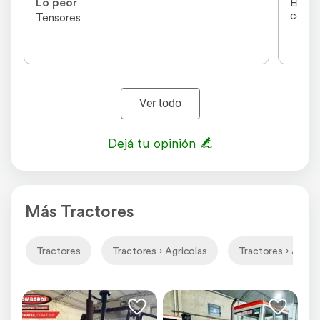
Lo peor
El cha
const
Tensores
Ver todo
Dejá tu opinión
Más Tractores
Tractores
Tractores › Agricolas
Tractores › Agrico