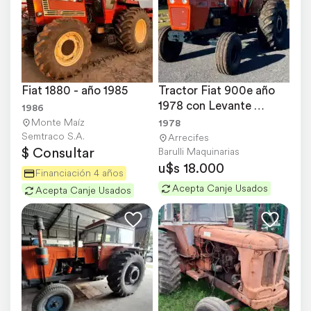
Fiat 1880 - año 1985
Tractor Fiat 900e año 
1978 con Levante 
1986
Hidráulico
Monte Maíz
1978
Semtraco S.A.
Arrecifes
$ Consultar
Barulli Maquinarias
u$s 18.000
Financiación 4 años
Acepta Canje Usados
Acepta Canje Usados