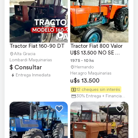
Tractor Fiat 160-90 DT
Tractor Fiat 800 Valor 
U$S 13.500 NO SE 
Alta Gracia
Reciben Usados
Lombardi Maquinarias
1975 - 10 hs
$ Consultar
Hernando
Her.agro Maquinarias
Entrega Inmediata
u$s 13.500
12 cheques sin interés
30% Entrega + Financiación