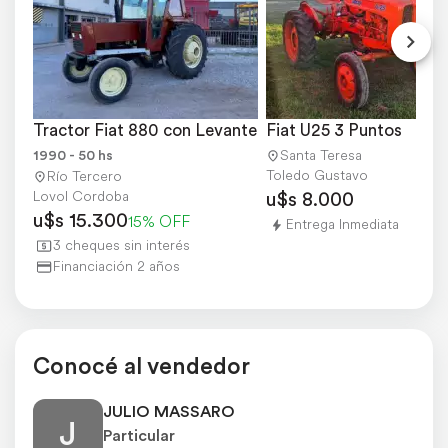
CHEQUEÁ PRECIOS
Tractor Fiat 880 con Levante
Fiat U25 3 Puntos
1990 - 50 hs
Santa Teresa
Toledo Gustavo
Río Tercero
u$s 8.000
Lovol Cordoba
u$s 15.300
15% OFF
Entrega Inmediata
3 cheques sin interés
Financiación 2 años
Conocé al vendedor
JULIO MASSARO
J
Particular