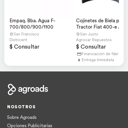
Empaq. Bba. Agua F-
Cojinetes de Biela para 
700/800/900/1100
Tractor Fiat 400-e / 500
600-e
San Francisco
San Justo
Districent
Agrocar Repuestos
$ Consultar
$ Consultar
Financiación de fábrica
Entrega Inmediata
NOSOTROS
Sobre Agroads
Opciones Publicitarias