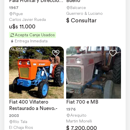
Pala Frontal y Direccion 
Bueno
Hidraulica
1967
Balcarce
Guerrero & Luciano
Pigue
$ Consultar
Carlos Javier Rueda
u$s 11.000
Acepta Canje Usados
Entrega Inmediata
Fiat 400 Viñatero 
Fiat 700 e MB
Restaurado a Nuevo.-
1976
Arequito
2003
Martin Morelli
Río Tala
$ 7.200.000
El Chaja Rios