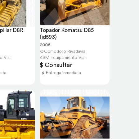
illar D8R 
Topador Komatsu D85 
(id593)
2006
Comodoro Rivadavia
 Vial
KSM Equipamiento Vial
$ Consultar
iata
Entrega Inmediata