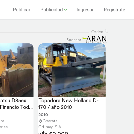
Publicar
Publicidad
Ingresar
Registrate
Orden
Sponsor
atsu D85ex 
Topadora New Holland D-
Financio Todo 
170 / año 2010
2010
ra
Charata
rias
Cri-mag S.A.