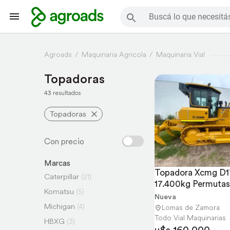
Agroads
Maquinaria Agricola
Maquinaria Vial
Topadoras
43 resultados
Topadoras
Marcas
Topadora Xcmg D1
Caterpillar
(21)
17.400kg Permutas 
Komatsu
(5)
Cheques Todo Vial
Nueva
Michigan
(4)
Lomas de Zamora
Todo Vial Maquinarias
HBXG
(3)