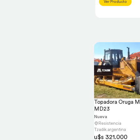
Ver Producto
Topadora Oruga Mi
MD23
Nueva
Resistencia
Tzadik.argentina
u$s 321.000