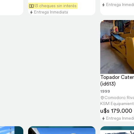
Entrega Inmed
13 cheques sin interés
Entrega Inmediata
Topador Caterp
(id613)
1999
Comodoro Riva
KSM Equipamiento
u$s 179.000
Entrega Inmed