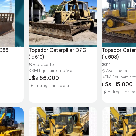
D85 
Topador Caterpillar D7G 
Topador Caterp
(id610)
(id608)
Río Cuarto
2011
KSM Equipamiento Vial
Avellaneda
u$s 65.000
KSM Equipamiento
u$s 115.000
Entrega Inmediata
Entrega Inmed