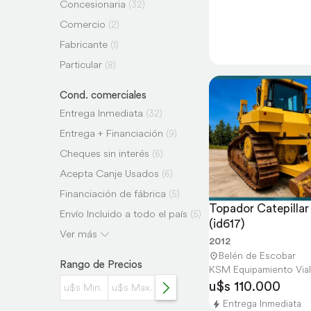
Concesionaria
(32)
Comercio
(2)
Fabricante
(1)
Particular
(8)
Cond. comerciales
Entrega Inmediata
(32)
Entrega + Financiación
(9)
Cheques sin interés
(6)
Acepta Canje Usados
(6)
Financiación de fábrica
(5)
Topador Catepillar
Envío Incluido a todo el país
(5)
(id617)
Cuotas sin interés
Ver más
(4)
2012
Financiación años
(2)
Belén de Escobar
Rango de Precios
KSM Equipamiento Vial
Tasa en Dólares
(2)
u$s 110.000
Canje Cereal
(1)
Entrega Inmediata