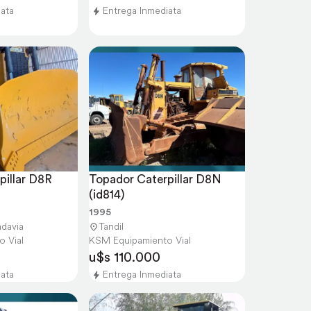
iata
Entrega Inmediata
illar D8R 
Topador Caterpillar D8N 
(id814)
1995
davia
Tandil
 Vial
KSM Equipamiento Vial
u$s 110.000
iata
Entrega Inmediata