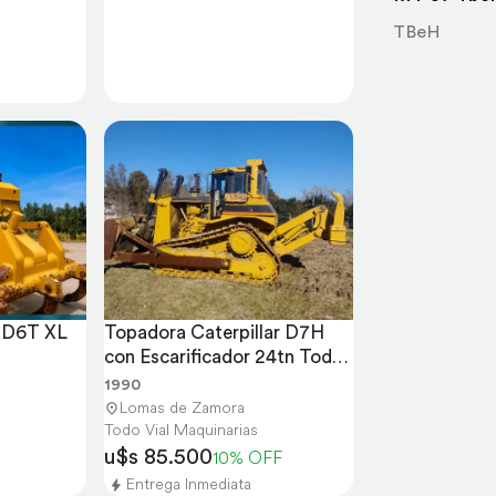
TBeH
 D6T XL 
Topadora Caterpillar D7H 
con Escarificador 24tn Todo 
Vial
1990
Lomas de Zamora
Todo Vial Maquinarias
u$s 85.500
10% OFF
Entrega Inmediata