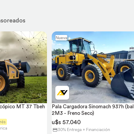
nsoreados
Nueva
cópico MT 37 Tbeh 
Pala Cargadora Sinomach 937h (bal
2M3 - Freno Seco)
u$s 57.040
rés
rica
30% Entrega + Financiación