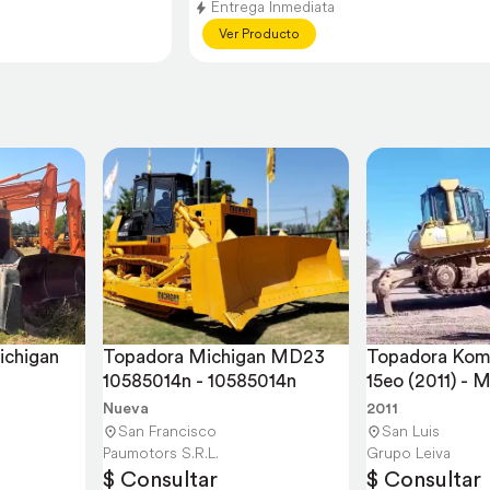
Entrega Inmediata
Ver Producto
chigan 
Topadora Michigan MD23 
Topadora Kom
10585014n - 10585014n
15eo (2011) - 
Oficial
Nueva
2011
San Francisco
San Luis
Paumotors S.R.L.
Grupo Leiva
$ Consultar
$ Consultar