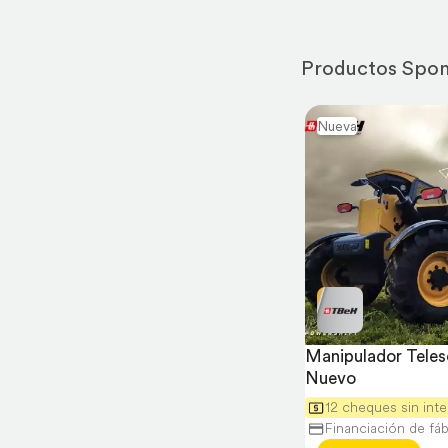
Tasa en Pesos
(1)
Productos Spo
Nueva
Manipulador Teles
Nuevo
12 cheques sin inte
Financiación de fáb