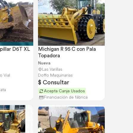
illar D6T XL 
Michigan R 95 C con Pala 
Topadora
Nueva
Las Varillas
 Vial
Doffo Maquinarias
$ Consultar
iata
Acepta Canje Usados
Financiación de fábrica