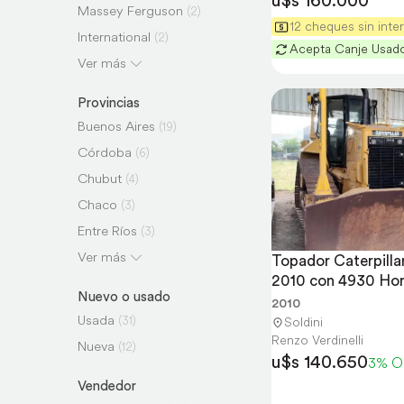
u$s 160.000
Massey Ferguson
(2)
12 cheques sin inte
International
(2)
Acepta Canje Usad
New Holland
Ver más
(1)
XCMG
(1)
Provincias
Lovol
(1)
Buenos Aires
(19)
Shantui
(1)
Córdoba
(6)
Chubut
(4)
Chaco
(3)
Entre Ríos
(3)
Santa Fe
Ver más
(1)
Topador Caterpilla
2010 con 4930 Ho
Tucumán
(1)
Nuevo o usado
2010
La Rioja
(1)
Usada
(31)
Soldini
San Luis
(1)
Renzo Verdinelli
Nueva
(12)
u$s 140.650
Salta
3% O
(1)
Vendedor
Neuquén
(1)