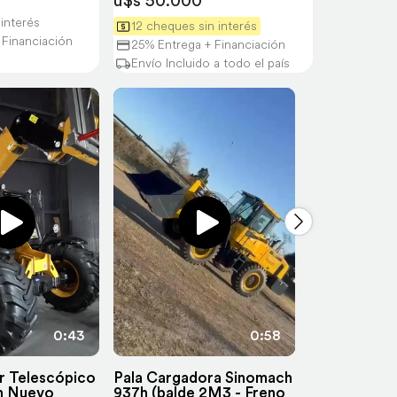
u$s 50.000
interés
12 cheques sin interés
 Financiación
25% Entrega + Financiación
Envío Incluido a todo el país
0:43
0:58
r Telescópico
Pala Cargadora Sinomach
Pala Cargad
h Nuevo
937h (balde 2M3 - Freno
Sinomach 9