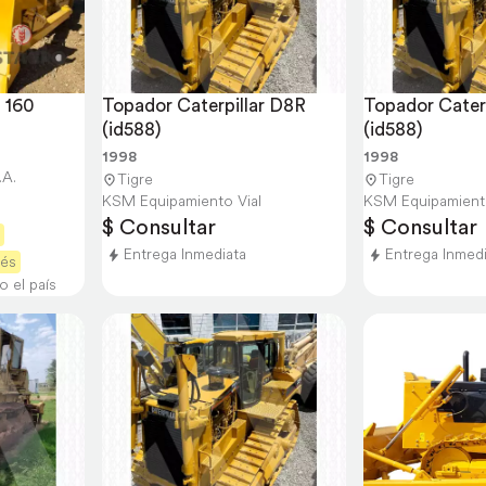
 160
Topador Caterpillar D8R 
Topador Caterp
(id588)
(id588)
1998
1998
.A.
Tigre
Tigre
KSM Equipamiento Vial
KSM Equipamiento
$ Consultar
$ Consultar
Entrega Inmediata
Entrega Inmed
rés
o el país