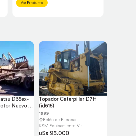
Financiaci
Ver Producto
Ver Produc
atsu D65ex-
Topador Caterpillar D7H 
Motor Nuevo 
(id615)
1999
Belén de Escobar
KSM Equipamiento Vial
u$s 95.000