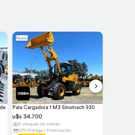
Nueva
Nueva
de 
Pala Cargadora 1 M3 Sinomach 930
Cargadora 
Avant 528
u$s 34.700
u$s 35.62
6 cheques sin interés
50% Entrega + Financiación
25% Entreg