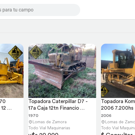
70 
Topadora Caterpillar D7 - 
Topadora Kom
12 
17a Caja 12tn Financio 
2006 7.200hs 
Todovial
Vial
1970
2006
Lomas de Zamora
Lomas de Zamo
Todo Vial Maquinarias
Todo Vial Maquina