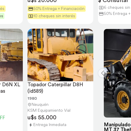
u$s 20.000
$ Consultar
6 cheques sin 
rés
50% Entrega + Financiación
50% Entrega +
os
10 cheques sin interés
r D6N XL 
Topador Caterpillar D8H 
ras
(id589)
1980
Neuquén
KSM Equipamiento Vial
u$s 55.000
FF
Manipulado
Entrega Inmediata
MT 37 Tbe