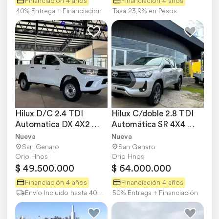
Financiación 4 años
Financiación 4 años
40% Entrega + Financiación
Tasa 23,9% en Pesos
Hilux D/C 2.4 TDI 
Hilux C/doble 2.8 TDI 
Automatica DX 4X2 
Automática SR 4X4 
0km MY2026 Orio 
0km My2025.orio Hnos
Nueva
Nueva
Hnos
San Genaro
San Genaro
Orio Hnos
Orio Hnos
$ 49.500.000
$ 64.000.000
Financiación 4 años
Financiación 4 años
Envío Incluido hasta 400 km
50% Entrega + Financiación