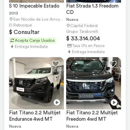
S 10 Impecable Estado
Fiat Strada 1.3 Freedom 
CD
2013
San Nicolás de Los Arroyos
Nueva
El Rebusque
Capital Federal
$ Consultar
Grupo Taraborelli
$ 33.314.004
Acepta Canje Usados
Tasa 0% en Pesos
Entrega Inmediata
Entrega Inmediata
Fiat Titano 2.2 Multijet 
Fiat Titano 2.2 Multijet 
Endurance 4wd MT
Freedom 4wd MT
Nueva
Nueva