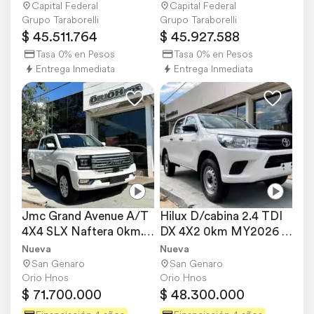
Capital Federal
Capital Federal
Grupo Taraborelli
Grupo Taraborelli
$ 45.511.764
$ 45.927.588
Tasa 0% en Pesos
Tasa 0% en Pesos
Entrega Inmediata
Entrega Inmediata
Jmc Grand Avenue A/T 
Hilux D/cabina 2.4 TDI 
4X4 SLX Naftera 0km. 
DX 4X2 0km MY2026 
MY2026 Orio Hnos
Orio Hnos
Nueva
Nueva
San Genaro
San Genaro
Orio Hnos
Orio Hnos
$ 71.700.000
$ 48.300.000