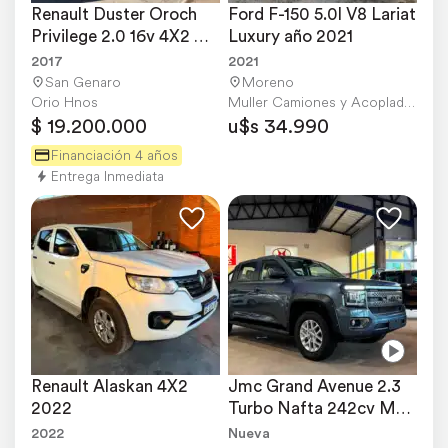
Renault Duster Oroch 
Ford F-150 5.0l V8 Lariat 
Privilege 2.0 16v 4X2 
Luxury año 2021
M/T año 2017 GNC
2017
2021
San Genaro
Moreno
Orio Hnos
Muller Camiones y Acoplados
$ 19.200.000
u$s 34.990
Financiación 4 años
Entrega Inmediata
Renault Alaskan 4X2 
Jmc Grand Avenue 2.3 
2022
Turbo Nafta 242cv M/T 
GL 4X2 0km MY2026
2022
Nueva