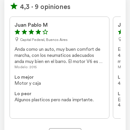
4,3 · 9 opiniones
Juan Pablo M
José
Capital Federal, Buenos Aires
Capi
Anda como un auto, muy buen comfort de 
En mi
marcha, con los neumaticos adecuados 
4x4, l
anda muy bien en el barro. El motor V6 es 
mucha
una animalada, pero con el 2.0 bi turbo te 
cualqu
Modelo: 2015
Modelo
alcanza y sobra para cualquier tarea. Muy 
y dist
Lo mejor
Lo me
segura y versatil para carga.
entre 
Motor y caja
4x4 p
Lo peor
Lo pe
Algunos plasticos pero nada imprtante.
En cas
4x4 ba
las v
en rut
de la 