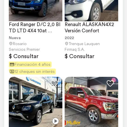
Ford Ranger D/C 2,0 BI 
Renault ALASKAN4X2 
TD LTD 4X4 10at 
Versión Confort
Financiado
Nueva
2022
Rosario
Trenque Lauquen
Servicios Premier
Firmaq S.A.
$ Consultar
$ Consultar
Financiación 4 años
12 cheques sin interés