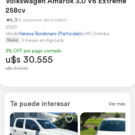
Volkswagen Amarok 3.0 V6 Extreme
258cv
4,3
(9 opiniones del modelo)
2020
Vende
Vanesa Bordonaro (Particular)
en
Córdoba
3 meses en Agroads
Nuevo
3% OFF por pago contado
u$s 30.555
u$s 31.500
Te puede interesar
Ver más