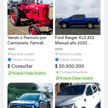
Vendo o Permuto por 
Ford Ranger XLS 4X2 
Camioneta. Farmall 
Manual año 2022 
Super MD Único
175.000 km
1953
2022
General Levalle
General Levalle
Fabian Airasca
Fabian Airasca
$ Consultar
$ 30.500.000
Entrega Inmediata
Acepta Canje Usados
Acepta Canje Usados