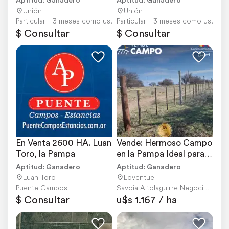
Unión
Unión
Particular - 3 meses como usuario
Particular - 3 meses como usuario
$ Consultar
$ Consultar
En Venta 2600 HA. Luan 
Vende: Hermoso Campo 
Toro, la Pampa
en la Pampa Ideal para 
Actividad Cine
Aptitud: Ganadero
Aptitud: Ganadero
Luan Toro
Loventuel
Puente Campos
Savoia Altolaguirre Negocios Inmobiliarios
$ Consultar
u$s 1.167 / ha