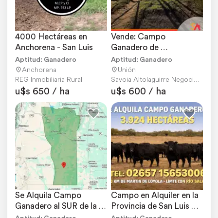
4000 Hectáreas en 
Vende: Campo 
Anchorena - San Luis
Ganadero de 
3.911hectáreas en Unión, 
Aptitud: Ganadero
Aptitud: Ganadero
San Luis
Anchorena
Unión
REG Inmobiliaria Rural
Savoia Altolaguirre Negocios Inmobiliarios
u$s 650 / ha
u$s 600 / ha
Se Alquila Campo 
Campo en Alquiler en la 
Ganadero al SUR de la 
Provincia de San Luis 
Provincia de San Luis
Exclusivamente
Aptitud: Ganadero
Aptitud: Ganadero