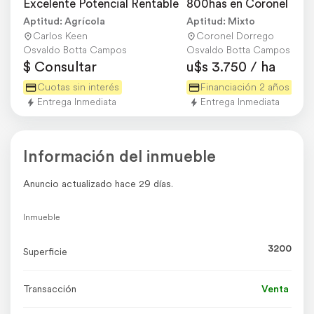
Excelente Potencial Rentable
800has en Coronel Dorr
BS AS
Aptitud: Agrícola
Aptitud: Mixto
Carlos Keen
Coronel Dorrego
Osvaldo Botta Campos
Osvaldo Botta Campos
$ Consultar
u$s 3.750 / ha
Cuotas sin interés
Financiación 2 años
Entrega Inmediata
Entrega Inmediata
Información del inmueble
Anuncio actualizado hace 29 días.
Inmueble
3200
Superficie
Transacción
Venta