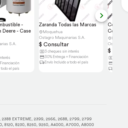
bustible - 
Zaranda Todas las Marcas
Concavos
nh Deere - Case
Cosechado
Moquehua
- Jonh D
Ostagro Maquinarias S.A.
Moqueh
$ Consultar
rias S.A.
Ostagro Ma
$ Consu
3 cheques sin interés
30% Entrega + Financiación
interés
3 cheque
Envío Incluido a todo el país
Financiación
30% Entr
 todo el país
Envío Inc
,
2388 EXTREME
,
2399
,
2566
,
2688
,
2799
,
2799
0
,
8120
,
8230
,
8250
,
9250
,
A4000
,
A7000
,
A8000