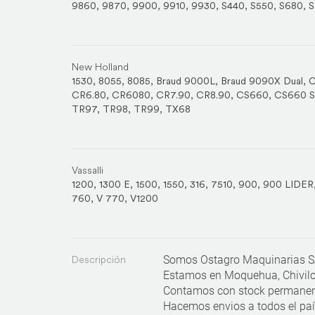
9860
,
9870
,
9900
,
9910
,
9930
,
S440
,
S550
,
S680
,
S
New Holland
1530
,
8055
,
8085
,
Braud 9000L
,
Braud 9090X Dual
,
C
CR6.80
,
CR6080
,
CR7.90
,
CR8.90
,
CS660
,
CS660 
TR97
,
TR98
,
TR99
,
TX68
Vassalli
1200
,
1300 E
,
1500
,
1550
,
316
,
7510
,
900
,
900 LIDER
760
,
V 770
,
V1200
Descripción
Somos Ostagro Maquinarias 
Estamos en Moquehua, Chivilco
Contamos con stock permanen
Hacemos envios a todos el pa