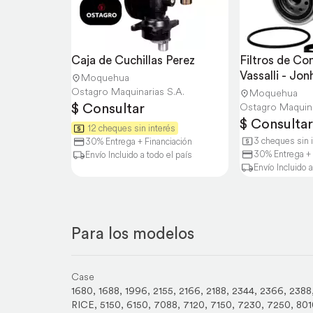
Caja de Cuchillas Perez
Filtros de Com
Vassalli - Jo
Moquehua
Ostagro Maquinarias S.A.
Moquehua
$ Consultar
Ostagro Maquina
$ Consultar
12 cheques sin interés
3 cheques sin 
30% Entrega + Financiación
30% Entrega + 
Envío Incluido a todo el país
Envío Incluido a
Para los modelos
Case
1680
,
1688
,
1996
,
2155
,
2166
,
2188
,
2344
,
2366
,
2388
RICE
,
5150
,
6150
,
7088
,
7120
,
7150
,
7230
,
7250
,
801