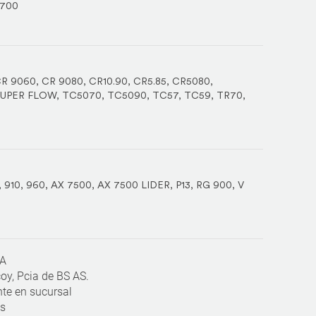
700
R 9060
,
CR 9080
,
CR10.90
,
CR5.85
,
CR5080
,
SUPER FLOW
,
TC5070
,
TC5090
,
TC57
,
TC59
,
TR70
,
,
910
,
960
,
AX 7500
,
AX 7500 LIDER
,
P13
,
RG 900
,
V
SA
y, Pcia de BS AS.
te en sucursal
ís