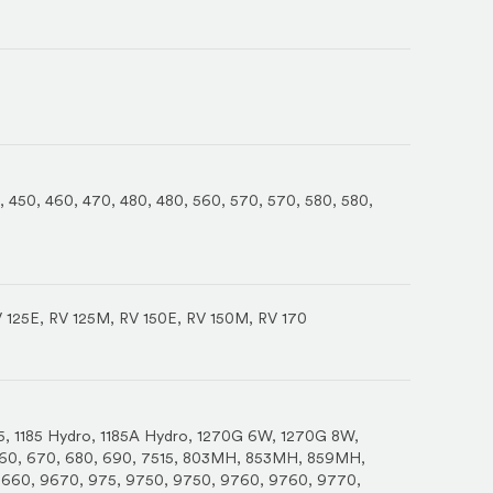
,
450
,
460
,
470
,
480
,
480
,
560
,
570
,
570
,
580
,
580
,
 125E
,
RV 125M
,
RV 150E
,
RV 150M
,
RV 170
5
,
1185 Hydro
,
1185A Hydro
,
1270G 6W
,
1270G 8W
,
60
,
670
,
680
,
690
,
7515
,
803MH
,
853MH
,
859MH
,
9660
,
9670
,
975
,
9750
,
9750
,
9760
,
9760
,
9770
,