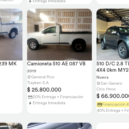
Entrega Inmediata
E239 MK
Camioneta S10 AE 087 VB
S10 D/C 2.8 T
4X4 0km MY20
2019
General Pico
Nueva
Trayken S.A.
San Genaro
$ 25.800.000
Orio Hnos
$ 66.900.00
20% Entrega + Financiación
Entrega Inmediata
Financiación 
40% Entrega + Fi