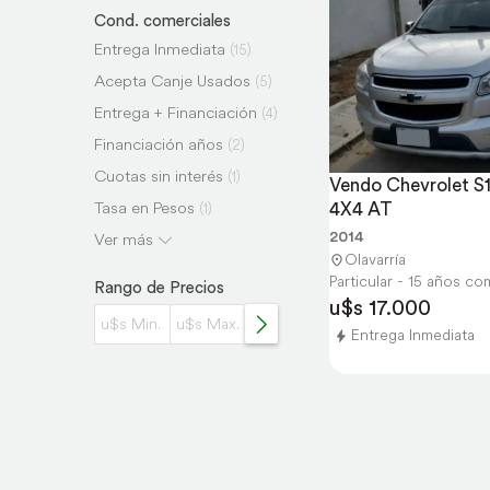
Cond. comerciales
Entrega Inmediata
(15)
Acepta Canje Usados
(5)
Entrega + Financiación
(4)
Financiación años
(2)
Cuotas sin interés
(1)
Vendo Chevrolet S1
Tasa en Pesos
4X4 AT
(1)
2014
Cheques sin interés
Ver más
(1)
Olavarría
Envío Incluido hasta
(1)
Particular - 15 años c
Rango de Precios
u$s 17.000
Entrega Inmediata