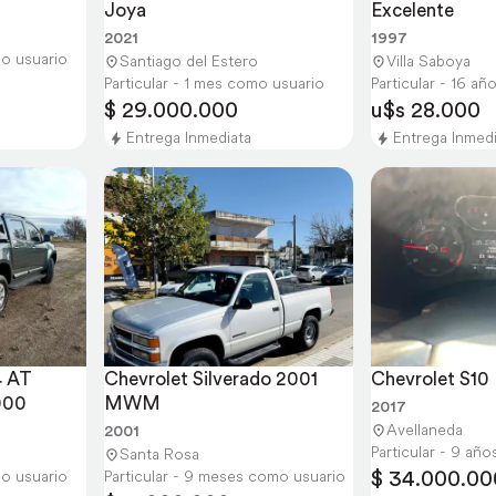
Joya
Excelente
2021
1997
mo usuario
Santiago del Estero
Villa Saboya
Particular - 1 mes como usuario
Particular - 16 a
$ 29.000.000
u$s 28.000
Entrega Inmediata
Entrega Inmed
 AT 
Chevrolet Silverado 2001 
Chevrolet S10
000
MWM
2017
Avellaneda
2001
Particular - 9 añ
Santa Rosa
$ 34.000.00
mo usuario
Particular - 9 meses como usuario