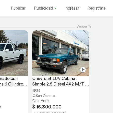
Publicar
Publicidad
Ingresar
Registrate
Orden
erado con 
Chevrolet LUV Cabina 
 6 Cilindros 
Simple 2.5 Diésel 4X2 M/T 
año 1996
1996
San Genaro
Orio Hnos
0
$ 15.300.000