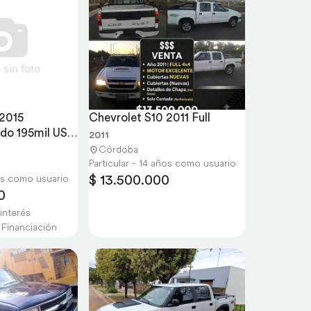
2015 
Chevrolet S10 2011 Full
do 195mil USO 
2011
Córdoba
Particular - 14 años como usuario
$ 13.500.000
ños como usuario
0
interés
 Financiación