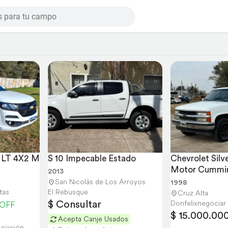
0 LT 4X2 M
S 10 Impecable Estado
Chevrolet Silv
Motor Cummins
2013
año 1998
San Nicolás de Los Arroyos
1998
tas
El Rebusque
Cruz Alta
$ Consultar
Donfelixnegociar
 OFF
$ 15.000.00
Acepta Canje Usados
nciación