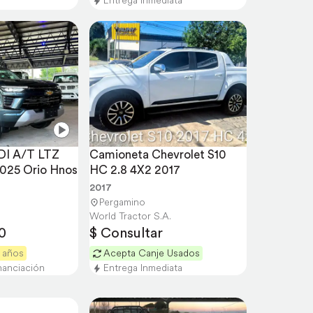
Entrega Inmediata
DI A/T LTZ 
Camioneta Chevrolet S10 
25 Orio Hnos
HC 2.8 4X2 2017
2017
Pergamino
World Tractor S.A.
0
$ Consultar
4 años
Acepta Canje Usados
nanciación
Entrega Inmediata