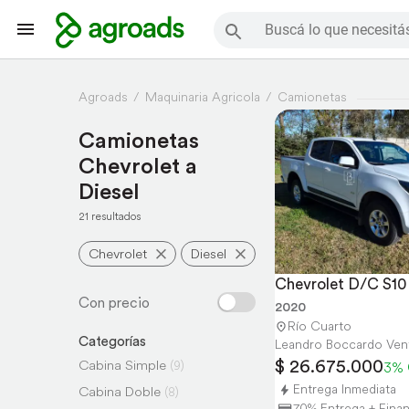
Agroads
Maquinaria Agricola
Camionetas
Camionetas
Chevrolet a
Diesel
21 resultados
Chevrolet
Diesel
Chevrolet D/C S1
2020
Río Cuarto
Categorías
Leandro Boccardo Ven
$ 26.675.000
Cabina Simple
(9)
3%
Entrega Inmediata
Cabina Doble
(8)
70% Entrega + Fina