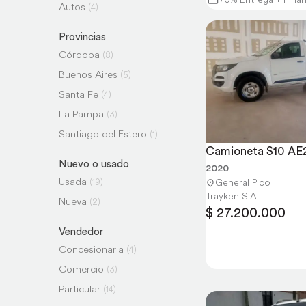
Autos
(4)
Provincias
Córdoba
(8)
Buenos Aires
(5)
Santa Fe
(4)
La Pampa
(3)
Santiago del Estero
(1)
Camioneta S10 A
Nuevo o usado
2020
Usada
(19)
General Pico
Trayken S.A.
Nueva
(2)
$ 27.200.000
Vendedor
Concesionaria
(4)
Comercio
(3)
Particular
(14)