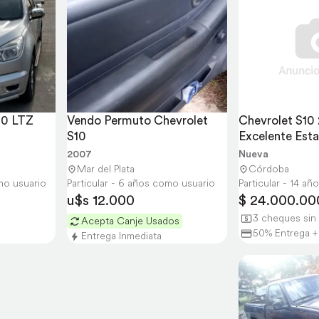
0 LTZ 
Vendo Permuto Chevrolet 
Chevrolet S10 
S10
Excelente Esta
Familiar
2007
Nueva
Mar del Plata
Córdoba
omo usuario
Particular - 6 años como usuario
Particular - 14 a
u$s 12.000
$ 24.000.00
3 cheques sin 
Acepta Canje Usados
50% Entrega +
Entrega Inmediata