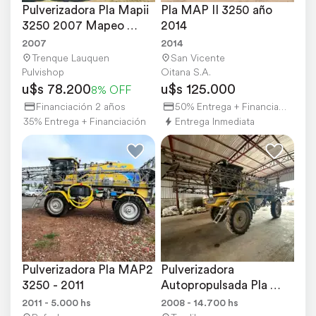
Pulverizadora Pla Mapii 
Pla MAP II 3250 año 
3250 2007 Mapeo 
2014
Cortes Automatico
2007
2014
Trenque Lauquen
San Vicente
Pulvishop
Oitana S.A.
u$s 78.200
u$s 125.000
8% OFF
Financiación 2 años
50% Entrega + Financiación
35% Entrega + Financiación
Entrega Inmediata
Pulverizadora Pla MAP2 
Pulverizadora 
3250 - 2011
Autopropulsada Pla 
MAP II 3250 año 2008.
2011 - 5.000 hs
2008 - 14.700 hs