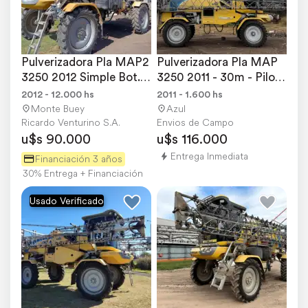
Pulverizadora Pla MAP2 
Pulverizadora Pla MAP 
3250 2012 Simple Bot. 
3250 2011 - 30m - Piloto 
30mts
- 1.600hs REP
2012 - 12.000 hs
2011 - 1.600 hs
Monte Buey
Azul
Ricardo Venturino S.A.
Envios de Campo
u$s 90.000
u$s 116.000
Entrega Inmediata
Financiación 3 años
30% Entrega + Financiación
Usado Verificado