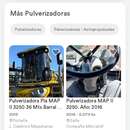
Más Pulverizadoras
Pulverizadoras
Pulverizadoras › Autopropulsadas
P
Pulverizadora Pla MAP 
Pulverizadora MAP II 
II 3250 36 Mts Barral 
3250. Año: 2016
Hibrido
2015
2016 - 5.070 hs
Porteña
Salta
J. Calatroni Maquinarias
Compañia Mercantil