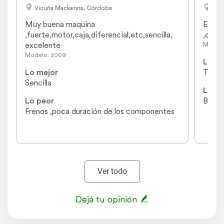
Vicuña Mackenna, Córdoba
Torn
Muy buena maquina 
Equip
,fuerte,motor,caja,diferencial,etc,sencilla, 
,comp
excelente
Modelo
Modelo: 2009
Lo me
Lo mejor
Tecno
Sencilla
Lo pe
Lo peor
Botal
Frenos ,poca duración de los componentes
Ver todo
Dejá tu opinión