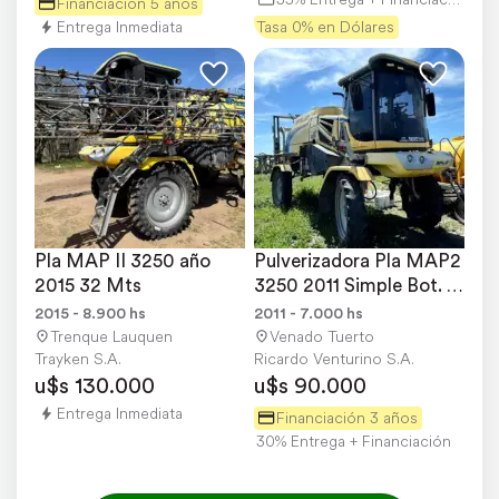
Financiación 5 años
Entrega Inmediata
Tasa 0% en Dólares
Pla MAP II 3250 año 
Pulverizadora Pla MAP2 
2015 32 Mts
3250 2011 Simple Bot. 
32mts
2015 - 8.900 hs
2011 - 7.000 hs
Trenque Lauquen
Venado Tuerto
Trayken S.A.
Ricardo Venturino S.A.
u$s 130.000
u$s 90.000
Entrega Inmediata
Financiación 3 años
30% Entrega + Financiación