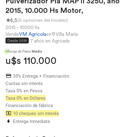
Pulverizador Pla MAP II 3250, año
2015, 10.000 Hs Motor,
4,5
(8 opiniones del modelo)
2015
10000 hs
Vende
VM Agricola
en
Villa María
7 años en Agroads
Desde 2019
Rango de Precio
Medio
u$s 110.000
35% Entrega + Financiación
Cuotas sin interés
Tasa 0% en Pesos
Tasa 0% en Dólares
Financiación de fábrica
10 cheques sin interés
Entrega Inmediata