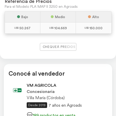
Referencia de Precios
Para el Modelo PLA MAP II 3250 en Agroads
Bajo
Medio
Alto
50.267
104.669
150.000
CHEQUEÁ PRECIOS
Conocé al vendedor
VM AGRICOLA
Concesionaria
Villa María (Córdoba)
7 años en Agroads
Desde 2019
189 productos en venta