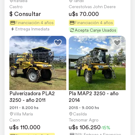
Rafaela
Tandil
Castro
Cerestolvas John Deere
$ Consultar
u$s 70.000
Financiación 4 años
Financiación 4 años
Entrega Inmediata
Acepta Canje Usados
Pulverizadora PLA2 
Pla MAP2 3250 - año 
3250 - año 2011
2014
2011 - 8.200 hs
2015 - 9.000 hs
Villa María
Casilda
Caon
Tecnomar Agro
u$s 110.000
u$s 106.250
-15%
35% Entrega + Financiación