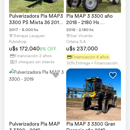
Pulverizadora Pla MAP3 
Pla MAP 3 3300 año 
3300 PS Mixta 36 2017 
2018 - 2180 Hs 
8000hs
Originales
2017 - 8.000 hs
2018 - 2.180 hs
Trenque Lauquen
San Vicente
Pulvishop
Oitana S.A.
u$s 172.040
u$s 237.000
8% OFF
Financiación 2 años
Financiación 4 años
3 cheques sin interés
50% Entrega + Financiación
Pulverizadora Pla MAP 
Pla MAP 3 3300 Gran 