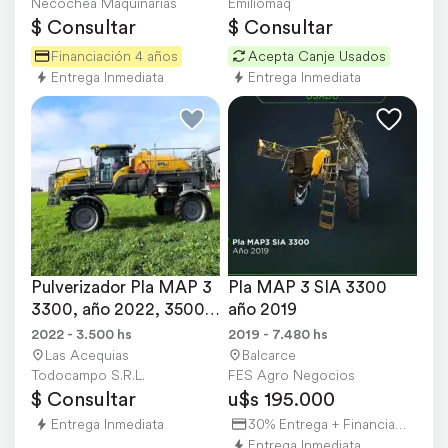
Necochea Maquinarias
Emiliomaq
$ Consultar
$ Consultar
Financiación 4 años
Acepta Canje Usados
Entrega Inmediata
Entrega Inmediata
Pulverizador Pla MAP 3 
Pla MAP 3 SIA 3300 
3300, año 2022, 3500 
año 2019
H/u, Piloto Jdee
2022 - 3.500 hs
2019 - 7.480 hs
Las Acequias
Balcarce
Todocampo S.R.L.
FES Agro Negocios
$ Consultar
u$s 195.000
Entrega Inmediata
30% Entrega + Financiación
Entrega Inmediata