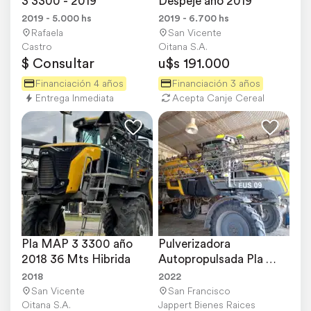
3 3300 - 2019
Despeje año 2019
2019 - 5.000 hs
2019 - 6.700 hs
Rafaela
San Vicente
Castro
Oitana S.A.
$ Consultar
u$s 191.000
Financiación 4 años
Financiación 3 años
Entrega Inmediata
Acepta Canje Cereal
Pla MAP 3 3300 año 
Pulverizadora 
2018 36 Mts Hibrida
Autopropulsada Pla 
MAP3 3300 MD - 
2018
2022
Modelo 2022
San Vicente
San Francisco
Oitana S.A.
Jappert Bienes Raices