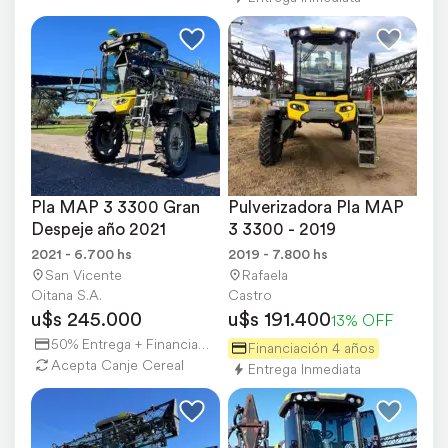
Pla MAP 3 3300 Gran 
Pulverizadora Pla MAP 
Despeje año 2021
3 3300 - 2019
2021 - 6.700 hs
2019 - 7.800 hs
San Vicente
Rafaela
Oitana S.A.
Castro
u$s 245.000
u$s 191.400
13% OFF
50% Entrega + Financiación
Financiación 4 años
Acepta Canje Cereal
Entrega Inmediata