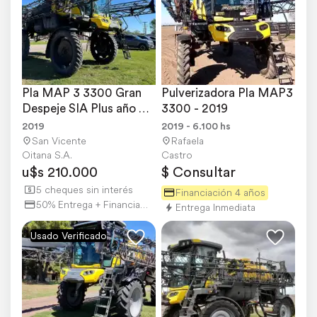
Pla MAP 3 3300 Gran 
Pulverizadora Pla MAP3 
Despeje SIA Plus año 
3300 - 2019
2019
2019
2019 - 6.100 hs
San Vicente
Rafaela
Oitana S.A.
Castro
u$s 210.000
$ Consultar
5 cheques sin interés
Financiación 4 años
50% Entrega + Financiación
Entrega Inmediata
Usado Verificado