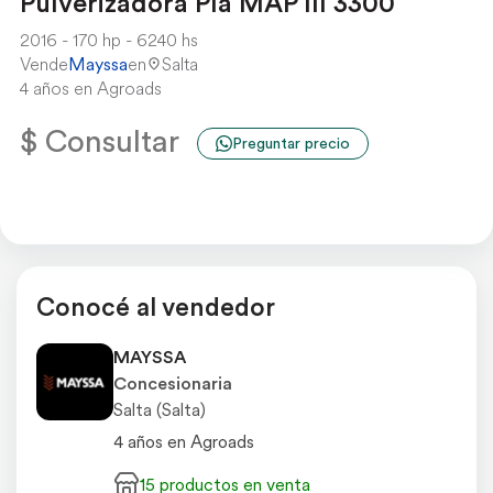
Pulverizadora Pla MAP III 3300
2016
170 hp
6240 hs
Vende
Mayssa
en
Salta
4 años en Agroads
$ Consultar
Preguntar precio
Conocé al vendedor
Bajo
Medio
Alto
MAYSSA
Concesionaria
Salta (Salta)
CHEQUEÁ PRECIOS
4 años en Agroads
15 productos en venta