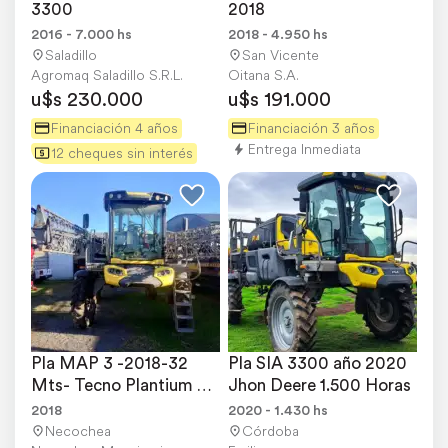
3300
2018
2016 - 7.000 hs
2018 - 4.950 hs
Saladillo
San Vicente
Agromaq Saladillo S.R.L.
Oitana S.A.
u$s 230.000
u$s 191.000
Financiación 4 años
Financiación 3 años
Entrega Inmediata
12 cheques sin interés
Pla MAP 3 -2018-32 
Pla SIA 3300 año 2020 
Mts- Tecno Plantium 
Jhon Deere 1.500 Horas
-3300 Lts- Excelente
2018
2020 - 1.430 hs
Necochea
Córdoba