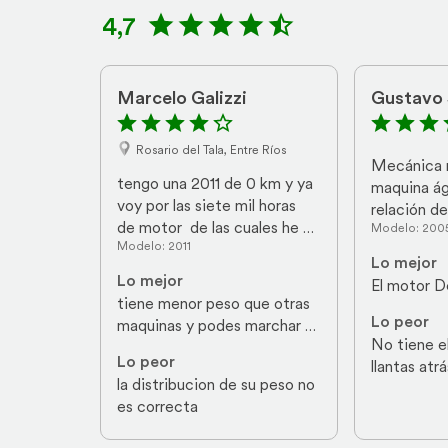
4,7
Marcelo Galizzi
Gustavo 
Rosario del Tala, Entre Ríos
Mecánica m
tengo una 2011 de 0 km y ya 
maquina ági
voy por las siete mil horas 
relación d
de motor  de las cuales he 
Modelo: 200
y económic
Modelo: 2011
echo muchas hectareas con 
Lo mejor
poco mantenimiento y poco 
Lo mejor
El motor D
combustible  es para mi muy 
tiene menor peso que otras 
versatil  en relacion costo 
Lo peor
maquinas y podes marchar 
beneficio...
No tiene e
en el barro
Lo peor
llantas atr
la distribucion de su peso no 
es correcta