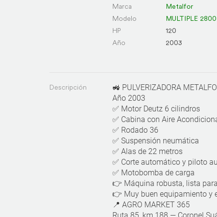
Marca
Metalfor
Modelo
MULTIPLE 2800
HP
120
Año
2003
Descripción
🚜 PULVERIZADORA METALFO
Año 2003
✅ Motor Deutz 6 cilindros
✅ Cabina con Aire Acondicion
✅ Rodado 36
✅ Suspensión neumática
✅ Alas de 22 metros
✅ Corte automático y piloto a
✅ Motobomba de carga
👉 Máquina robusta, lista para
👉 Muy buen equipamiento y 
📍 AGRO MARKET 365
Ruta 85, km 188 — Coronel Su