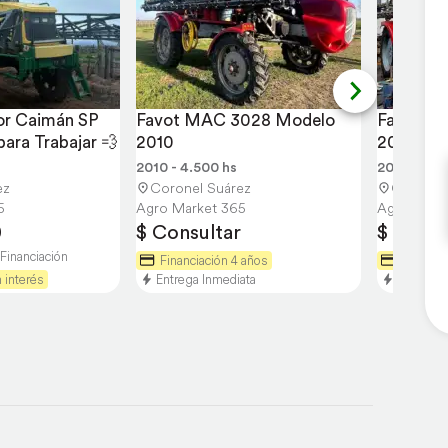
or Caimán SP 
Favot MAC 3028 Modelo 
Favot M
para Trabajar 💨
2010
2012 🔴
2010 - 4.500 hs
2012 - 4.8
ez
Coronel Suárez
Coronel
5
Agro Market 365
Agro Mark
0
$ Consultar
$ Consu
Financiación
Financiación 4 años
Financia
 interés
Entrega Inmediata
Entrega 