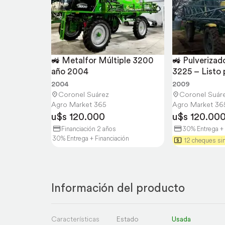
🚜 Metalfor Múltiple 3200 
🚜 Pulverizad
año 2004
3225 – Listo 
2004
2009
Coronel Suárez
Coronel Suár
Agro Market 365
Agro Market 36
u$s 120.000
u$s 120.00
Financiación 2 años
30% Entrega + 
30% Entrega + Financiación
12 cheques sin
Información del producto
Características
Estado
Usada