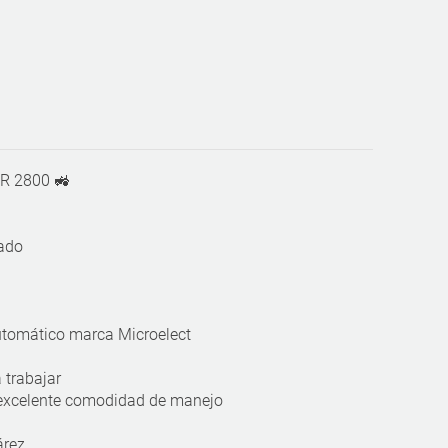
R 2800 🚜
ado
utomático marca Microelect
 trabajar
excelente comodidad de manejo
árez