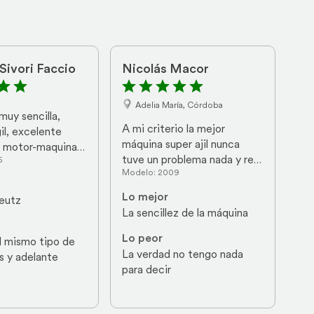
Sivori Faccio
Nicolás Macor
Adelia María, Córdoba
uy sencilla, 
A mi criterio la mejor 
l, excelente 
máquina super ajil nunca 
e motor-maquina 
tuve un problema nada y re 
5
a para reparar.
Modelo: 2009
sencilla y robusta
Lo mejor
eutz
La sencillez de la máquina
Lo peor
l mismo tipo de 
La verdad no tengo nada 
ás y adelante
para decir