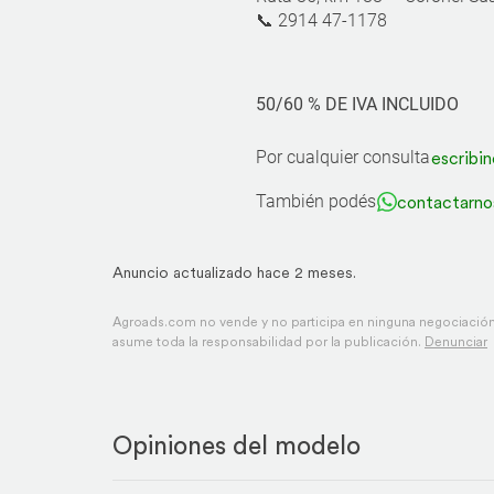
📞 2914 47-1178
50/60 % DE IVA INCLUIDO
Por cualquier consulta
escribin
También podés
contactarno
Anuncio actualizado hace 2 meses.
Agroads.com no vende y no participa en ninguna negociación,
asume toda la responsabilidad por la publicación.
Denunciar
Opiniones del modelo