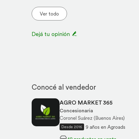
Ver todo
Dejá tu opinión
Conocé al vendedor
AGRO MARKET 365
Concesionaria
Coronel Suárez (Buenos Aires)
9 años en Agroads
Desde 2016
48 productos en venta