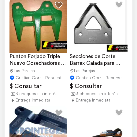
Punton Forjado Triple 
Secciones de Corte 
Nuevo Cosechadoras 
Barrax Calada para 
John Deere
Cosechadora John 
Las Parejas
Las Parejas
Deere
Cristian Gorr - Repuestos Agricolas
Cristian Gorr - Repuestos Agricolas
$ Consultar
$ Consultar
3 cheques sin interés
3 cheques sin interés
Entrega Inmediata
Entrega Inmediata