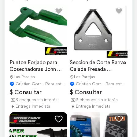
Punton Forjado para 
Seccion de Corte Barrax 
Cosechadoras John 
Calada Fresada 
Deere
Cosechadora Johndeere
Las Parejas
Las Parejas
Cristian Gorr - Repuestos Agricolas
Cristian Gorr - Repuestos Agricolas
$ Consultar
$ Consultar
3 cheques sin interés
3 cheques sin interés
Entrega Inmediata
Entrega Inmediata