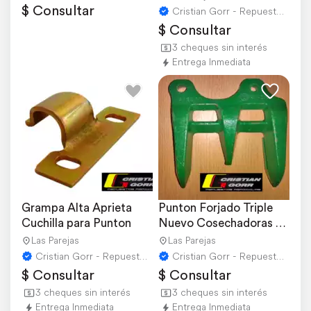
$ Consultar
Cristian Gorr - Repuestos Agricolas
$ Consultar
3 cheques sin interés
Entrega Inmediata
Grampa Alta Aprieta 
Punton Forjado Triple 
Cuchilla para Punton
Nuevo Cosechadoras 
John Deere
Las Parejas
Las Parejas
Cristian Gorr - Repuestos Agricolas
Cristian Gorr - Repuestos Agricolas
$ Consultar
$ Consultar
3 cheques sin interés
3 cheques sin interés
Entrega Inmediata
Entrega Inmediata