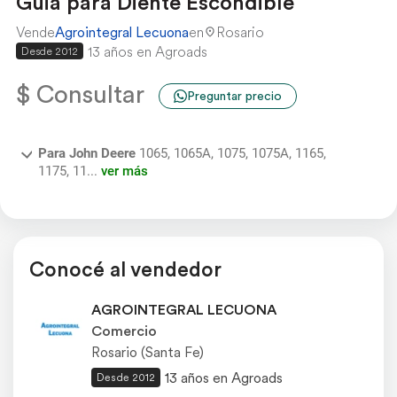
Guia para Diente Escondible
Vende
Agrointegral Lecuona
en
Rosario
13 años en Agroads
Desde 2012
$ Consultar
Preguntar precio
Para John Deere
1065, 1065A, 1075, 1075A, 1165,
1175, 11...
ver más
Conocé al vendedor
AGROINTEGRAL LECUONA
Comercio
Rosario (Santa Fe)
13 años en Agroads
Desde 2012