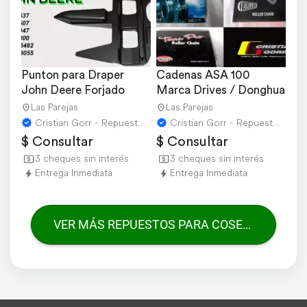
Punton para Draper 
Cadenas ASA 100 
John Deere Forjado
Marca Drives / Donghua
Las Parejas
Las Parejas
Cristian Gorr - Repuestos Agricolas
Cristian Gorr - Repuestos Agricolas
$ Consultar
$ Consultar
3 cheques sin interés
3 cheques sin interés
Entrega Inmediata
Entrega Inmediata
VER MÁS REPUESTOS PARA COSECHADORAS