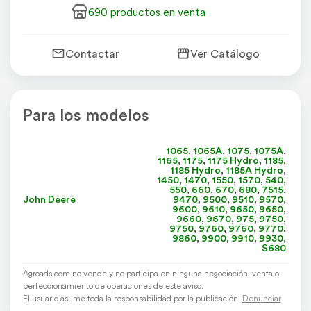
690 productos en venta
Contactar
Ver Catálogo
Para los modelos
1065
,
1065A
,
1075
,
1075A
,
1165
,
1175
,
1175 Hydro
,
1185
,
1185 Hydro
,
1185A Hydro
,
1450
,
1470
,
1550
,
1570
,
540
,
550
,
660
,
670
,
680
,
7515
,
John Deere
9470
,
9500
,
9510
,
9570
,
9600
,
9610
,
9650
,
9650
,
9660
,
9670
,
975
,
9750
,
9750
,
9760
,
9760
,
9770
,
9860
,
9900
,
9910
,
9930
,
S680
Agroads.com no vende y no participa en ninguna negociación, venta o
perfeccionamiento de operaciones de este aviso.
El usuario asume toda la responsabilidad por la publicación.
Denunciar