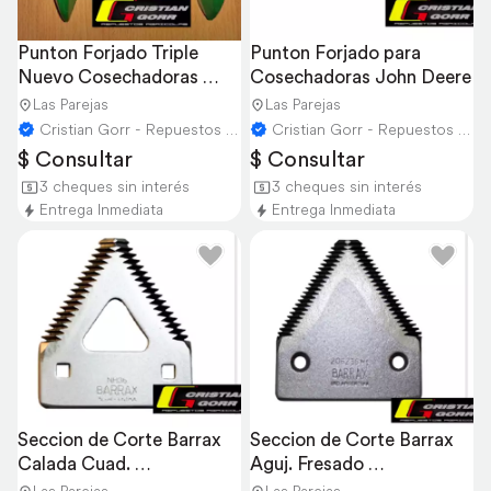
Punton Forjado Triple 
Punton Forjado para 
Nuevo Cosechadoras 
Cosechadoras John Deere
John Deere
Las Parejas
Las Parejas
Cristian Gorr - Repuestos Agricolas
Cristian Gorr - Repuestos Agricolas
$ Consultar
$ Consultar
3 cheques sin interés
3 cheques sin interés
Entrega Inmediata
Entrega Inmediata
Seccion de Corte Barrax 
Seccion de Corte Barrax 
Calada Cuad. 
Aguj. Fresado 
Cosechadora Newholland
Cosechadora Newholland