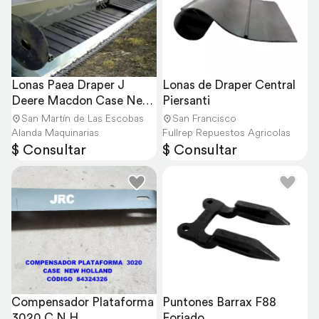
Lonas Paea Draper J 
Lonas de Draper Central 
Deere Macdon Case New 
Piersanti
Holland Origen USA
San Martín de Las Escobas
San Francisco
Alanda Maquinarias
Fullrep Repuestos Agricolas
$ Consultar
$ Consultar
Compensador Plataforma 
Puntones Barrax F88 
3020 C N H
Forjado