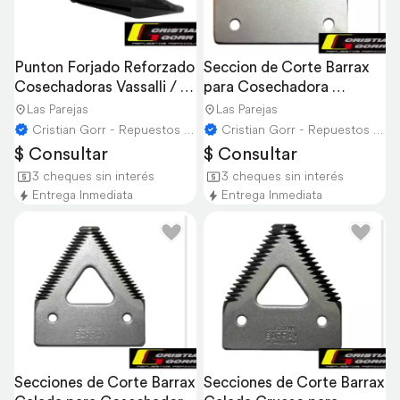
Punton Forjado Reforzado 
Seccion de Corte Barrax 
Cosechadoras Vassalli / 
para Cosechadora 
Don Roque
Bernardin
Las Parejas
Las Parejas
Cristian Gorr - Repuestos Agricolas
Cristian Gorr - Repuestos Agricolas
$ Consultar
$ Consultar
3 cheques sin interés
3 cheques sin interés
Entrega Inmediata
Entrega Inmediata
Secciones de Corte Barrax 
Secciones de Corte Barrax 