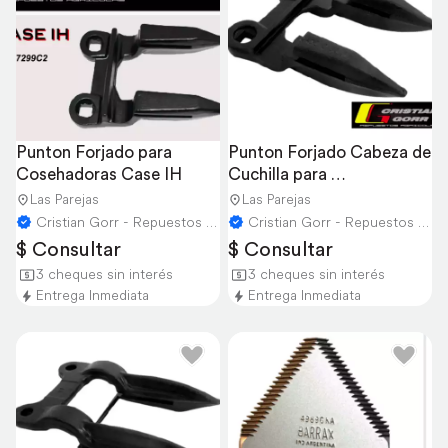
Punton Forjado para 
Punton Forjado Cabeza de 
Cosehadoras Case IH
Cuchilla para 
Cosechadoras Case
Las Parejas
Las Parejas
Cristian Gorr - Repuestos Agricolas
Cristian Gorr - Repuestos Agricolas
$ Consultar
$ Consultar
3 cheques sin interés
3 cheques sin interés
Entrega Inmediata
Entrega Inmediata