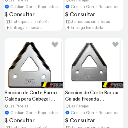
Las Parejas
Las Parejas
Cristian Gorr - Repuestos Agricolas
Cristian Gorr - Repuestos Agricolas
$ Consultar
$ Consultar
3 cheques sin interés
3 cheques sin interés
Entrega Inmediata
Entrega Inmediata
Seccion de Corte Barrax 
Seccion de Corte Barrax 
Calada para Cabezal 
Calada Fresada 
Maizco
Cosechadora Johndeere
Las Parejas
Las Parejas
Cristian Gorr - Repuestos Agricolas
Cristian Gorr - Repuestos Agricolas
$ Consultar
$ Consultar
3 cheques sin interés
3 cheques sin interés