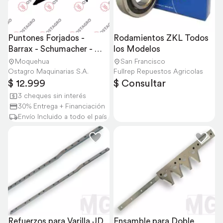
Puntones Forjados - 
Rodamientos ZKL Todos 
Barrax - Schumacher - 
los Modelos
Cutmax - MG
Moquehua
San Francisco
Ostagro Maquinarias S.A.
Fullrep Repuestos Agricolas
$ 12.999
$ Consultar
3 cheques sin interés
30% Entrega + Financiación
Envío Incluido a todo el país
Refuerzos para Varilla JD
Ensamble para Doble 