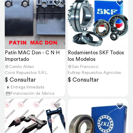
Patín MAC Don - C N H 
Rodamientos SKF Todos 
Importado
los Modelos
Camilo Aldao
San Francisco
Corsi Repuestos S.R.L.
Fullrep Repuestos Agricolas
$ Consultar
$ Consultar
Entrega Inmediata
Financiación de fábrica