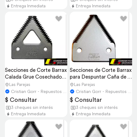
Entrega Inmediata
Entrega Inmediata
Secciones de Corte Barrax 
Secciones de Corte Barrax 
Calada Grue Cosechadora 
para Despuntar Caña de 
John Deere
Azucar
Las Parejas
Las Parejas
Cristian Gorr - Repuestos Agricolas
Cristian Gorr - Repuestos Agricolas
$ Consultar
$ Consultar
3 cheques sin interés
3 cheques sin interés
Entrega Inmediata
Entrega Inmediata