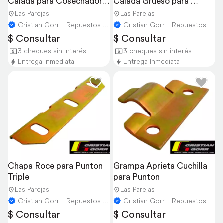
Calada para Cosechadora 
Calada Grueso para 
John Deere
Cosechadoras
Las Parejas
Las Parejas
Cristian Gorr - Repuestos Agricolas
Cristian Gorr - Repuestos Agricolas
$ Consultar
$ Consultar
3 cheques sin interés
3 cheques sin interés
Entrega Inmediata
Entrega Inmediata
Chapa Roce para Punton 
Grampa Aprieta Cuchilla 
Triple
para Punton
Las Parejas
Las Parejas
Cristian Gorr - Repuestos Agricolas
Cristian Gorr - Repuestos Agricolas
$ Consultar
$ Consultar