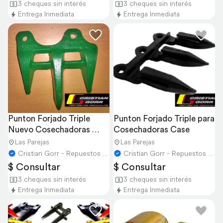
3 cheques sin interés
3 cheques sin interés
Entrega Inmediata
Entrega Inmediata
Punton Forjado Triple 
Punton Forjado Triple para 
Nuevo Cosechadoras 
Cosechadoras Case
John Deere
Las Parejas
Las Parejas
Cristian Gorr - Repuestos Agricolas
Cristian Gorr - Repuestos Agricolas
$ Consultar
$ Consultar
3 cheques sin interés
3 cheques sin interés
Entrega Inmediata
Entrega Inmediata