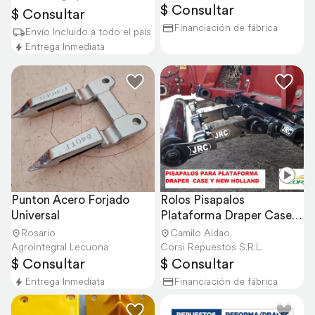
$ Consultar
$ Consultar
Financiación de fábrica
Envío Incluido a todo el país
Entrega Inmediata
Punton Acero Forjado 
Rolos Pisapalos 
Universal
Plataforma Draper Case y 
N Holland
Rosario
Camilo Aldao
Agrointegral Lecuona
Corsi Repuestos S.R.L.
$ Consultar
$ Consultar
Entrega Inmediata
Financiación de fábrica