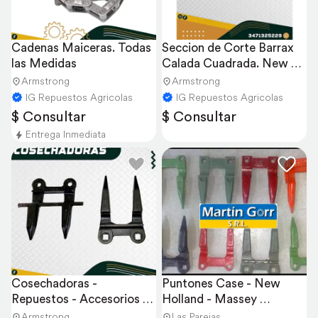
Cadenas Maiceras. Todas 
Seccion de Corte Barrax 
las Medidas
Calada Cuadrada. New 
Holland.
Armstrong
Armstrong
IG Repuestos Agricolas
IG Repuestos Agricolas
$ Consultar
$ Consultar
Entrega Inmediata
Cosechadoras - 
Puntones Case - New 
Repuestos - Accesorios - 
Holland - Massey 
Puntones - Cuchillas
Ferguson - John Deere -
Armstrong
Las Parejas