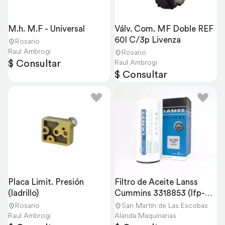
M.h. M.F - Universal
Válv. Com. MF Doble REF 
60l C/3p Livenza
Rosario
Raul Ambrogi
Rosario
$ Consultar
Raul Ambrogi
$ Consultar
Placa Limit. Presión 
Filtro de Aceite Lanss 
(ladrillo)
Cummins 3318853 (lfp-
3000)
Rosario
San Martín de Las Escobas
Raul Ambrogi
Alanda Maquinarias