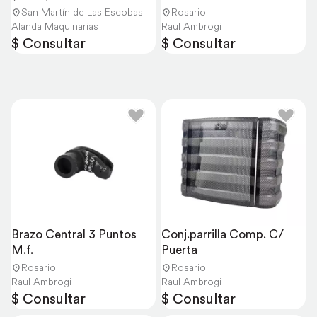
004060
San Martín de Las Escobas
Rosario
Alanda Maquinarias
Raul Ambrogi
$ Consultar
$ Consultar
Brazo Central 3 Puntos 
Conj.parrilla Comp. C/ 
M.f.
Puerta
Rosario
Rosario
Raul Ambrogi
Raul Ambrogi
$ Consultar
$ Consultar