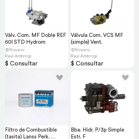
Válv. Com. MF Doble REF 
Válvula Com. VCS MF 
60l STD Hydrom
(simple) Vent.
Rosario
Rosario
Raul Ambrogi
Raul Ambrogi
$ Consultar
$ Consultar
Filtro de Combustible 
Bba. Hidr. P/3p Simple 
(tasita) Lanss Perk. 
Estr. F