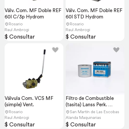
Válv. Com. MF Doble REF 
Válv. Com. MF Doble REF 
60l C/3p Hydrom
60l STD Hydrom
Rosario
Rosario
Raul Ambrogi
Raul Ambrogi
$ Consultar
$ Consultar
Válvula Com. VCS MF 
Filtro de Combustible 
(simple) Vent.
(tasita) Lanss Perk. 
004060
Rosario
San Martín de Las Escobas
Raul Ambrogi
Alanda Maquinarias
$ Consultar
$ Consultar