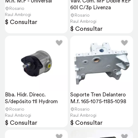
M.h. M.F - Universal
Válv. Com. MF Doble REF 
60l C/3p Livenza
Rosario
Raul Ambrogi
Rosario
$ Consultar
Raul Ambrogi
$ Consultar
Bba. Hidr. Direcc. 
Soporte Tren Delantero 
S/depósito 11l Hydrom
M.f. 165-1075-1185-1098
Rosario
Rosario
Raul Ambrogi
Raul Ambrogi
$ Consultar
$ Consultar