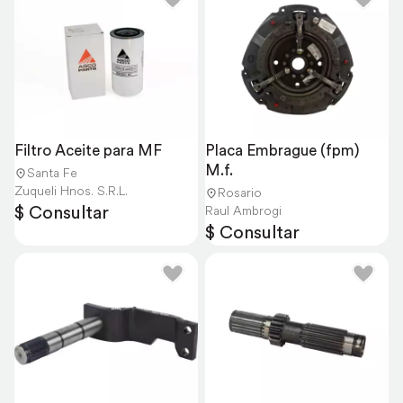
Filtro Aceite para MF
Placa Embrague (fpm) 
M.f.
Santa Fe
Zuqueli Hnos. S.R.L.
Rosario
$ Consultar
Raul Ambrogi
$ Consultar