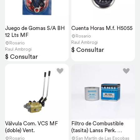
Juego de Gomas S/A BH 
Cuenta Horas M.f. H5055
12 Lts MF
Rosario
Raul Ambrogi
Rosario
$ Consultar
Raul Ambrogi
$ Consultar
Válvula Com. VCS MF 
Filtro de Combustible 
(doble) Vent.
(tasita) Lanss Perk. 
004060
Rosario
San Martín de Las Escobas