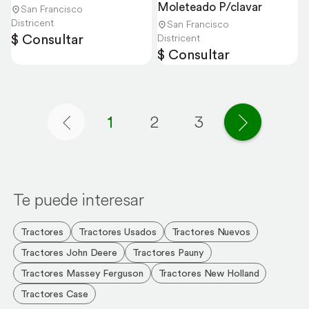
Moleteado P/clavar
San Francisco
Districent
San Francisco
$ Consultar
Districent
$ Consultar
1
2
3
Página anterior
Página si
Te puede interesar
Tractores
Tractores Usados
Tractores Nuevos
Tractores John Deere
Tractores Pauny
Tractores Massey Ferguson
Tractores New Holland
Tractores Case