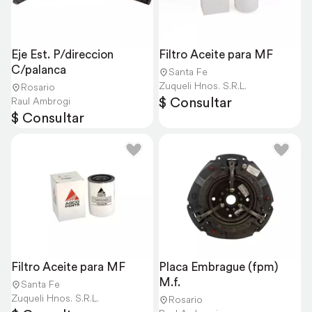
Eje Est. P/direccion 
Filtro Aceite para MF
C/palanca
Santa Fe
Zuqueli Hnos. S.R.L.
Rosario
$ Consultar
Raul Ambrogi
$ Consultar
Filtro Aceite para MF
Placa Embrague (fpm) 
M.f.
Santa Fe
Zuqueli Hnos. S.R.L.
Rosario