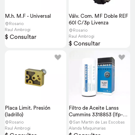
M.h. M.F - Universal
Válv. Com. MF Doble REF 
60l C/3p Livenza
Rosario
Raul Ambrogi
Rosario
$ Consultar
Raul Ambrogi
$ Consultar
Placa Limit. Presión 
Filtro de Aceite Lanss 
(ladrillo)
Cummins 3318853 (lfp-
3000)
Rosario
San Martín de Las Escobas
Raul Ambrogi
Alanda Maquinarias