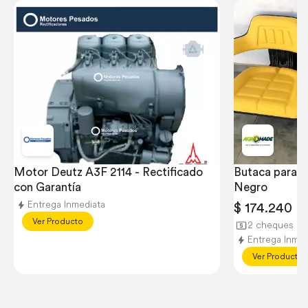
Motor Deutz A3F 2114 - Rectificado 
Butaca para Tr
con Garantía
Negro
Entrega Inmediata
$ 174.240
Ver Producto
2 cheques sin
Entrega Inmed
Ver Producto