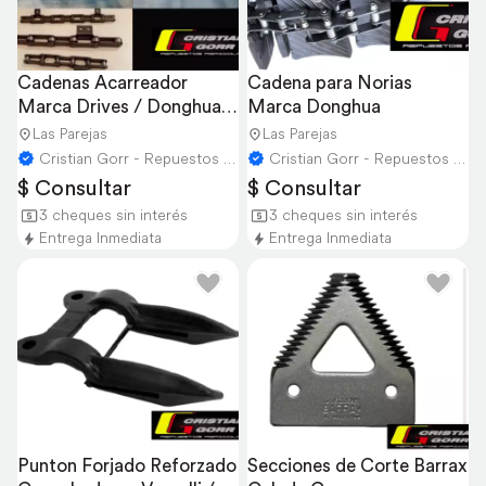
Cadenas Acarreador 
Cadena para Norias 
Marca Drives / Donghua / 
Marca Donghua
Esmoca
Las Parejas
Las Parejas
Cristian Gorr - Repuestos Agricolas
Cristian Gorr - Repuestos Agricolas
$ Consultar
$ Consultar
3 cheques sin interés
3 cheques sin interés
Entrega Inmediata
Entrega Inmediata
Punton Forjado Reforzado 
Secciones de Corte Barrax 