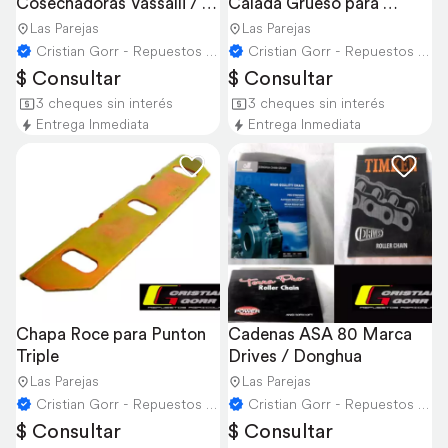
Cosechadoras Vassalli / 
Calada Grueso para 
Don Roque
Cosechadoras
Las Parejas
Las Parejas
Cristian Gorr - Repuestos Agricolas
Cristian Gorr - Repuestos Agricolas
$ Consultar
$ Consultar
3 cheques sin interés
3 cheques sin interés
Entrega Inmediata
Entrega Inmediata
Chapa Roce para Punton 
Cadenas ASA 80 Marca 
Triple
Drives / Donghua
Las Parejas
Las Parejas
Cristian Gorr - Repuestos Agricolas
Cristian Gorr - Repuestos Agricolas
$ Consultar
$ Consultar