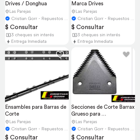
Drives / Donghua
Marca Drives
Las Parejas
Las Parejas
Cristian Gorr - Repuestos Agricolas
Cristian Gorr - Repuestos Agricolas
$ Consultar
$ Consultar
3 cheques sin interés
3 cheques sin interés
Entrega Inmediata
Entrega Inmediata
Ensambles para Barras de 
Secciones de Corte Barrax 
Corte
Grueso para 
Cosechadoras
Las Parejas
Las Parejas
Cristian Gorr - Repuestos Agricolas
Cristian Gorr - Repuestos Agricolas
$ Consultar
$ Consultar