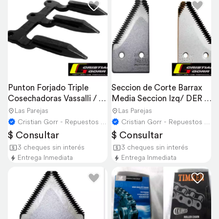
Punton Forjado Triple 
Seccion de Corte Barrax 
Cosechadoras Vassalli / 
Media Seccion Izq/ DER 
Don Roque
Cosechadoras
Las Parejas
Las Parejas
Cristian Gorr - Repuestos Agricolas
Cristian Gorr - Repuestos Agricolas
$ Consultar
$ Consultar
3 cheques sin interés
3 cheques sin interés
Entrega Inmediata
Entrega Inmediata