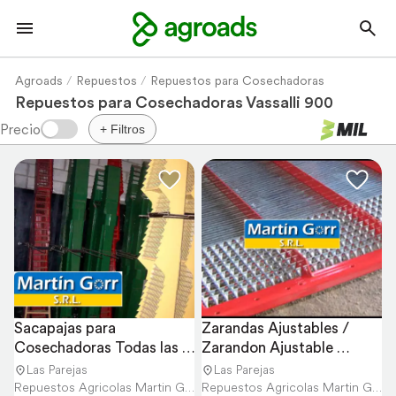
Agroads
Repuestos
Repuestos para Cosechadoras
Repuestos para Cosechadoras Vassalli 900
+ Filtros
Sacapajas para 
Zarandas Ajustables / 
Cosechadoras Todas las 
Zarandon Ajustable 
Marcas Consúltanos
Consúltanos
Las Parejas
Las Parejas
Repuestos Agricolas Martin Gorr S.R.L.
Repuestos Agricolas Martin Gorr S.R.L.