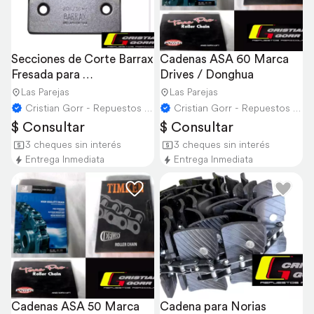
Secciones de Corte Barrax 
Cadenas ASA 60 Marca 
Fresada para 
Drives / Donghua
Cosechadoras
Las Parejas
Las Parejas
Cristian Gorr - Repuestos Agricolas
Cristian Gorr - Repuestos Agricolas
$ Consultar
$ Consultar
3 cheques sin interés
3 cheques sin interés
Entrega Inmediata
Entrega Inmediata
Cadenas ASA 50 Marca 
Cadena para Norias 