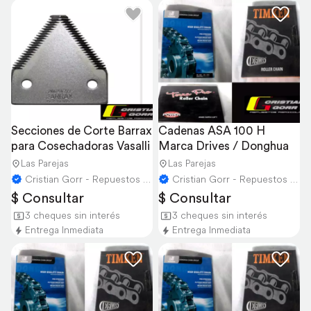
Secciones de Corte Barrax 
Cadenas ASA 100 H 
para Cosechadoras Vasalli
Marca Drives / Donghua
Las Parejas
Las Parejas
Cristian Gorr - Repuestos Agricolas
Cristian Gorr - Repuestos Agricolas
$ Consultar
$ Consultar
3 cheques sin interés
3 cheques sin interés
Entrega Inmediata
Entrega Inmediata