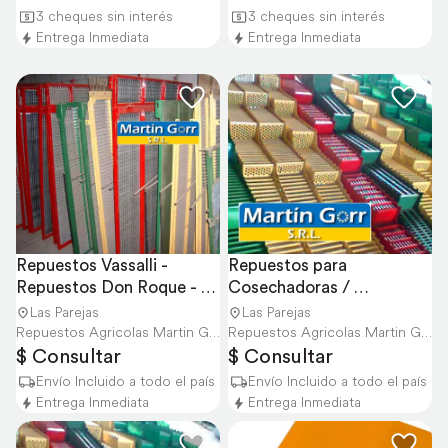
3 cheques sin interés
3 cheques sin interés
Entrega Inmediata
Entrega Inmediata
Repuestos Vassalli - 
Repuestos para 
Repuestos Don Roque - 
Cosechadoras / 
Cosechadoras
Consúltanos por Modelos
Las Parejas
Las Parejas
Repuestos Agricolas Martin Gorr S.R.L.
Repuestos Agricolas Martin Gorr S.R.L.
$ Consultar
$ Consultar
Envío Incluido a todo el país
Envío Incluido a todo el país
Entrega Inmediata
Entrega Inmediata