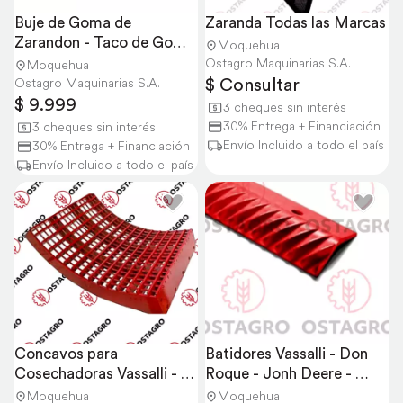
Buje de Goma de 
Zaranda Todas las Marcas
Zarandon - Taco de Goma 
Moquehua
para Zarandon
Ostagro Maquinarias S.A.
Moquehua
$ Consultar
Ostagro Maquinarias S.A.
$ 9.999
3 cheques sin interés
30% Entrega + Financiación
3 cheques sin interés
Envío Incluido a todo el país
30% Entrega + Financiación
Envío Incluido a todo el país
Concavos para 
Batidores Vassalli - Don 
Cosechadoras Vassalli - 
Roque - Jonh Deere - 
Case - Jonh Deere
Case
Moquehua
Moquehua