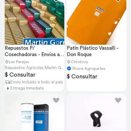
Repuestos P/ 
Patín Plástico Vassalli - 
Cosechadoras - Envíos a 
Don Roque
Todo el País Consulté
Las Parejas
Chivilcoy
Repuestos Agricolas Martin Gorr S.R.L.
Priore Agropartes
$ Consultar
$ Consultar
Envío Incluido a todo el país
Entrega Inmediata