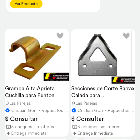
Ver Producto
Grampa Alta Aprieta 
Secciones de Corte Barrax 
Cuchilla para Punton
Calada para 
Cosechadoras
Las Parejas
Las Parejas
Cristian Gorr - Repuestos Agricolas
Cristian Gorr - Repuestos Agricolas
$ Consultar
$ Consultar
3 cheques sin interés
3 cheques sin interés
Entrega Inmediata
Entrega Inmediata