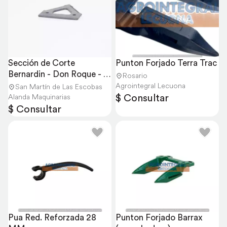
Sección de Corte 
Punton Forjado Terra Trac
Bernardin - Don Roque - 
Rosario
Vassalli - Metalfor
Agrointegral Lecuona
San Martín de Las Escobas
$ Consultar
Alanda Maquinarias
$ Consultar
Pua Red. Reforzada 28 
Punton Forjado Barrax 