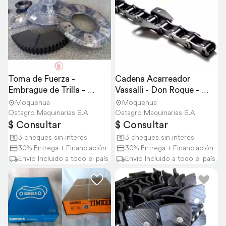
Toma de Fuerza - 
Cadena Acarreador 
Embrague de Trilla - 
Vassalli - Don Roque - 
Vassalli - Don Roque
Casee - Jonh Deere
Moquehua
Moquehua
Ostagro Maquinarias S.A.
Ostagro Maquinarias S.A.
$ Consultar
$ Consultar
3 cheques sin interés
3 cheques sin interés
30% Entrega + Financiación
30% Entrega + Financiación
Envío Incluido a todo el país
Envío Incluido a todo el país