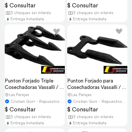
$ Consultar
$ Consultar
3 cheques sin interés
3 cheques sin interés
Entrega Inmediata
Entrega Inmediata
Punton Forjado Triple 
Punton Forjado para 
Cosechadoras Vassalli / 
Cosechadoras Vassalli / 
Don Roque
Don Roque
Las Parejas
Las Parejas
Cristian Gorr - Repuestos Agricolas
Cristian Gorr - Repuestos Agricolas
$ Consultar
$ Consultar
3 cheques sin interés
3 cheques sin interés
Entrega Inmediata
Entrega Inmediata