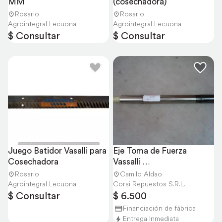
MM
(cosechadora)
Rosario
Rosario
Agrointegral Lecuona
Agrointegral Lecuona
$ Consultar
$ Consultar
Juego Batidor Vasalli para 
Eje Toma de Fuerza 
Cosechadora
Vassalli 
3/16/900/910/1200
Rosario
Camilo Aldao
Agrointegral Lecuona
Corsi Repuestos S.R.L.
$ Consultar
$ 6.500
Financiación de fábrica
Entrega Inmediata