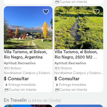
Cuotas sin interés
Villa Turismo, el Bolson, 
Villa Turismo, el Bolson, 
Rio Negro, Argentina
Rio Negro, 2500 M2 
Argentina
Aptitud: Recreativo
Aptitud: Recreativo
El Bolson
El Bolson
Nordheimer Campos y Estancias
Nordheimer Campos y Estancias
$ Consultar
$ Consultar
Entrega Inmediata
Entrega Inmediata
Cuotas sin interés
Cuotas sin interés
En Trevelin
(a 64 km de Cholila)