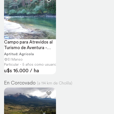
Campo para Atrevidos al 
Turismo de Aventura -
agroturismo
Aptitud: Agrícola
El Manso
Particular - 5 años como usuario
u$s 16.000 / ha
En Corcovado
(a 114 km de Cholila)