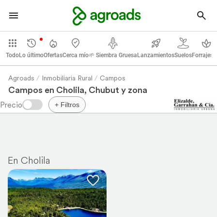
Todo
Lo último
Ofertas
Cerca mío
🌱 Siembra Gruesa
Lanzamientos
Suelos
Forrajes 
Agroads
Inmobiliaria Rural
Campos
Campos en Cholila, Chubut y zona
+ Filtros
En Cholila