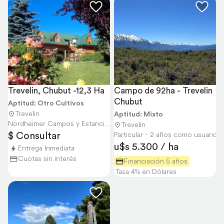
Trevelin, Chubut -12,3 Ha
Campo de 92ha - Trevelin 
Chubut
Aptitud: Otro Cultivos
Trevelin
Aptitud: Mixto
Nordheimer Campos y Estancias
Trevelin
$ Consultar
Particular - 2 años como usuario
u$s 5.300 / ha
Entrega Inmediata
Cuotas sin interés
Financiación 5 años
Tasa 4% en Dólares