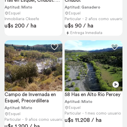
Has en Esquel, Chubut. 
Chubut
Ganadero.
Aptitud: Mixto
Aptitud: Ganadero
Esquel
Esquel
Inmobiliaria Okeefe
Particular - 2 años como usuario
u$s 200 / ha
u$s 90 / ha
Entrega Inmediata
Referencia precios de campos en Cholila y zona
Bajo
Medio
Alto
Campo de Invernada en 
58 Has en Alto Rio Percey
Esquel, Precordillera
Aptitud: Mixto
Esquel
Aptitud: Mixto
Particular - 1 mes como usuario
Esquel
u$s 11.208 / ha
Particular - 9 años como usuario
u$s 1.200 / ha