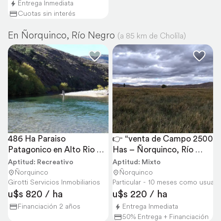
Entrega Inmediata
Cuotas sin interés
En Ñorquinco, Río Negro
(a 85 km de Cholila)
486 Ha Paraiso 
👉 “venta de Campo 2500 
Patagonico en Alto Rio 
Has – Ñorquinco, Río 
Chubut
Negro – con CAS
Aptitud: Recreativo
Aptitud: Mixto
Ñorquinco
Ñorquinco
Girotti Servicios Inmobiliarios
Particular - 10 meses como usuari
u$s 820 / ha
u$s 220 / ha
Financiación 2 años
Entrega Inmediata
50% Entrega + Financiación